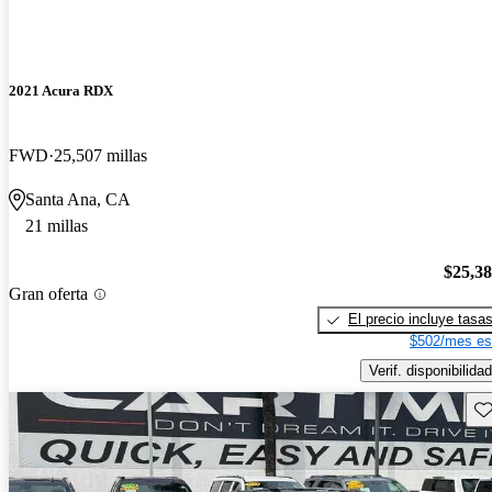
2021 Acura RDX
FWD
25,507 millas
Santa Ana, CA
21 millas
$25,3
Gran oferta
El precio incluye tasa
$502/mes es
Verif. disponibilidad
Gu