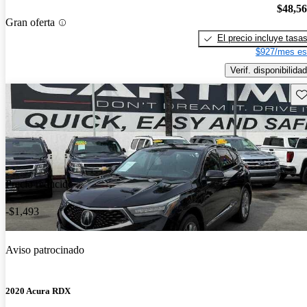
$48,5
Gran oferta
El precio incluye tasa
$927/mes es
Verif. disponibilidad
Gu
Precio reducido
-$1,493
Aviso patrocinado
2020 Acura RDX