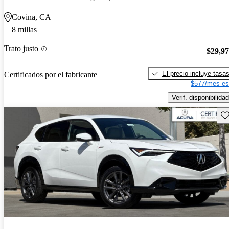
Covina, CA
8 millas
Trato justo
$29,9
El precio incluye tasa
Certificados por el fabricante
$577/mes es
Verif. disponibilidad
Gu