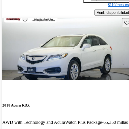
$119/mes es
Verif. disponibilidad
Gu
2018 Acura RDX
AWD with Technology and AcuraWatch Plus Package
65,350 millas