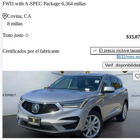
FWD with A-SPEC Package
6,364 millas
Covina, CA
8 millas
Trato justo
$33,0
El precio incluye tasa
Certificados por el fabricante
$631/mes es
Verif. disponibilidad
Gu