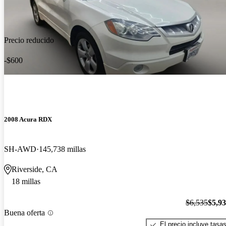
Precio reducido
-$600
2008 Acura RDX
SH-AWD
145,738 millas
Riverside, CA
18 millas
$6,535
$5,9
Buena oferta
El precio incluye tasa