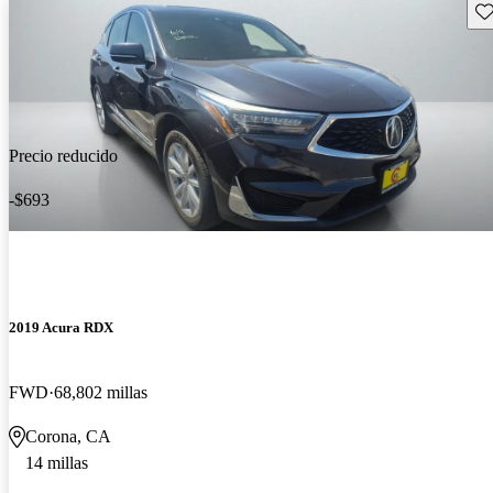
Gu
Precio reducido
-$693
2019 Acura RDX
FWD
68,802 millas
Corona, CA
14 millas