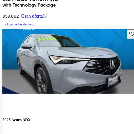
with Technology Package
$39,862
Gran oferta
Incluye tarifas de conc.
Gu
2025 Acura ADX