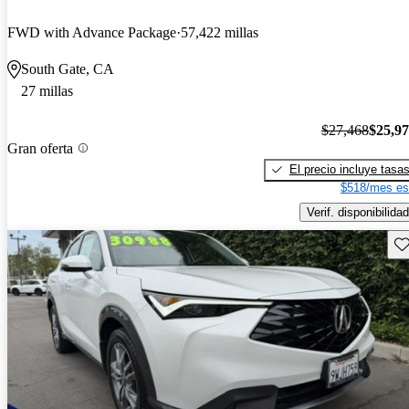
FWD with Advance Package
57,422 millas
South Gate, CA
27 millas
$27,468
$25,9
Gran oferta
El precio incluye tasa
$518/mes es
Verif. disponibilidad
Gu