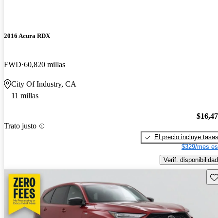
2016 Acura RDX
FWD
60,820 millas
City Of Industry, CA
11 millas
$16,4
Trato justo
El precio incluye tasa
$329/mes es
Verif. disponibilidad
Gu