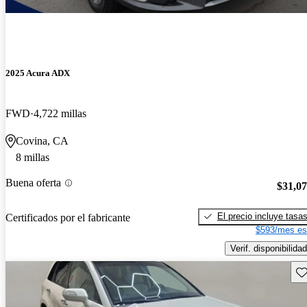
2025 Acura ADX
FWD
4,722 millas
Covina, CA
8 millas
Buena oferta
$31,0
El precio incluye tasa
Certificados por el fabricante
$593/mes es
Verif. disponibilidad
Gu