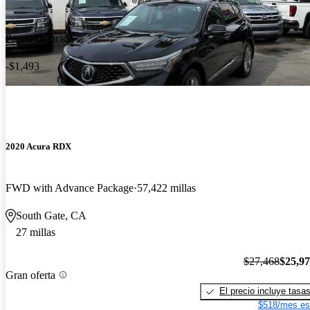
Precio reducido
-$1,493
2020 Acura RDX
FWD with Advance Package
57,422 millas
South Gate, CA
27 millas
$27,468
$25,9
Gran oferta
El precio incluye tasa
$518/mes es