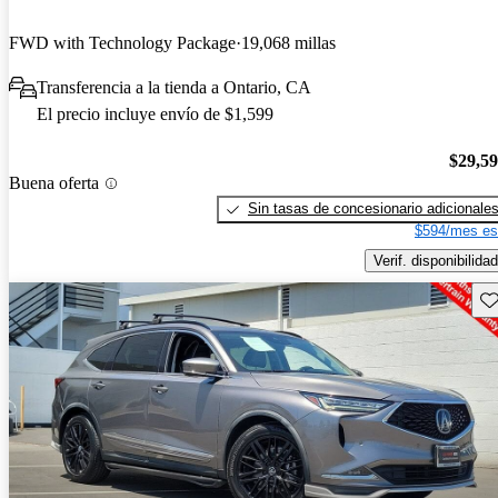
FWD with Technology Package
19,068 millas
Transferencia a la tienda a Ontario, CA
El precio incluye envío de $1,599
$29,5
Buena oferta
Sin tasas de concesionario adicionale
$594/mes es
Verif. disponibilidad
Gu