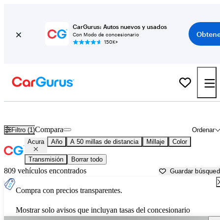
CarGurus: Autos nuevos y usados
Obtene
Con Modo de concesionario
150K+
Autos Acura usados en venta cerca de
Pomona, CA
Compara
Filtro (1)
Ordenar
Acura
Año
A 50 millas de distancia
Millaje
Color
Transmisión
Borrar todo
809 vehículos encontrados
Guardar búsque
Compra con precios transparentes.
Mostrar solo avisos que incluyan tasas del concesionario