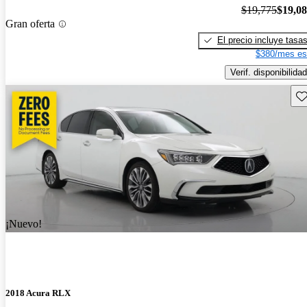
$19,775
$19,0
Gran oferta
El precio incluye tasa
$380/mes es
Verif. disponibilidad
Gu
¡Nuevo!
2018 Acura RLX