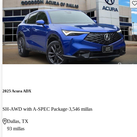
Gu
2025 Acura ADX
SH-AWD with A-SPEC Package
3,546 millas
Dallas, TX
93 millas