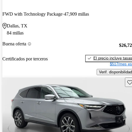
FWD with Technology Package
47,909 millas
Dallas, TX
84 millas
Buena oferta
$26,7
El precio incluye tasa
Certificados por terceros
$517/mes es
Verif. disponibilidad
Gu