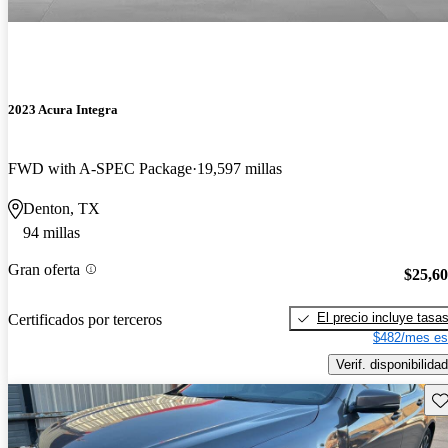
2023 Acura Integra
FWD with A-SPEC Package
19,597 millas
Denton, TX
94 millas
Gran oferta
$25,6
El precio incluye tasa
Certificados por terceros
$482/mes es
Verif. disponibilidad
Gu