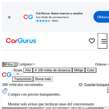
CarGurus: Autos nuevos y usados
Obtene
Con Modo de concesionario
150K+
Autos Acura usados en venta cerca de
Paris, TX
Compara
Filtro (1)
Ordenar
Acura
Año
A 100 millas de distancia
Millaje
Color
Transmisión
Borrar todo
388 vehículos encontrados
Guardar búsque
Compra con precios transparentes.
Mostrar solo avisos que incluyan tasas del concesionario