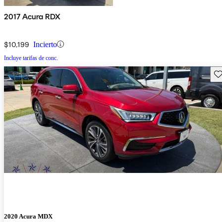
2017 Acura RDX
$10,199
Incierto
Incluye tarifas de conc.
Gu
2020 Acura MDX