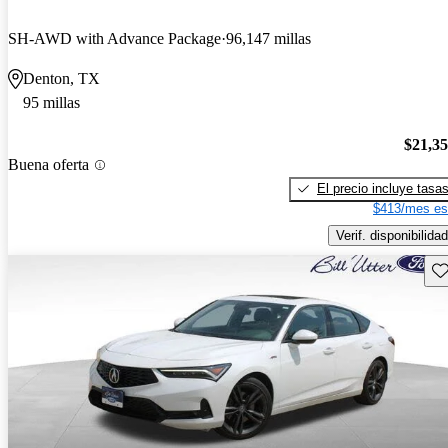
SH-AWD with Advance Package
96,147 millas
Denton, TX
95 millas
$21,3
Buena oferta
El precio incluye tasa
$413/mes es
Verif. disponibilidad
Gu