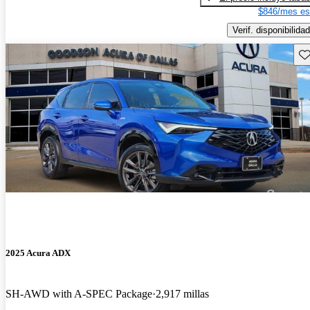
$846/mes es
Verif. disponibilidad
Gu
2025 Acura ADX
SH-AWD with A-SPEC Package
2,917 millas