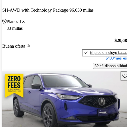
SH-AWD with Technology Package
96,030 millas
Plano, TX
83 millas
$20,6
Buena oferta
El precio incluye tasa
$400/mes es
Verif. disponibilidad
Gu