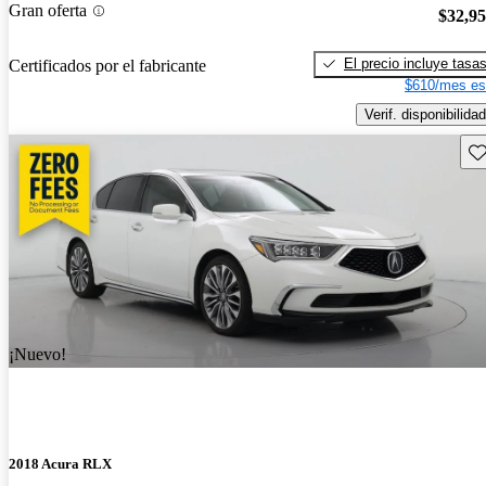
Gran oferta
$32,9
El precio incluye tasa
Certificados por el fabricante
$610/mes es
Verif. disponibilidad
Gu
¡Nuevo!
2018 Acura RLX