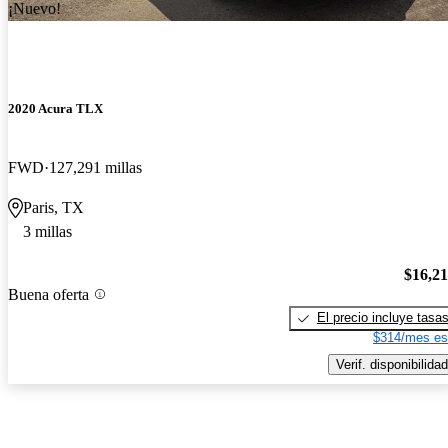
¡Nuevo!
2020 Acura TLX
FWD
127,291 millas
Paris, TX
3 millas
$16,2
Buena oferta
El precio incluye tasa
$314/mes es
Verif. disponibilidad