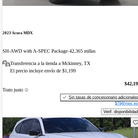
2023 Acura MDX
SH-AWD with A-SPEC Package
42,365 millas
Transferencia a la tienda a Mckinney, TX
El precio incluye envío de $1,199
$42,1
Trato justo
Sin tasas de concesionario adicionale
$794/mes es
Verif. disponibilidad
Gu