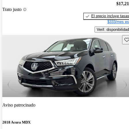
$17,2
Trato justo
El precio incluye tasa
$333/mes es
Verif. disponibilidad
Gu
Aviso patrocinado
2018 Acura MDX