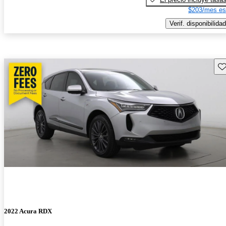
$203/mes es
Verif. disponibilidad
Gu
2022 Acura RDX