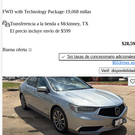
FWD with Technology Package
19,068 millas
Transferencia a la tienda a Mckinney, TX
El precio incluye envío de $599
$28,5
Buena oferta
Sin tasas de concesionario adicionale
$553/mes es
Verif. disponibilidad
Gu