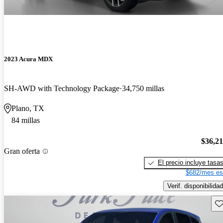
2023 Acura MDX
SH-AWD with Technology Package
34,750 millas
Plano, TX
84 millas
$36,2
Gran oferta
El precio incluye tasa
$682/mes es
Verif. disponibilidad
Gu