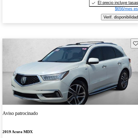
El precio incluye tasa
$656/mes es
Verif. disponibilidad
Gu
Aviso patrocinado
2019 Acura MDX