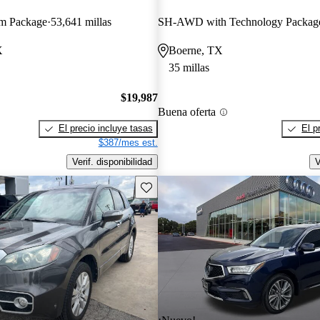
m Package
53,641 millas
SH-AWD with Technology Packag
X
Boerne, TX
35 millas
$19,987
Buena oferta
El precio incluye tasas
El p
$387/mes est.
Verif. disponibilidad
V
Guarda este Aviso