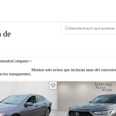
Describe el auto que quisieras
a de
ontrados
Compara
Mostrar solo avisos que incluyan tasas del concesio
cios transparentes.
Guarda este Aviso