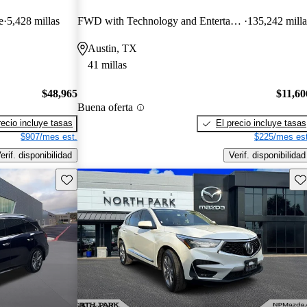
e
5,428 millas
FWD with Technology and Entertainment Package
135,242 milla
Austin, TX
41 millas
$48,965
$11,60
Buena oferta
recio incluye tasas
El precio incluye tasas
$907/mes est.
$225/mes est
erif. disponibilidad
Verif. disponibilidad
Guarda este Aviso
Gu