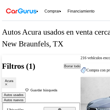
Comprar
Financiamiento
Autos Acura usados en venta cerc
New Braunfels, TX
216 vehículos enc
Filtros (1)
Borrar todo
Compra con pre
Acura
Guardar búsqueda
Autos usados
Autos nuevos
Ubicación: