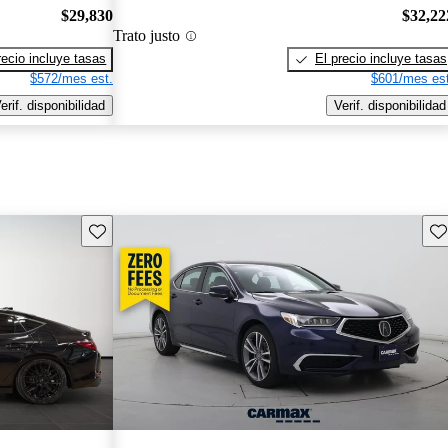
$29,830
$32,22
Trato justo
recio incluye tasas
El precio incluye tasas
$572/mes est.
$601/mes est
erif. disponibilidad
Verif. disponibilidad
Guarda este Aviso
Gu