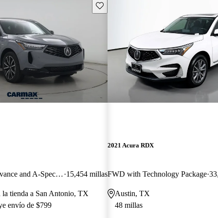
Guarda este Aviso
2021 Acura RDX
SH-AWD with Advance and A-Spec Package
15,454 millas
FWD with Technology Package
33
a la tienda a San Antonio, TX
Austin, TX
uye envío de $799
48 millas