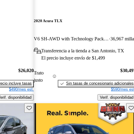
2020 Acura TLX
V6 SH-AWD with Technology Package
36,967 milla
Transferencia a la tienda a San Antonio, TX
El precio incluye envío de $1,499
$26,020
$30,49
Trato
justo
recio incluye tasas
Sin tasas de concesionario adicionales
$490/mes est.
$590/mes est
erif. disponibilidad
Verif. disponibilidad
Guarda este Aviso
Gu