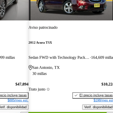
Aviso patrocinado
2012 Acura TSX
999 millas
Sedan FWD with Technology Package
164,609 milla
San Antonio, TX
30 millas
$47,894
$10,22
Trato justo
recio incluye tasas
El precio incluye tasas
$885/mes est.
$198/mes est
erif. disponibilidad
Verif. disponibilidad