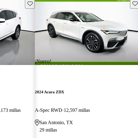
Guarda este Aviso
Gu
¡Nuevo!
2024 Acura ZDX
,173 millas
A-Spec RWD
12,597 millas
San Antonio, TX
29 millas