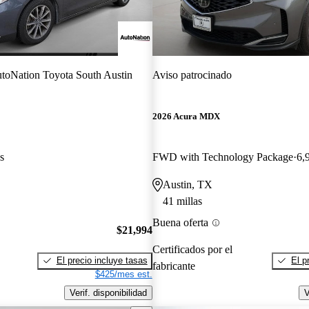
toNation Toyota South Austin
Aviso patrocinado
2026 Acura MDX
s
FWD with Technology Package
6,
Austin, TX
41 millas
Buena oferta
$21,994
Certificados por el
El precio incluye tasas
El p
fabricante
$425/mes est.
Verif. disponibilidad
V