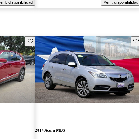
erif. disponibilidad
Verif. disponibilidad
Guarda este Aviso
Gu
2014 Acura MDX