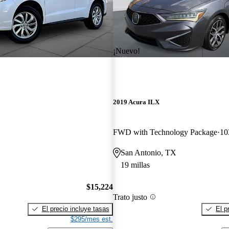
¡Nuevo!
2019 Acura ILX
FWD with Technology Package
10
San Antonio, TX
19 millas
$15,224
Trato justo
El precio incluye tasas
El p
$295/mes est.