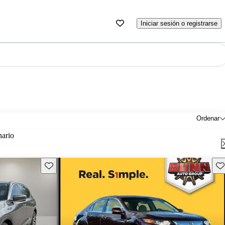
Iniciar sesión o registrarse
Ordenar
nario
Guarda este Aviso
Gu