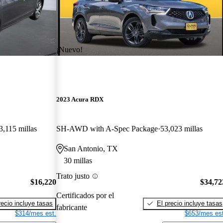
¡Nuevo!
2023 Acura RDX
3,115 millas
SH-AWD with A-Spec Package
53,023 millas
San Antonio, TX
30 millas
Trato justo
$16,220
$34,72
Certificados por el
recio incluye tasas
El precio incluye tasas
fabricante
$314/mes est.
$653/mes est