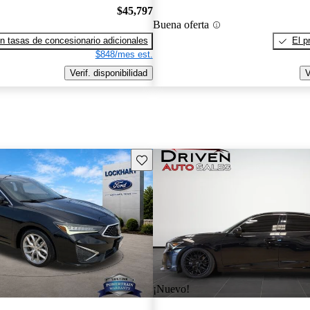
$45,797
Buena oferta
n tasas de concesionario adicionales
El p
$848/mes est.
Verif. disponibilidad
V
Guarda este Aviso
¡Nuevo!