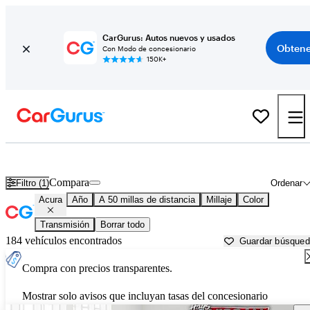
CarGurus: Autos nuevos y usados
Obtene
Con Modo de concesionario
150K+
Autos Acura usados en venta cerca de
Lebanon, TN
Compara
Filtro (1)
Ordenar
Acura
Año
A 50 millas de distancia
Millaje
Color
Transmisión
Borrar todo
184 vehículos encontrados
Guardar búsque
Compra con precios transparentes.
Mostrar solo avisos que incluyan tasas del concesionario