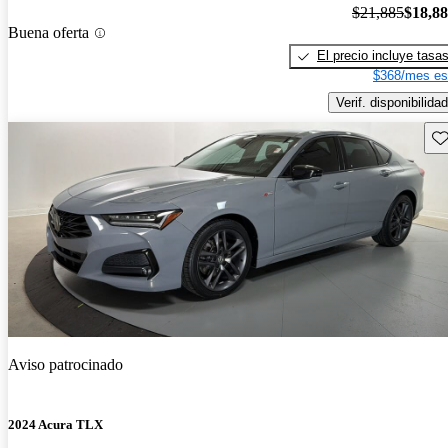
$21,885
$18,8
Buena oferta
El precio incluye tasa
$368/mes es
Verif. disponibilidad
Gu
Aviso patrocinado
2024 Acura TLX