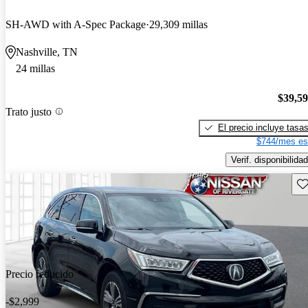
SH-AWD with A-Spec Package
29,309 millas
Nashville, TN
24 millas
$39,5
Trato justo
El precio incluye tasa
$744/mes es
Verif. disponibilidad
Gu
Precio reducido
-$2,999