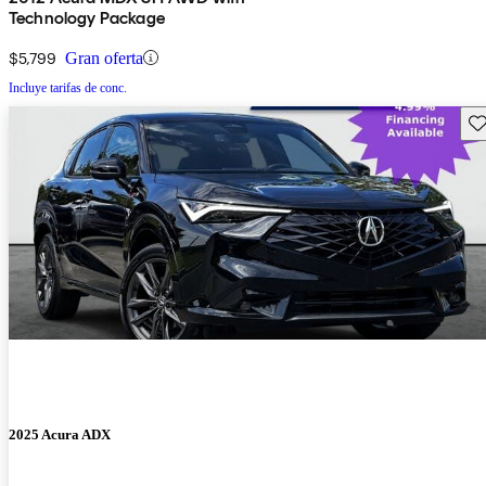
Technology Package
$5,799
Gran oferta
Incluye tarifas de conc.
Gu
2025 Acura ADX