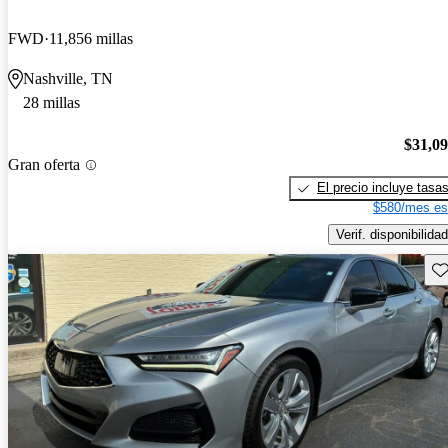
FWD
11,856 millas
Nashville, TN
28 millas
$31,0
Gran oferta
El precio incluye tasa
$580/mes es
Verif. disponibilidad
Gu