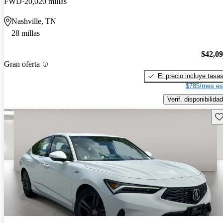
FWD
20,020 millas
Nashville, TN
28 millas
$42,0
Gran oferta
El precio incluye tasa
$785/mes es
Verif. disponibilidad
Gu