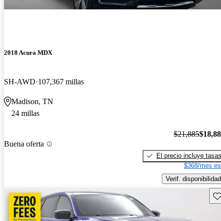
2018 Acura MDX
SH-AWD
107,367 millas
Madison, TN
24 millas
$21,885
$18,8
Buena oferta
El precio incluye tasa
$368/mes es
Verif. disponibilidad
Gu