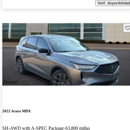
Verif. disponibilidad
Gu
¡Nuevo!
2022 Acura MDX
SH-AWD with A-SPEC Package
63,800 millas