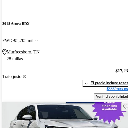
2018 Acura RDX
FWD
95,705 millas
Murfreesboro, TN
28 millas
$17,2
Trato justo
El precio incluye tasa
$336/mes es
Verif. disponibilidad
Gu