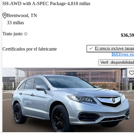
SH-AWD with A-SPEC Package
4,818 millas
Brentwood, TN
33 millas
Trato justo
$36,5
El precio incluye tasa
Certificados por el fabricante
$683/mes es
Verif. disponibilidad
Gu