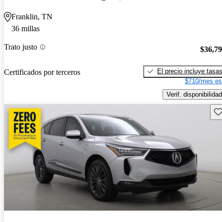
Franklin, TN
36 millas
Trato justo
$36,7
El precio incluye tasa
Certificados por terceros
$710/mes es
Verif. disponibilidad
Gu