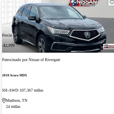
Gu
Precio reducido
-$2,999
Patrocinado por
Nissan of Rivergate
2018 Acura MDX
SH-AWD
107,367 millas
Madison, TN
24 millas