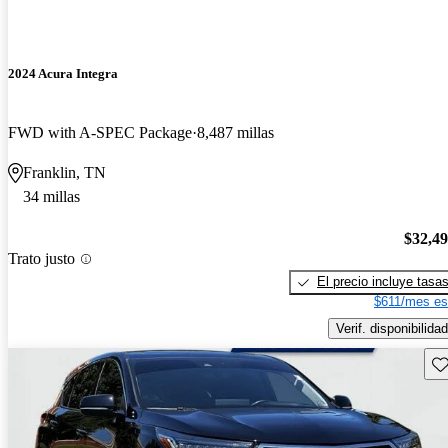
2024 Acura Integra
FWD with A-SPEC Package
8,487 millas
Franklin, TN
34 millas
$32,4
Trato justo
El precio incluye tasa
$611/mes es
Verif. disponibilidad
Gu