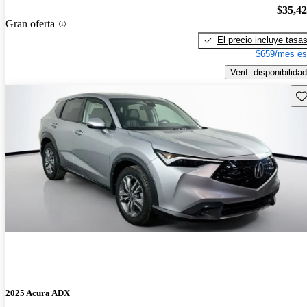
$35,4
Gran oferta
El precio incluye tasa
$659/mes es
Verif. disponibilidad
Gu
2025 Acura ADX