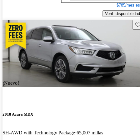
$785/mes es
Verif. disponibilidad
Gu
¡Nuevo!
2018 Acura MDX
SH-AWD with Technology Package
65,007 millas