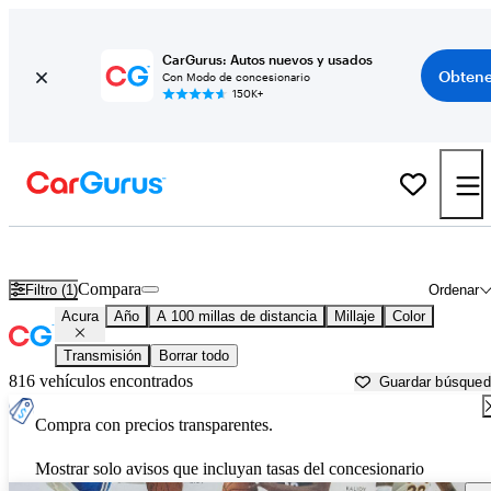
CarGurus: Autos nuevos y usados
Obtene
Con Modo de concesionario
150K+
Autos Acura usados en venta cerca de Lawton, OK
Compara
Filtro (1)
Ordenar
Acura
Año
A 100 millas de distancia
Millaje
Color
Transmisión
Borrar todo
816 vehículos encontrados
Guardar búsque
Compra con precios transparentes.
Mostrar solo avisos que incluyan tasas del concesionario