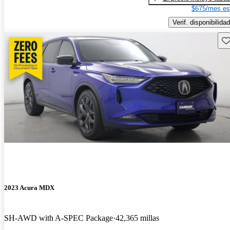
$675/mes es
Verif. disponibilidad
Gu
2023 Acura MDX
SH-AWD with A-SPEC Package
42,365 millas