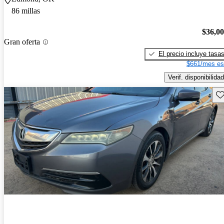
86 millas
$36,0
Gran oferta
El precio incluye tasa
$661/mes es
Verif. disponibilidad
Gu