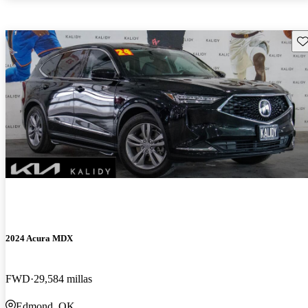
Gu
2024 Acura MDX
FWD
29,584 millas
Edmond, OK