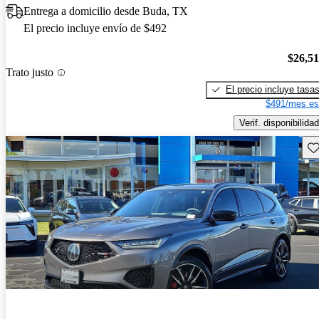
Entrega a domicilio desde Buda, TX
El precio incluye envío de $492
$26,5
Trato justo
El precio incluye tasa
$491/mes es
Verif. disponibilidad
Gu