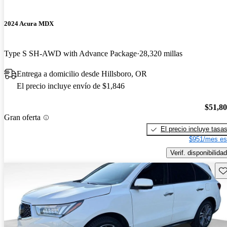
2024 Acura MDX
Type S SH-AWD with Advance Package
28,320 millas
Entrega a domicilio desde Hillsboro, OR
El precio incluye envío de $1,846
$51,8
Gran oferta
El precio incluye tasa
$951/mes es
Verif. disponibilidad
Gu