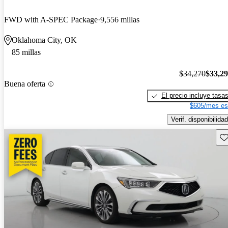
FWD with A-SPEC Package
9,556 millas
Oklahoma City, OK
85 millas
$34,270
$33,2
Buena oferta
El precio incluye tasa
$605/mes es
Verif. disponibilidad
Gu