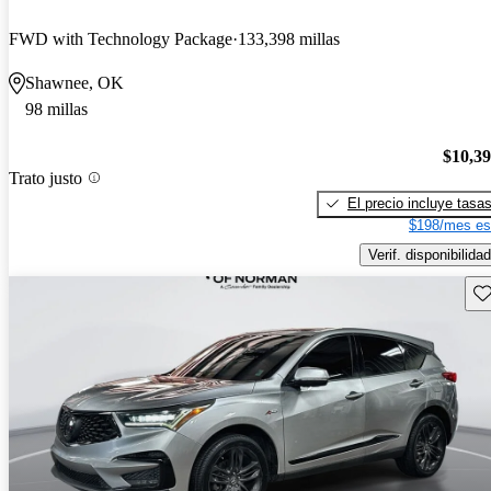
FWD with Technology Package
133,398 millas
Shawnee, OK
98 millas
$10,3
Trato justo
El precio incluye tasa
$198/mes es
Verif. disponibilidad
Gu