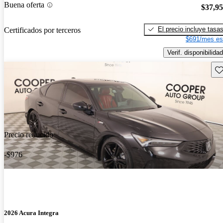
Buena oferta
$37,9
El precio incluye tasa
Certificados por terceros
$691/mes es
Verif. disponibilidad
Gu
Precio reducido
-$976
2026 Acura Integra