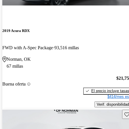
2019 Acura RDX
FWD with A-Spec Package
93,516 millas
Norman, OK
67 millas
$21,7
Buena oferta
El precio incluye tasa
$414/mes es
Verif. disponibilidad
Gu