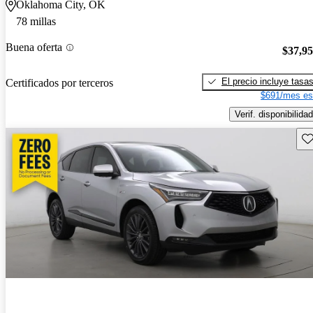
Oklahoma City, OK
78 millas
Buena oferta
$37,9
El precio incluye tasa
Certificados por terceros
$691/mes es
Verif. disponibilidad
Gu