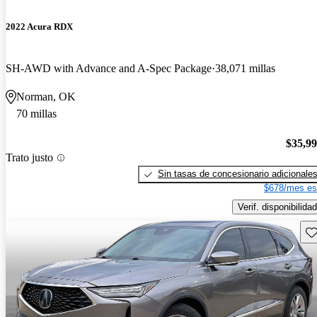
2022 Acura RDX
SH-AWD with Advance and A-Spec Package
38,071 millas
Norman, OK
70 millas
$35,9
Trato justo
Sin tasas de concesionario adicionale
$678/mes es
Verif. disponibilidad
Gu