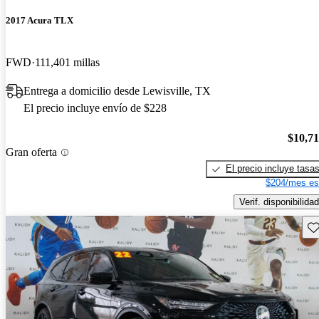
2017 Acura TLX
FWD
111,401 millas
Entrega a domicilio desde Lewisville, TX
El precio incluye envío de $228
$10,7
Gran oferta
El precio incluye tasa
$204/mes es
Verif. disponibilidad
Gu