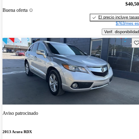
$40,5
Buena oferta
El precio incluye tasa
$763/mes es
Verif. disponibilidad
Gu
Aviso patrocinado
2013 Acura RDX