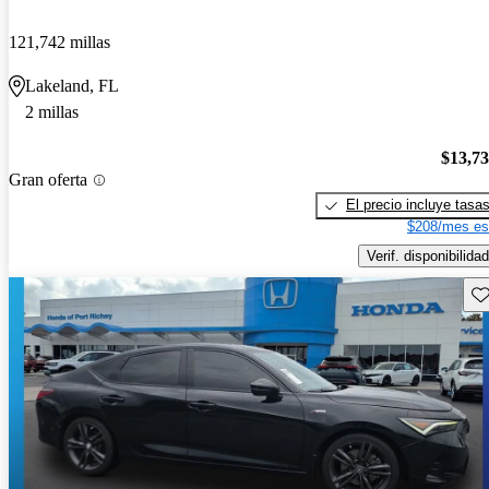
121,742 millas
Lakeland, FL
2 millas
$13,7
Gran oferta
El precio incluye tasa
$208/mes es
Verif. disponibilidad
Gu