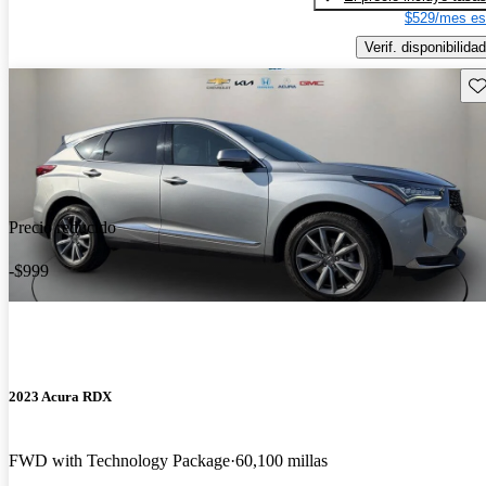
$529/mes es
Verif. disponibilidad
Gu
Precio reducido
-$999
2023 Acura RDX
FWD with Technology Package
60,100 millas