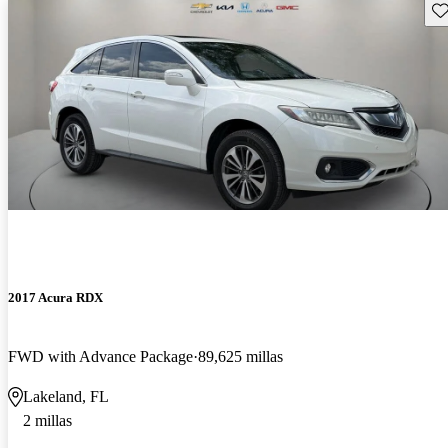
Gu
2017 Acura RDX
FWD with Advance Package
89,625 millas
Lakeland, FL
2 millas