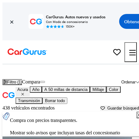
CarGurus: Autos nuevos y usados
Obtene
Con Modo de concesionario
150K+
Autos Acura usados en venta cerca de
Lakeland, FL
Compara
Filtro (1)
Ordenar
Acura
Año
A 50 millas de distancia
Millaje
Color
Transmisión
Borrar todo
438 vehículos encontrados
Guardar búsque
Compra con precios transparentes.
Mostrar solo avisos que incluyan tasas del concesionario