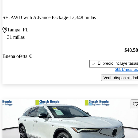
SH-AWD with Advance Package
12,348 millas
Tampa, FL
31 millas
$48,5
Buena oferta
El precio incluye tasa
$851/mes es
Verif. disponibilidad
Gu