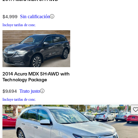
$4,999
Sin calificación
Incluye tarifas de conc.
2014 Acura MDX SH-AWD with
Technology Package
$9,694
Trato justo
Incluye tarifas de conc.
Gu