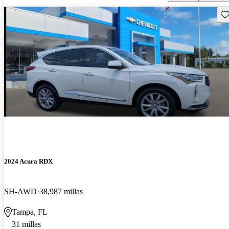
Gu
2024 Acura RDX
SH-AWD
38,987 millas
Tampa, FL
31 millas