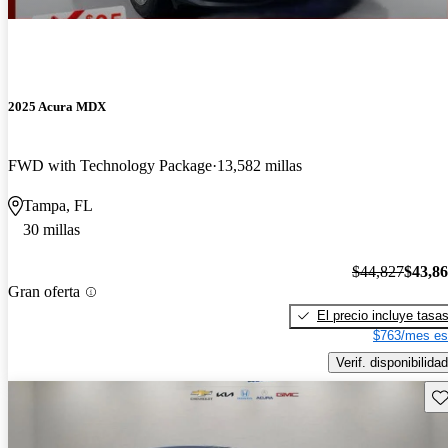
2025 Acura MDX
FWD with Technology Package
13,582 millas
Tampa, FL
30 millas
$44,827
$43,8
Gran oferta
El precio incluye tasa
$763/mes es
Verif. disponibilidad
Gu