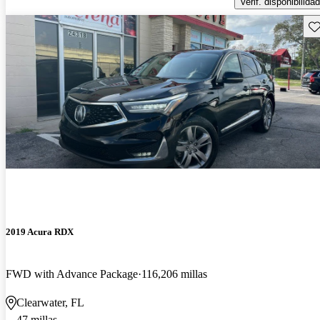
Verif. disponibilidad
Gu
2019 Acura RDX
FWD with Advance Package
116,206 millas
Clearwater, FL
47 millas