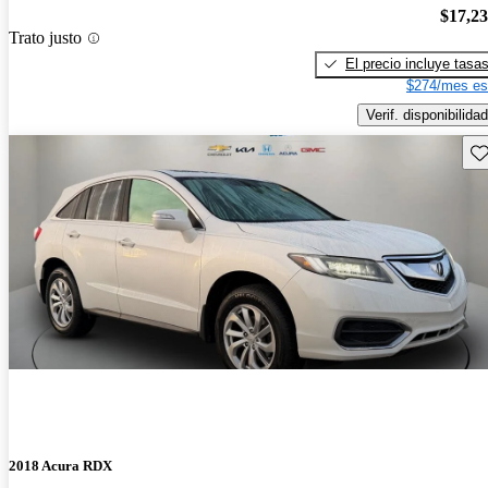
$17,2
Trato justo
El precio incluye tasa
$274/mes es
Verif. disponibilidad
Gu
2018 Acura RDX