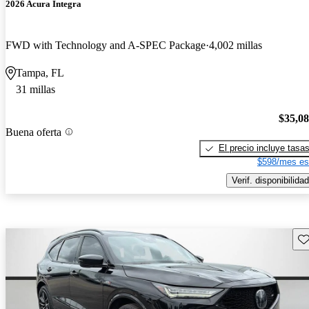
2026 Acura Integra
FWD with Technology and A-SPEC Package
4,002 millas
Tampa, FL
31 millas
$35,0
Buena oferta
El precio incluye tasa
$598/mes es
Verif. disponibilidad
Gu