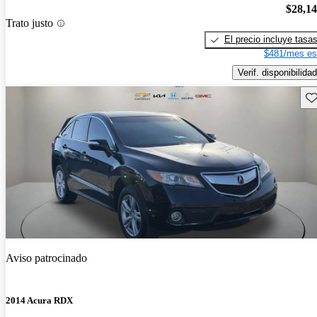
$28,1
Trato justo
El precio incluye tasa
$481/mes es
Verif. disponibilidad
Gu
Aviso patrocinado
2014 Acura RDX