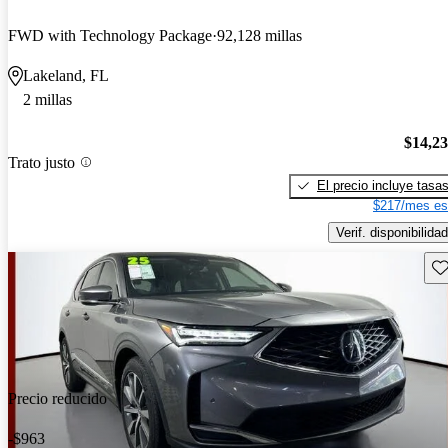
FWD with Technology Package
92,128 millas
Lakeland, FL
2 millas
$14,2
Trato justo
El precio incluye tasa
$217/mes es
Verif. disponibilidad
Gu
Precio reducido
-$963