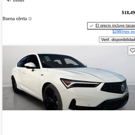
$18,4
Buena oferta
El precio incluye tasa
$298/mes es
Verif. disponibilidad
Gu