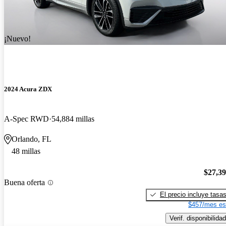
¡Nuevo!
2024 Acura ZDX
A-Spec RWD
54,884 millas
Orlando, FL
48 millas
$27,3
Buena oferta
El precio incluye tasa
$457/mes es
Verif. disponibilidad