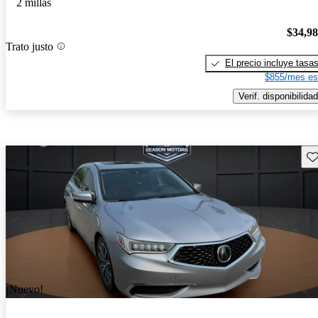
2 millas
$34,9
Trato justo
El precio incluye tasa
$855/mes es
Verif. disponibilidad
Gu
¡Nuevo!