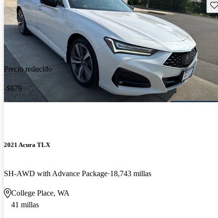
Gu
Precio reducido
-$879
2021 Acura TLX
SH-AWD with Advance Package
18,743 millas
College Place, WA
41 millas