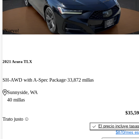
¡Nuevo!
2021 Acura TLX
SH-AWD with A-Spec Package
33,872 millas
Sunnyside, WA
40 millas
$35,5
Trato justo
El precio incluye tasa
$870/mes es