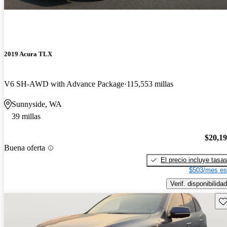
2019 Acura TLX
V6 SH-AWD with Advance Package
115,553 millas
Sunnyside, WA
39 millas
$20,1
Buena oferta
El precio incluye tasa
$503/mes es
Verif. disponibilidad
Gu