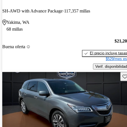
SH-AWD with Advance Package
117,357 millas
Yakima, WA
68 millas
$21,2
Buena oferta
El precio incluye tasa
$529/mes es
Verif. disponibilidad
Gu