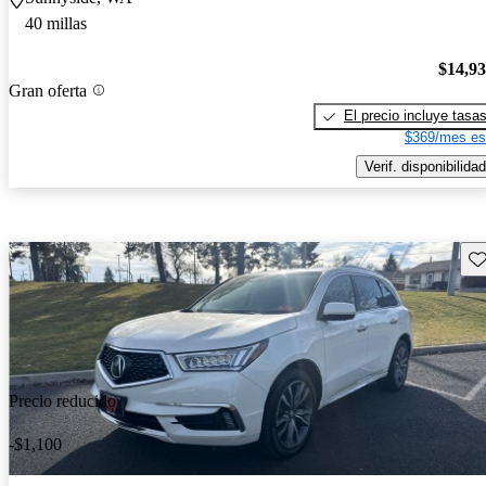
40 millas
$14,9
Gran oferta
El precio incluye tasa
$369/mes es
Verif. disponibilidad
Gu
Precio reducido
-$1,100