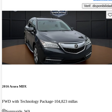
Verif. disponibilidad
Gu
2016 Acura MDX
FWD with Technology Package
104,823 millas
Sunnyside, WA