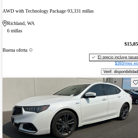
AWD with Technology Package
93,331 millas
Richland, WA
6 millas
$15,8
Buena oferta
El precio incluye tasa
$393/mes es
Verif. disponibilidad
Gu