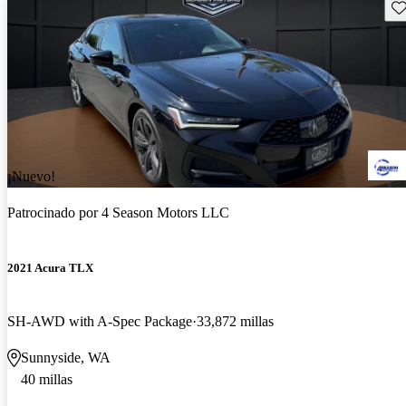
Gu
¡Nuevo!
Patrocinado por
4 Season Motors LLC
2021 Acura TLX
SH-AWD with A-Spec Package
33,872 millas
Sunnyside, WA
40 millas