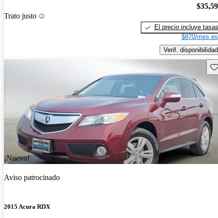
$35,5
Trato justo
El precio incluye tasa
$870/mes es
Verif. disponibilidad
Gu
¡Nuevo!
Aviso patrocinado
2015 Acura RDX