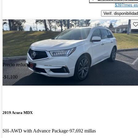
$397/mes es
Verif. disponibilidad
Gu
Precio reducido
-$1,100
2019 Acura MDX
SH-AWD with Advance Package
97,692 millas