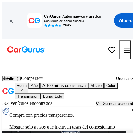
CarGurus: Autos nuevos y usados
Obtene
Con Modo de concesionario
150K+
Autos Acura usados en venta cerca de
Kennewick, WA
Compara
Filtro (1)
Ordenar
Acura
Año
A 100 millas de distancia
Millaje
Color
Transmisión
Borrar todo
564 vehículos encontrados
Guardar búsque
Compra con precios transparentes.
Mostrar solo avisos que incluyan tasas del concesionario