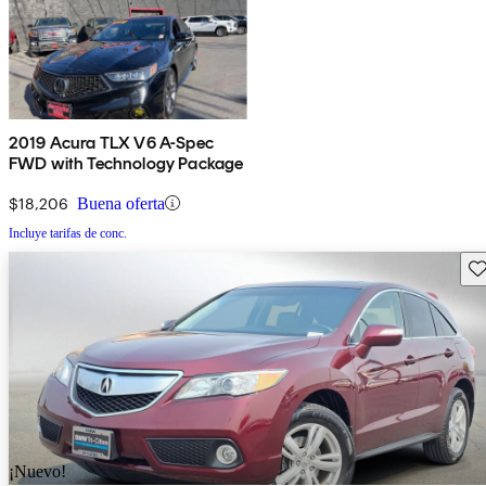
2019 Acura TLX V6 A-Spec
FWD with Technology Package
$18,206
Buena oferta
Incluye tarifas de conc.
Gu
¡Nuevo!