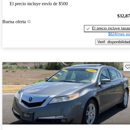
El precio incluye envío de $500
$32,8
Buena oferta
El precio incluye tasa
$824/mes es
Verif. disponibilidad
Gu