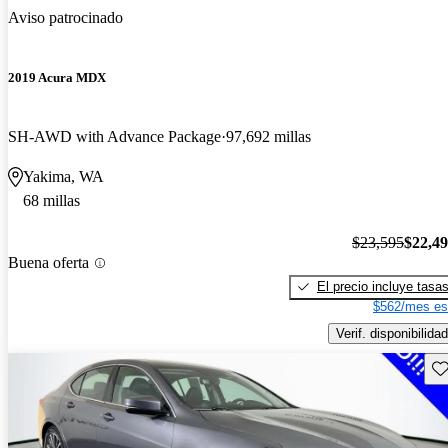
Aviso patrocinado
2019 Acura MDX
SH-AWD with Advance Package
97,692 millas
Yakima, WA
68 millas
$23,595
$22,4
Buena oferta
El precio incluye tasa
$562/mes es
Verif. disponibilidad
Gu