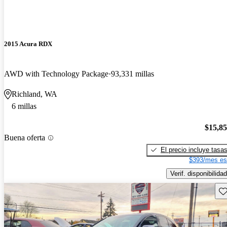
2015 Acura RDX
AWD with Technology Package
93,331 millas
Richland, WA
6 millas
$15,8
Buena oferta
El precio incluye tasa
$393/mes es
Verif. disponibilidad
Gu