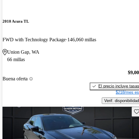
2010 Acura TL
FWD with Technology Package
146,060 millas
Union Gap, WA
66 millas
$9,0
Buena oferta
El precio incluye tasa
$218/mes es
Verif. disponibilidad
Gu