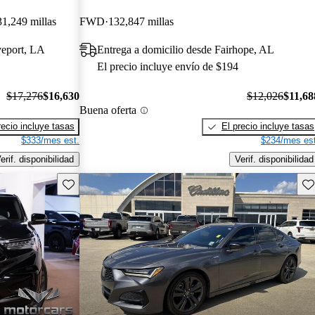
1,249 millas
FWD
132,847 millas
veport, LA
Entrega a domicilio desde Fairhope, AL
El precio incluye envío de $194
$17,276
$16,630
$12,026
$11,68
Buena oferta
recio incluye tasas
El precio incluye tasas
$333/mes est.
$234/mes est
erif. disponibilidad
Verif. disponibilidad
Guarda este Aviso
Gu