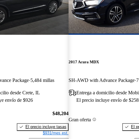
2017 Acura MDX
ance Package
5,484 millas
SH-AWD with Advance Package
7
cilio desde Crete, IL
Entrega a domicilio desde Mobi
uye envío de $926
El precio incluye envío de $258
$48,204
Gran oferta
El precio incluye tasas
El p
$931/mes est.