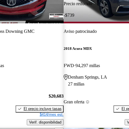
Precio reducido
-$739
oss Downing GMC
Aviso patrocinado
2018 Acura MDX
las
FWD
94,297 millas
Denham Springs, LA
27 millas
$20,683
Gran oferta
El precio incluye tasas
El p
$414/mes est.
Verif. disponibilidad
V