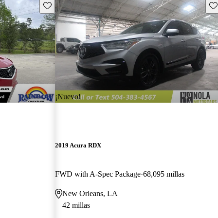
Guarda este Aviso
Gu
¡Nuevo!
2019 Acura RDX
FWD with A-Spec Package
68,095 millas
New Orleans, LA
42 millas