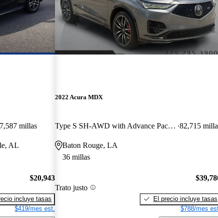
2022 Acura MDX
7,587 millas
Type S SH-AWD with Advance Package
82,715 milla
le, AL
Baton Rouge, LA
36 millas
$20,943
$39,78
Trato justo
recio incluye tasas
El precio incluye tasas
$419/mes est.
$788/mes est