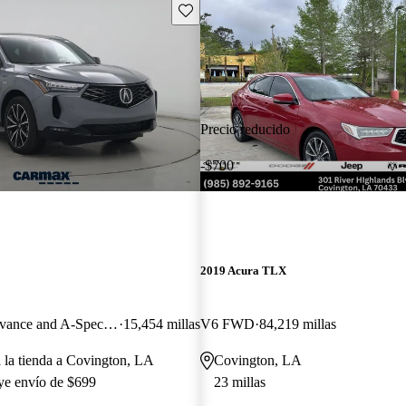
Guarda este Aviso
Precio reducido
-$700
2019 Acura TLX
SH-AWD with Advance and A-Spec Package
15,454 millas
V6 FWD
84,219 millas
a la tienda a Covington, LA
Covington, LA
uye envío de $699
23 millas