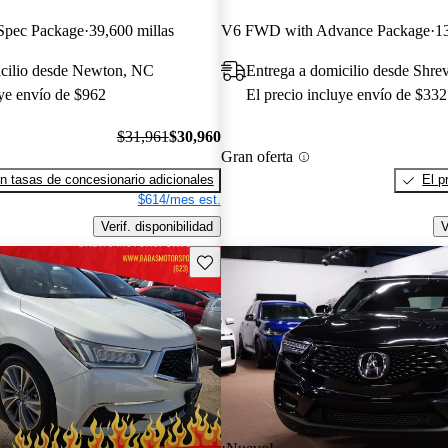
pec Package
39,600 millas
V6 FWD with Advance Package
13
icilio desde Newton, NC
Entrega a domicilio desde Shre
uye envío de $962
El precio incluye envío de $332
$31,961
$30,960
Gran oferta
n tasas de concesionario adicionales
El p
$614/mes est.
Verif. disponibilidad
V
Guarda este Aviso