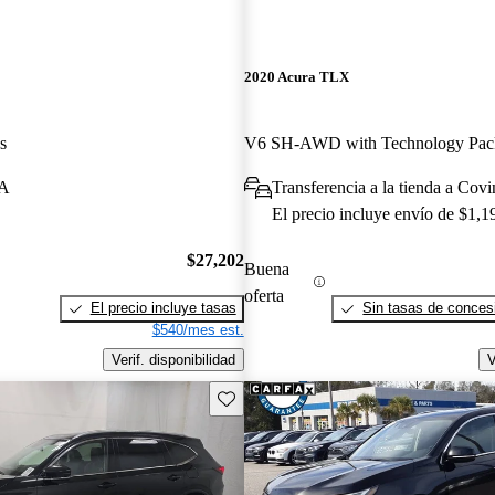
2020 Acura TLX
s
LA
Transferencia a la tienda a Cov
El precio incluye envío de $1,1
$27,202
Buena
oferta
El precio incluye tasas
Sin tasas de concesi
$540/mes est.
Verif. disponibilidad
V
Guarda este Aviso