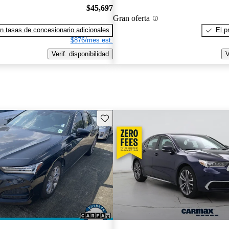
$45,697
Gran oferta
n tasas de concesionario adicionales
El p
$876/mes est.
Verif. disponibilidad
V
Guarda este Aviso