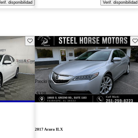
erif. disponibilidad
Verif. disponibilidad
Guarda este Aviso
Gu
Precio reducido
-$338
2017 Acura ILX