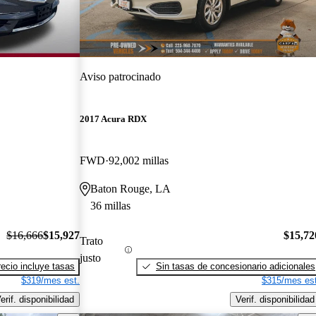
Aviso patrocinado
2017 Acura RDX
FWD
92,002 millas
Baton Rouge, LA
36 millas
$16,666
$15,927
$15,72
Trato
justo
recio incluye tasas
Sin tasas de concesionario adicionales
$319/mes est.
$315/mes est
erif. disponibilidad
Verif. disponibilidad