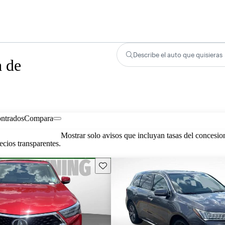
Describe el auto que quisieras
a de
ontrados
Compara
Mostrar solo avisos que incluyan tasas del concesio
cios transparentes.
Guarda este Aviso