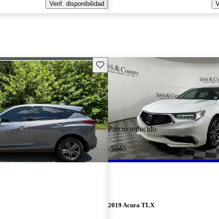
Verif. disponibilidad
V
Guarda este Aviso
Precio reducido
-$645
2019 Acura TLX