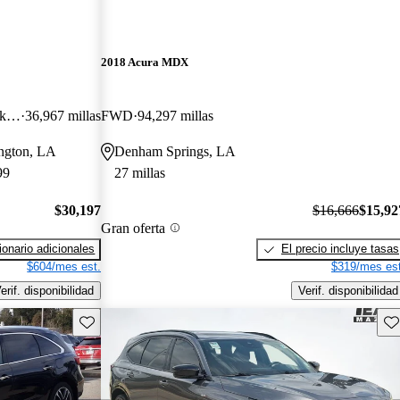
2018 Acura MDX
V6 SH-AWD with Technology Package
36,967 millas
FWD
94,297 millas
ington, LA
Denham Springs, LA
99
27 millas
$30,197
$16,666
$15,92
Gran oferta
onario adicionales
El precio incluye tasas
$604/mes est.
$319/mes est
erif. disponibilidad
Verif. disponibilidad
Guarda este Aviso
Gu