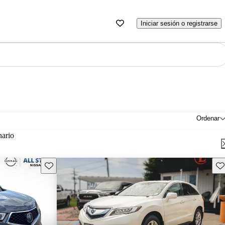
Iniciar sesión o registrarse
Ordenar
nario
Guarda este Aviso
Gu