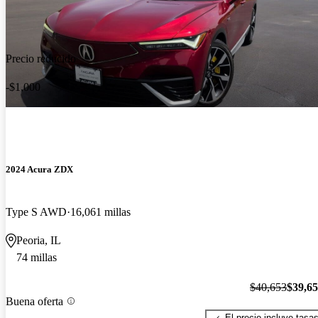
Precio reducido
-$1,000
2024 Acura ZDX
Type S AWD
16,061 millas
Peoria, IL
74 millas
$40,653
$39,6
Buena oferta
El precio incluye tasa