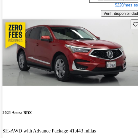
$220/mes es
Verif. disponibilidad
Gu
2021 Acura RDX
SH-AWD with Advance Package
41,443 millas