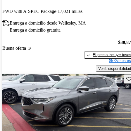
FWD with A-SPEC Package
17,021 millas
Entrega a domicilio desde Wellesley, MA
Entrega a domicilio gratuita
$30,8
Buena oferta
El precio incluye tasa
$572/mes es
Verif. disponibilidad
Gu