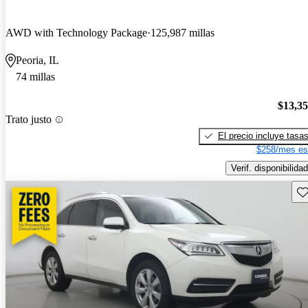
AWD with Technology Package
125,987 millas
Peoria, IL
74 millas
$13,3
Trato justo
El precio incluye tasa
$258/mes es
Verif. disponibilidad
Gu