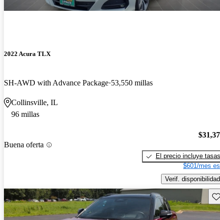
2022 Acura TLX
SH-AWD with Advance Package
53,550 millas
Collinsville, IL
96 millas
$31,3
Buena oferta
El precio incluye tasa
$601/mes es
Verif. disponibilidad
Gu