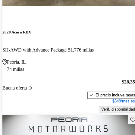
2020 Acura RDX
SH-AWD with Advance Package
51,776 millas
Peoria, IL
74 millas
$28,3
Buena oferta
El precio incluye tasa
$548/mes es
Verif. disponibilidad
Gu