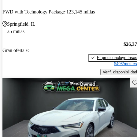
FWD with Technology Package
123,145 millas
Springfield, IL
35 millas
$26,3
Gran oferta
El precio incluye tasa
$496/mes es
Verif. disponibilidad
Gu