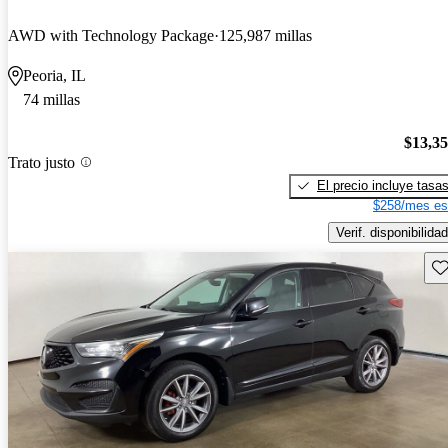
AWD with Technology Package
125,987 millas
Peoria, IL
74 millas
$13,3
Trato justo
El precio incluye tasa
$258/mes es
Verif. disponibilidad
Gu