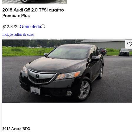
2018 Audi Q5 2.0 TFSI quattro
Premium Plus
$12,872
Gran oferta
Incluye tarifas de conc.
Gu
2015 Acura RDX