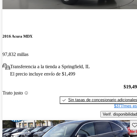
2016 Acura MDX
97,832 millas
Transferencia a la tienda a Springfield, IL
El precio incluye envío de $1,499
$19,4
Trato justo
Sin tasas de concesionario adicionale
$377/mes es
Verif. disponibilidad
Gu