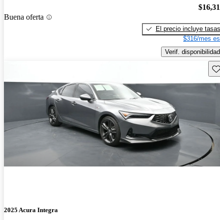
$16,3
Buena oferta
El precio incluye tasa
$316/mes es
Verif. disponibilidad
Gu
2025 Acura Integra