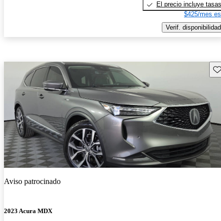
El precio incluye tasa
$425/mes es
Verif. disponibilidad
Gu
Aviso patrocinado
2023 Acura MDX