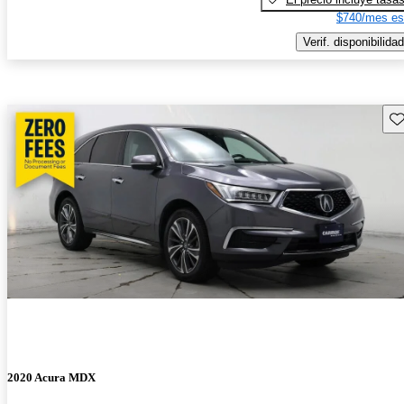
$740/mes es
Verif. disponibilidad
Gu
2020 Acura MDX