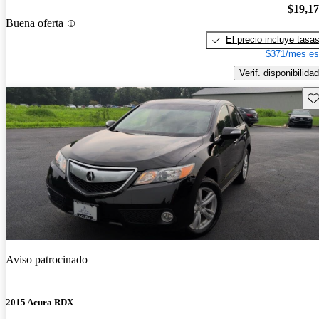
$19,1
Buena oferta
El precio incluye tasa
$371/mes es
Verif. disponibilidad
Gu
Aviso patrocinado
2015 Acura RDX