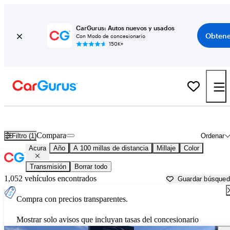
CarGurus: Autos nuevos y usados
Obtene
Con Modo de concesionario
150K+
Autos Acura usados en venta cerca de
Decatur, IL
Compara
Filtro (1)
Ordenar
Acura
Año
A 100 millas de distancia
Millaje
Color
Transmisión
Borrar todo
1,052 vehículos encontrados
Guardar búsque
Compra con precios transparentes.
Mostrar solo avisos que incluyan tasas del concesionario