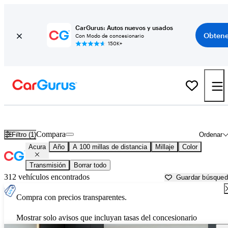
CarGurus: Autos nuevos y usados
Obtene
Con Modo de concesionario
150K+
Autos Acura usados en venta cerca de
Decatur, AL
Compara
Filtro (1)
Ordenar
Acura
Año
A 100 millas de distancia
Millaje
Color
Transmisión
Borrar todo
312 vehículos encontrados
Guardar búsque
Compra con precios transparentes.
Mostrar solo avisos que incluyan tasas del concesionario