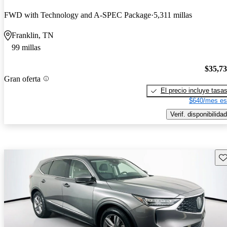
FWD with Technology and A-SPEC Package
5,311 millas
Franklin, TN
99 millas
$35,7
Gran oferta
El precio incluye tasa
$640/mes es
Verif. disponibilidad
Gu