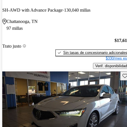
SH-AWD with Advance Package
130,040 millas
Chattanooga, TN
97 millas
$17,6
Trato justo
Sin tasas de concesionario adicionale
$330/mes es
Verif. disponibilidad
Gu