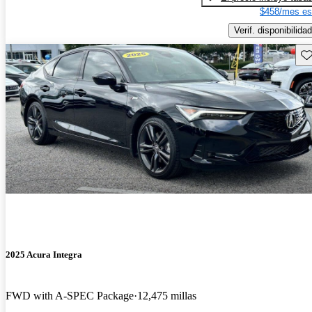
$458/mes es
Verif. disponibilidad
Gu
2025 Acura Integra
FWD with A-SPEC Package
12,475 millas