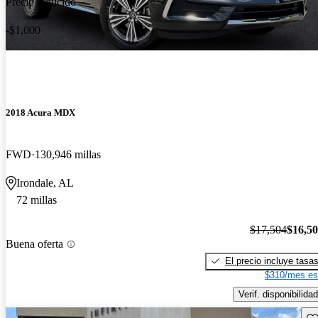
Precio reducido
-$1,000
2018 Acura MDX
FWD
130,946 millas
Irondale, AL
72 millas
$17,504
$16,5
Buena oferta
El precio incluye tasa
$310/mes es
Verif. disponibilidad
Gu