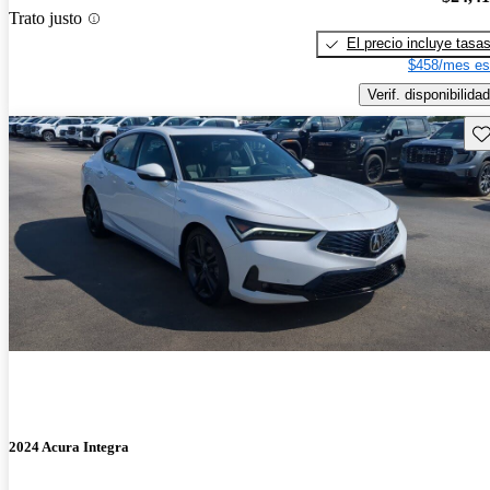
Trato justo
El precio incluye tasa
$458/mes es
Verif. disponibilidad
Gu
2024 Acura Integra