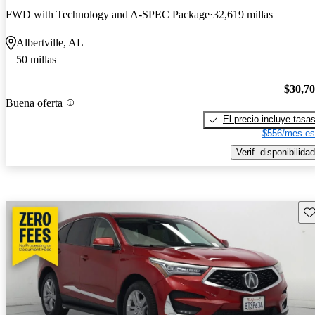
FWD with Technology and A-SPEC Package
32,619 millas
Albertville, AL
50 millas
$30,7
Buena oferta
El precio incluye tasa
$556/mes es
Verif. disponibilidad
Gu