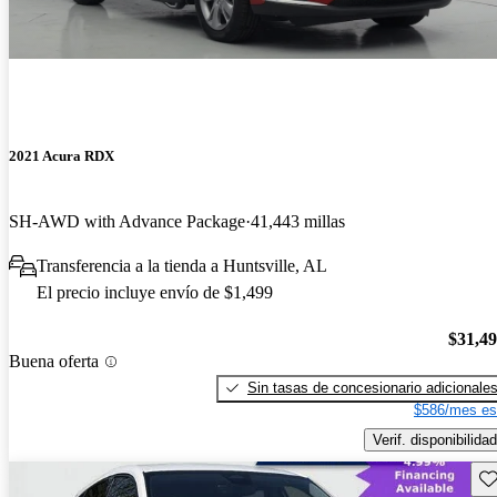
2021 Acura RDX
SH-AWD with Advance Package
41,443 millas
Transferencia a la tienda a Huntsville, AL
El precio incluye envío de $1,499
$31,4
Buena oferta
Sin tasas de concesionario adicionale
$586/mes es
Verif. disponibilidad
Gu