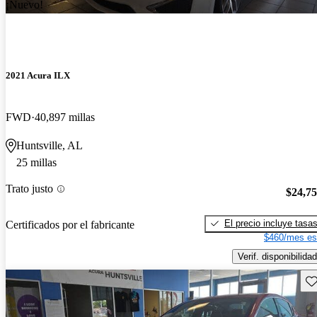
¡Nuevo!
2021 Acura ILX
FWD
40,897 millas
Huntsville, AL
25 millas
Trato justo
$24,7
El precio incluye tasa
Certificados por el fabricante
$460/mes es
Verif. disponibilidad
Gu