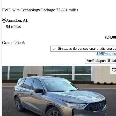
FWD with Technology Package
73,881 millas
Anniston, AL
94 millas
$24,9
Gran oferta
Sin tasas de concesionario adicionale
$465/mes es
Verif. disponibilidad
Gu