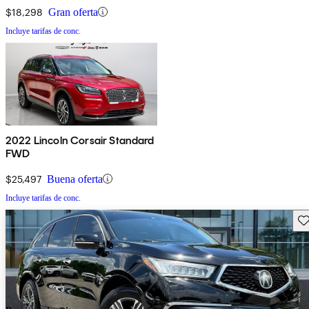
$18,298
Gran oferta
Incluye tarifas de conc.
2022 Lincoln Corsair Standard
FWD
$25,497
Buena oferta
Incluye tarifas de conc.
Gu