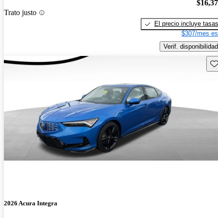
$16,3
Trato justo
El precio incluye tasa
$307/mes es
Verif. disponibilidad
Gu
2026 Acura Integra