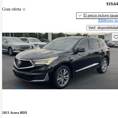
$19,6
Gran oferta
El precio incluye tasa
$368/mes es
Verif. disponibilidad
Gu
2021 Acura RDX