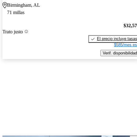
Birmingham, AL
71 millas
$32,5
Trato justo
El precio incluye tasa
$585/mes es
Verif. disponibilidad