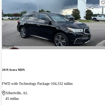
Gu
¡Nuevo!
2019 Acura MDX
FWD with Technology Package
104,332 millas
Albertville, AL
45 millas