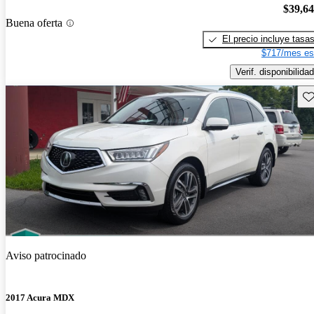
$39,6
Buena oferta
El precio incluye tasa
$717/mes es
Verif. disponibilidad
Gu
Aviso patrocinado
2017 Acura MDX