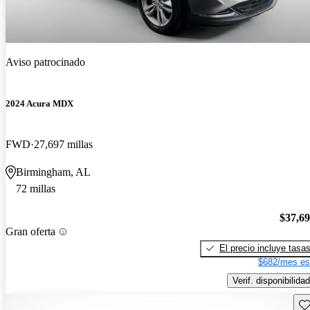
Aviso patrocinado
2024 Acura MDX
FWD
27,697 millas
Birmingham, AL
72 millas
$37,6
Gran oferta
El precio incluye tasa
$682/mes es
Verif. disponibilidad
Gu