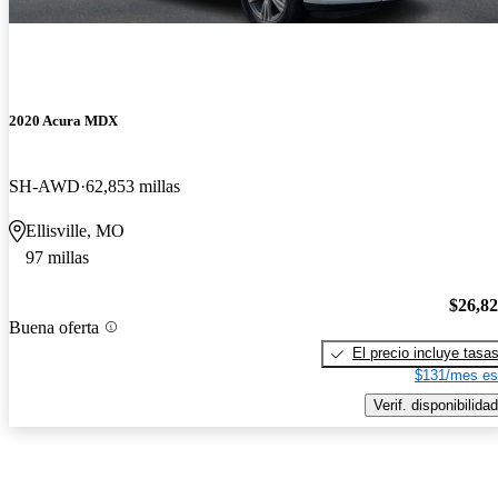
2020 Acura MDX
SH-AWD
62,853 millas
Ellisville, MO
97 millas
$26,8
Buena oferta
El precio incluye tasa
$131/mes es
Verif. disponibilidad