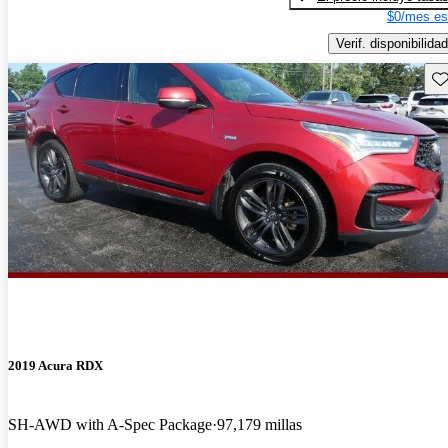
$0/mes es
Verif. disponibilidad
Gu
2019 Acura RDX
SH-AWD with A-Spec Package
97,179 millas