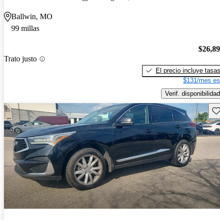
Ballwin, MO
99 millas
$26,8
Trato justo
El precio incluye tasa
$131/mes es
Verif. disponibilidad
Gu