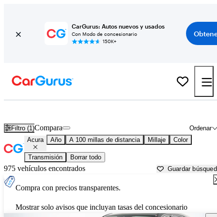
CarGurus: Autos nuevos y usados
Obtene
Con Modo de concesionario
150K+
Autos Acura usados en venta cerca de
Columbia, MO
Compara
Filtro (1)
Ordenar
Acura
Año
A 100 millas de distancia
Millaje
Color
Transmisión
Borrar todo
975 vehículos encontrados
Guardar búsque
Compra con precios transparentes.
Mostrar solo avisos que incluyan tasas del concesionario