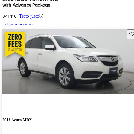
with Advance Package
$41,118
Trato justo
Incluye tarifas de conc.
Gu
2016 Acura MDX