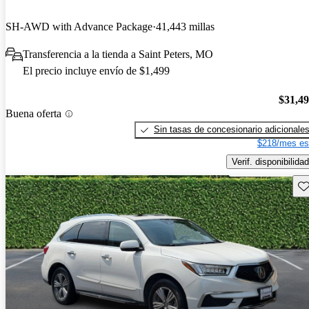
SH-AWD with Advance Package
41,443 millas
Transferencia a la tienda a Saint Peters, MO
El precio incluye envío de $1,499
$31,4
Buena oferta
Sin tasas de concesionario adicionale
$218/mes es
Verif. disponibilidad
Gu