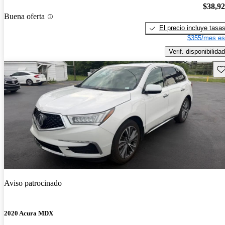
$38,9
Buena oferta
El precio incluye tasa
$355/mes es
Verif. disponibilidad
Gu
Aviso patrocinado
2020 Acura MDX