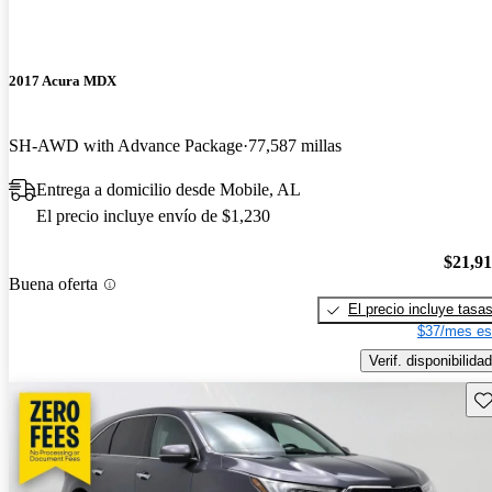
2017 Acura MDX
SH-AWD with Advance Package
77,587 millas
Entrega a domicilio desde Mobile, AL
El precio incluye envío de $1,230
$21,9
Buena oferta
El precio incluye tasa
$37/mes es
Verif. disponibilidad
Gu