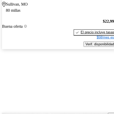
Sullivan, MO
80 millas
$22,9
Buena oferta
El precio incluye tasa
$58/mes es
Verif. disponibilidad