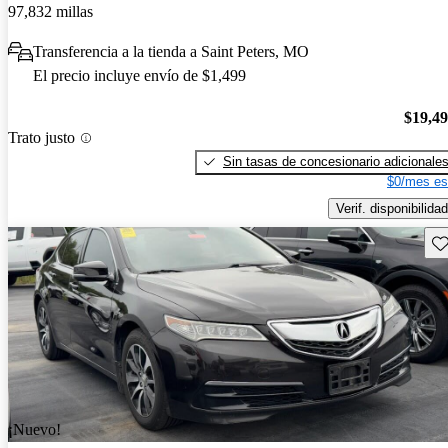
97,832 millas
Transferencia a la tienda a Saint Peters, MO
El precio incluye envío de $1,499
$19,4
Trato justo
Sin tasas de concesionario adicionale
$0/mes es
Verif. disponibilidad
Gu
¡Nuevo!