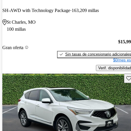
SH-AWD with Technology Package
163,209 millas
St Charles, MO
100 millas
$15,9
Gran oferta
Sin tasas de concesionario adicionale
$0/mes es
Verif. disponibilidad
Gu