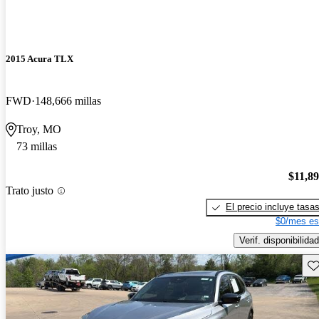
2015 Acura TLX
FWD
148,666 millas
Troy, MO
73 millas
$11,8
Trato justo
El precio incluye tasa
$0/mes es
Verif. disponibilidad
Gu