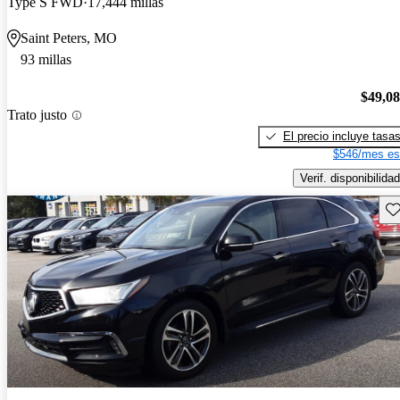
Type S FWD
17,444 millas
Saint Peters, MO
93 millas
$49,0
Trato justo
El precio incluye tasa
$546/mes es
Verif. disponibilidad
Gu