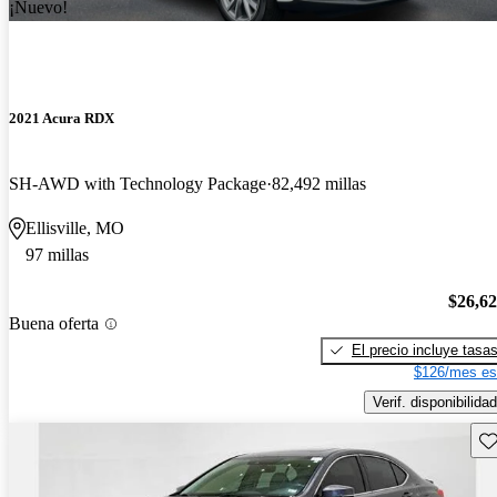
¡Nuevo!
2021 Acura RDX
SH-AWD with Technology Package
82,492 millas
Ellisville, MO
97 millas
$26,6
Buena oferta
El precio incluye tasa
$126/mes es
Verif. disponibilidad
Gu