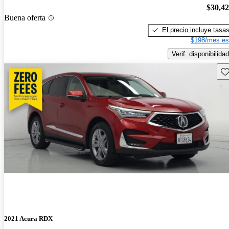
$30,4
Buena oferta
El precio incluye tasa
$198/mes es
Verif. disponibilidad
Gu
2021 Acura RDX