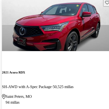
Gu
2021 Acura RDX
SH-AWD with A-Spec Package
50,525 millas
Saint Peters, MO
94 millas