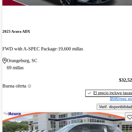
2025 Acura ADX
FWD with A-SPEC Package
19,600 millas
Orangeburg, SC
69 millas
$32,5
Buena oferta
El precio incluye tasa
$595/mes es
Verif. disponibilidad
Gu