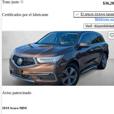
Trato justo
$36,2
El precio incluye tasa
Certificados por el fabricante
$664/mes es
Verif. disponibilidad
Gu
Aviso patrocinado
2019 Acura MDX