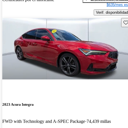
$635/mes es
Verif. disponibilidad
Gu
2023 Acura Integra
FWD with Technology and A-SPEC Package
74,439 millas