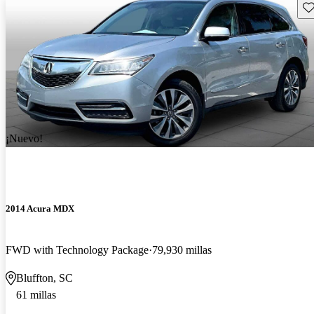
Gu
¡Nuevo!
2014 Acura MDX
FWD with Technology Package
79,930 millas
Bluffton, SC
61 millas