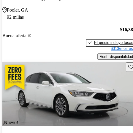
Pooler, GA
92 millas
$16,3
Buena oferta
El precio incluye tasa
$313/mes es
Verif. disponibilidad
Gu
¡Nuevo!