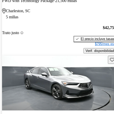
FWD with Technology Package
21,500 millas
Charleston, SC
5 millas
$42,7
Trato justo
El precio incluye tasa
$795/mes es
Verif. disponibilidad
Gu