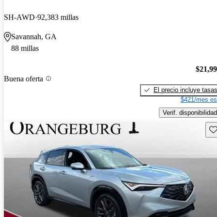
SH-AWD
92,383 millas
Savannah, GA
88 millas
$21,9
Buena oferta
El precio incluye tasa
$421/mes es
Verif. disponibilidad
Gu