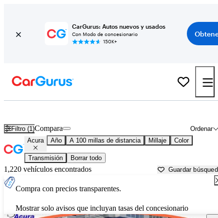
CarGurus: Autos nuevos y usados
Obtene
Con Modo de concesionario
150K+
Autos Acura usados en venta cerca de Charleston, SC
Compara
Filtro (1)
Ordenar
Acura
Año
A 100 millas de distancia
Millaje
Color
Transmisión
Borrar todo
1,220 vehículos encontrados
Guardar búsque
Compra con precios transparentes.
Mostrar solo avisos que incluyan tasas del concesionario