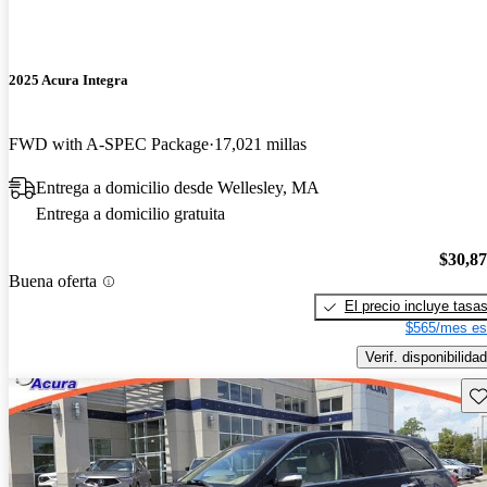
2025 Acura Integra
FWD with A-SPEC Package
17,021 millas
Entrega a domicilio desde Wellesley, MA
Entrega a domicilio gratuita
$30,8
Buena oferta
El precio incluye tasa
$565/mes es
Verif. disponibilidad
Gu