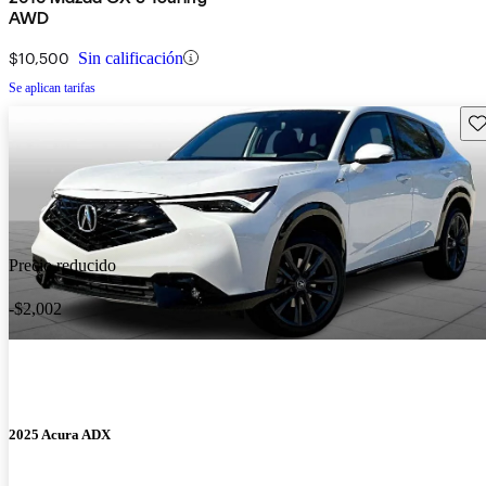
AWD
$10,500
Sin calificación
Se aplican tarifas
Gu
Precio reducido
-$2,002
2025 Acura ADX