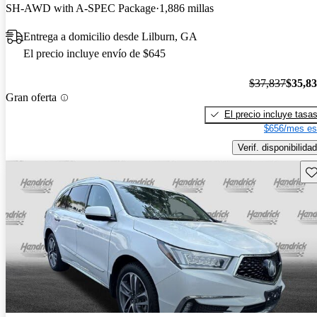
SH-AWD with A-SPEC Package
1,886 millas
Entrega a domicilio desde Lilburn, GA
El precio incluye envío de $645
$37,837
$35,8
Gran oferta
El precio incluye tasa
$656/mes es
Verif. disponibilidad
Gu