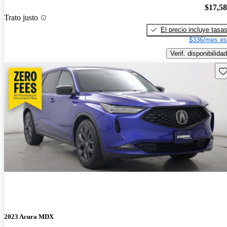
$17,5
Trato justo
El precio incluye tasa
$336/mes es
Verif. disponibilidad
Gu
2023 Acura MDX