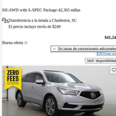
SH-AWD with A-SPEC Package
42,365 millas
Transferencia a la tienda a Charleston, SC
El precio incluye envío de $249
$41,2
Buena oferta
Sin tasas de concesionario adicionale
$767/mes es
Verif. disponibilidad
Gu