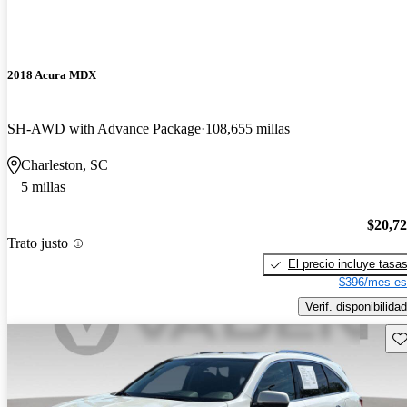
2018 Acura MDX
SH-AWD with Advance Package
108,655 millas
Charleston, SC
5 millas
$20,7
Trato justo
El precio incluye tasa
$396/mes es
Verif. disponibilidad
Gu