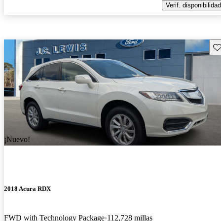
Verif. disponibilidad
Gu
¡Nuevo!
2018 Acura RDX
FWD with Technology Package
112,728 millas