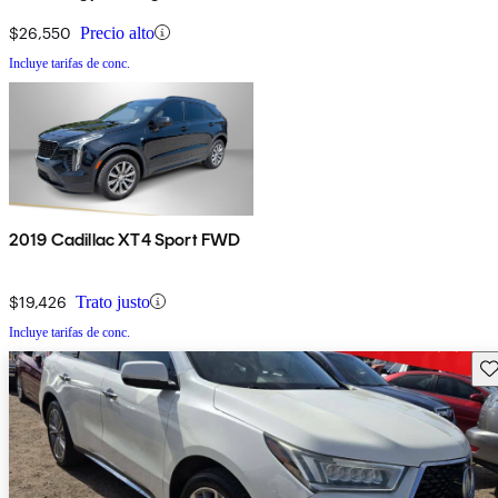
$26,550
Precio alto
Incluye tarifas de conc.
2019 Cadillac XT4 Sport FWD
$19,426
Trato justo
Incluye tarifas de conc.
Gu