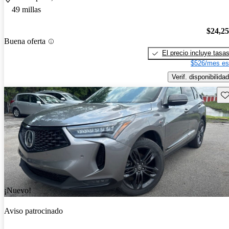
49 millas
$24,2
Buena oferta
El precio incluye tasa
$526/mes es
Verif. disponibilidad
Gu
¡Nuevo!
Aviso patrocinado