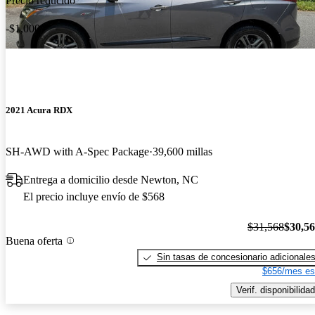
Precio reducido
-$1,000
2021 Acura RDX
SH-AWD with A-Spec Package
39,600 millas
Entrega a domicilio desde Newton, NC
El precio incluye envío de $568
$31,568
$30,5
Buena oferta
Sin tasas de concesionario adicionale
$656/mes es
Verif. disponibilidad