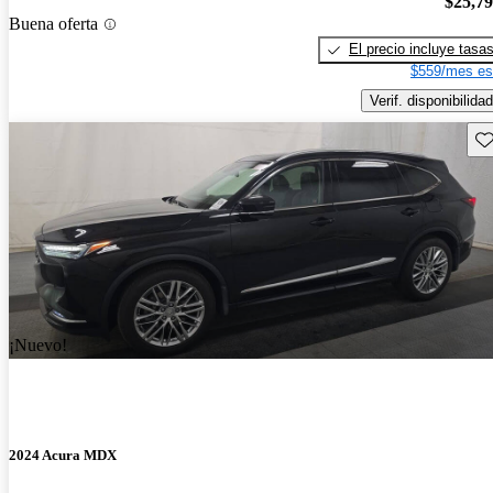
$25,7
Buena oferta
El precio incluye tasa
$559/mes es
Verif. disponibilidad
Gu
¡Nuevo!
2024 Acura MDX