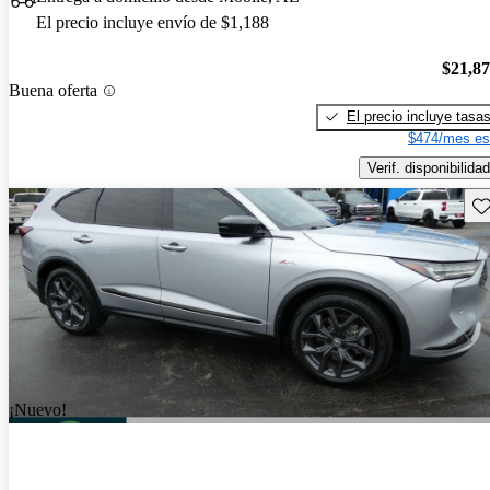
El precio incluye envío de $1,188
$21,8
Buena oferta
El precio incluye tasa
$474/mes es
Verif. disponibilidad
Gu
¡Nuevo!