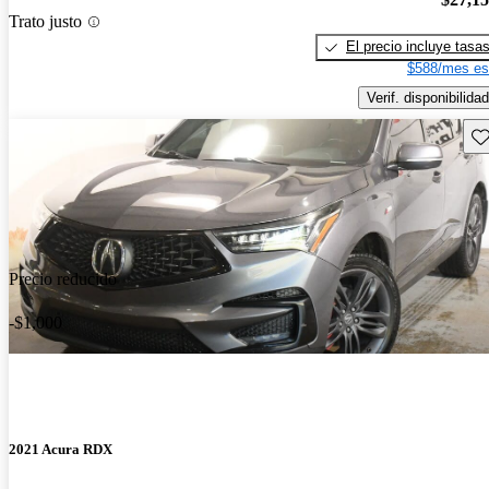
Trato justo
El precio incluye tasa
$588/mes es
Verif. disponibilidad
Gu
Precio reducido
-$1,000
2021 Acura RDX