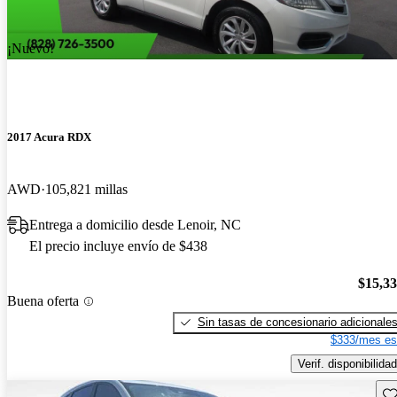
¡Nuevo!
2017 Acura RDX
AWD
105,821 millas
Entrega a domicilio desde Lenoir, NC
El precio incluye envío de $438
$15,3
Buena oferta
Sin tasas de concesionario adicionale
$333/mes es
Verif. disponibilidad
Gu