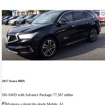
Gu
2017 Acura MDX
SH-AWD with Advance Package
77,587 millas
Entrega a domicilio desde Mobile, AL