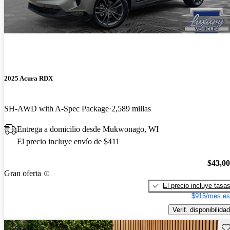
2025 Acura RDX
SH-AWD with A-Spec Package
2,589 millas
Entrega a domicilio desde Mukwonago, WI
El precio incluye envío de $411
$43,0
Gran oferta
El precio incluye tasa
$915/mes es
Verif. disponibilidad
Gu