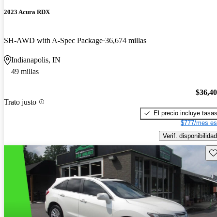
2023 Acura RDX
SH-AWD with A-Spec Package
36,674 millas
Indianapolis, IN
49 millas
$36,4
Trato justo
El precio incluye tasa
$777/mes es
Verif. disponibilidad
Gu