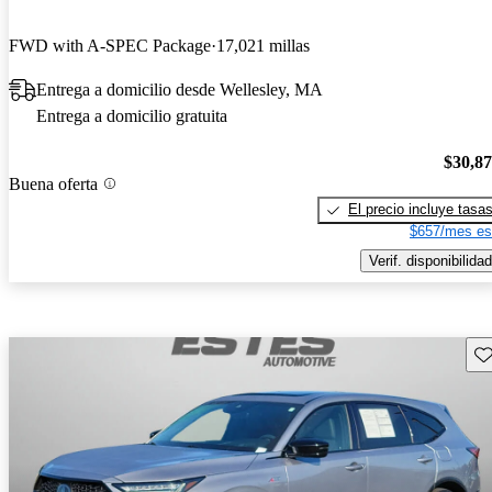
FWD with A-SPEC Package
17,021 millas
Entrega a domicilio desde Wellesley, MA
Entrega a domicilio gratuita
$30,8
Buena oferta
El precio incluye tasa
$657/mes es
Verif. disponibilidad
Gu