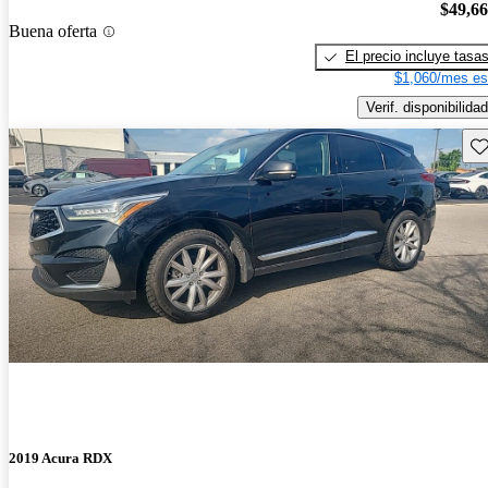
$49,6
Buena oferta
El precio incluye tasa
$1,060/mes es
Verif. disponibilidad
Gu
2019 Acura RDX