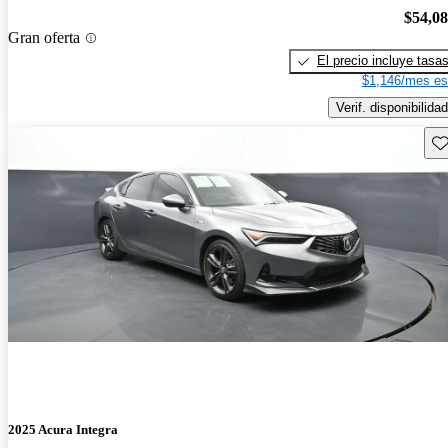
$54,0
Gran oferta
El precio incluye tasa
$1,146/mes es
Verif. disponibilidad
Gu
2025 Acura Integra