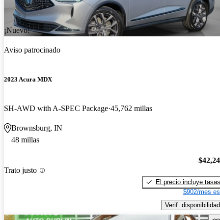
¡Nuevo!
Aviso patrocinado
2023 Acura MDX
SH-AWD with A-SPEC Package
45,762 millas
Brownsburg, IN
48 millas
$42,2
Trato justo
El precio incluye tasa
$902/mes es
Verif. disponibilidad