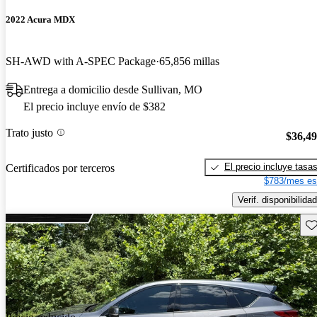
2022 Acura MDX
SH-AWD with A-SPEC Package
65,856 millas
Entrega a domicilio desde Sullivan, MO
El precio incluye envío de $382
Trato justo
$36,4
El precio incluye tasa
Certificados por terceros
$783/mes es
Verif. disponibilidad
Gu