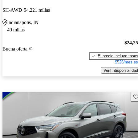
SH-AWD
54,221 millas
Indianapolis, IN
49 millas
$24,2
Buena oferta
El precio incluye tasa
$526/mes es
Verif. disponibilidad
Gu