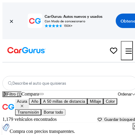
CarGurus: Autos nuevos y usados
Obtene
Con Modo de concesionario
150K+
Autos Acura usados en venta cerca de
Bloomington, IN
Describe el auto que quisieras
Compara
Filtro (1)
Ordenar
Acura
Año
A 50 millas de distancia
Millaje
Color
Transmisión
Borrar todo
1,179 vehículos encontrados
Guardar búsque
Compra con precios transparentes.