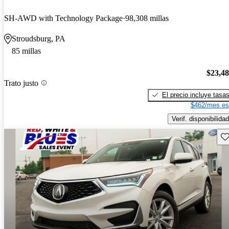
SH-AWD with Technology Package
98,308 millas
Stroudsburg, PA
85 millas
$23,4
Trato justo
El precio incluye tasa
$462/mes es
Verif. disponibilidad
Gu