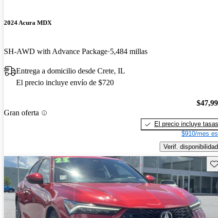
2024 Acura MDX
SH-AWD with Advance Package
5,484 millas
Entrega a domicilio desde Crete, IL
El precio incluye envío de $720
$47,9
Gran oferta
El precio incluye tasa
$910/mes es
Verif. disponibilidad
Gu