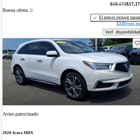
$18,173
$17,1
Buena oferta
El precio incluye tasa
$338/mes es
Verif. disponibilidad
Gu
Aviso patrocinado
2020 Acura MDX