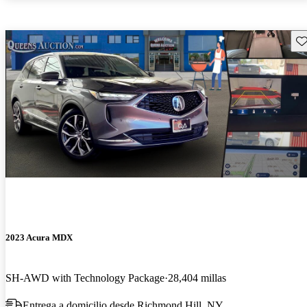
Gu
2023 Acura MDX
SH-AWD with Technology Package
28,404 millas
Entrega a domicilio desde Richmond Hill, NY