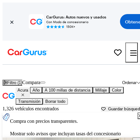
CarGurus: Autos nuevos y usados
Obtene
Con Modo de concesionario
150K+
Autos Acura usados en venta cerca de
Binghamton, NY
Compara
Filtro (1)
Ordenar
Acura
Año
A 100 millas de distancia
Millaje
Color
Transmisión
Borrar todo
1,326 vehículos encontrados
Guardar búsque
Compra con precios transparentes.
Mostrar solo avisos que incluyan tasas del concesionario