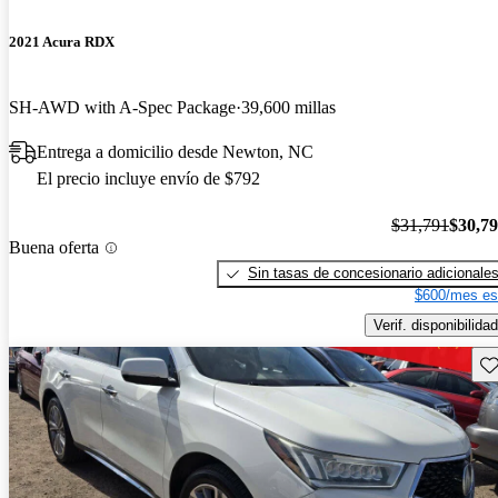
2021 Acura RDX
SH-AWD with A-Spec Package
39,600 millas
Entrega a domicilio desde Newton, NC
El precio incluye envío de $792
$31,791
$30,7
Buena oferta
Sin tasas de concesionario adicionale
$600/mes es
Verif. disponibilidad
Gu