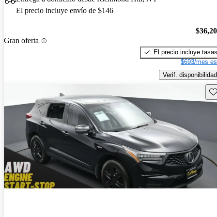
El precio incluye envío de $146
$36,2
Gran oferta
El precio incluye tasa
$693/mes es
Verif. disponibilidad
Gu