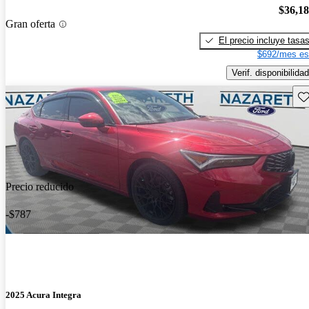
$36,1
Gran oferta
El precio incluye tasa
$692/mes es
Verif. disponibilidad
Gu
Precio reducido
-$787
2025 Acura Integra