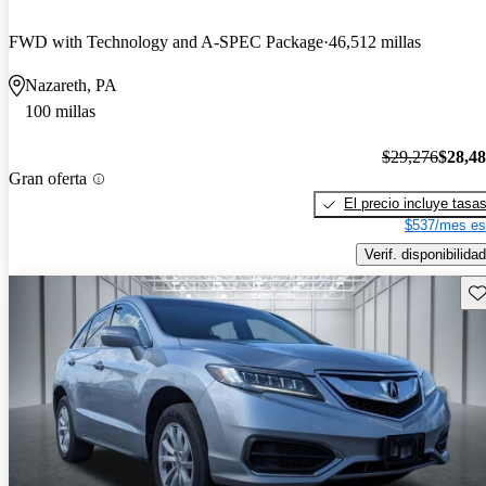
FWD with Technology and A-SPEC Package
46,512 millas
Nazareth, PA
100 millas
$29,276
$28,4
Gran oferta
El precio incluye tasa
$537/mes es
Verif. disponibilidad
Gu