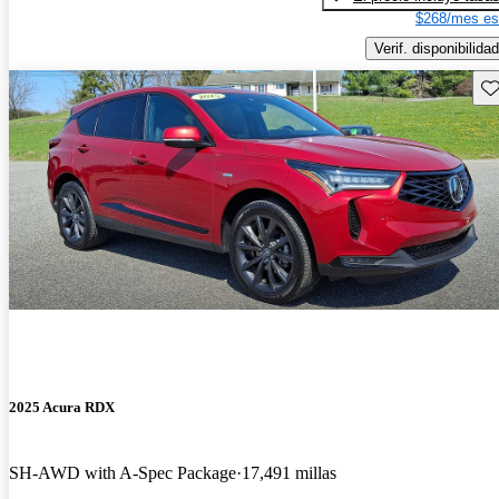
$268/mes es
Verif. disponibilidad
Gu
2025 Acura RDX
SH-AWD with A-Spec Package
17,491 millas