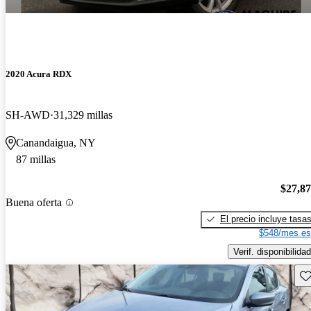
2020 Acura RDX
SH-AWD
31,329 millas
Canandaigua, NY
87 millas
$27,8
Buena oferta
El precio incluye tasa
$548/mes es
Verif. disponibilidad
Gu