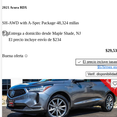
2021 Acura RDX
SH-AWD with A-Spec Package
48,324 millas
Entrega a domicilio desde Maple Shade, NJ
El precio incluye envío de $234
$29,5
Buena oferta
El precio incluye tasa
$576/mes es
Verif. disponibilidad
Gu