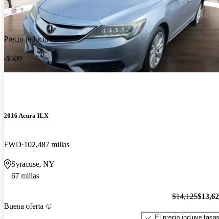
Precio reducido
-$500
2016 Acura ILX
FWD
102,487 millas
Syracuse, NY
67 millas
$14,125
$13,6
Buena oferta
El precio incluye tasa