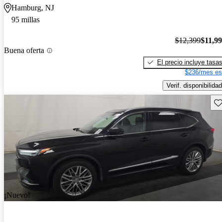
Hamburg, NJ
95 millas
$12,399
$11,9
Buena oferta
El precio incluye tasa
$236/mes es
Verif. disponibilidad
Gu
¡Nuevo!