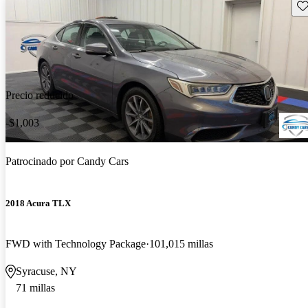
Gu
Precio reducido
-$1,003
Patrocinado por
Candy Cars
2018 Acura TLX
FWD with Technology Package
101,015 millas
Syracuse, NY
71 millas