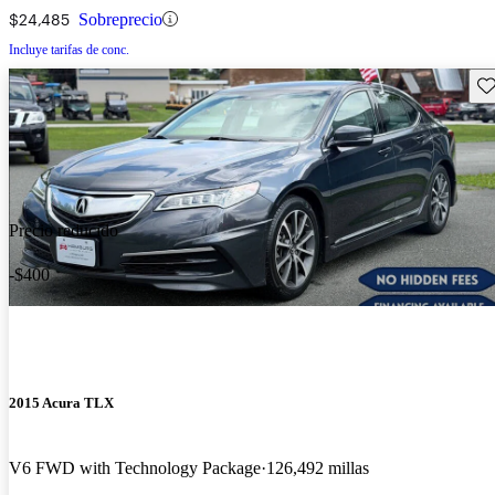
$24,485
Sobreprecio
Incluye tarifas de conc.
Gu
Precio reducido
-$400
2015 Acura TLX
V6 FWD with Technology Package
126,492 millas