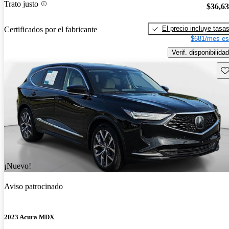
Trato justo
$36,6
El precio incluye tasa
Certificados por el fabricante
$681/mes es
Verif. disponibilidad
Gu
¡Nuevo!
Aviso patrocinado
2023 Acura MDX