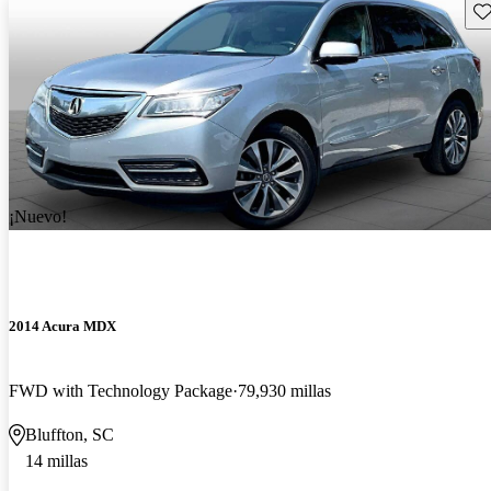
Gu
¡Nuevo!
2014 Acura MDX
FWD with Technology Package
79,930 millas
Bluffton, SC
14 millas