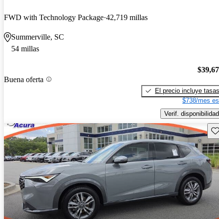
FWD with Technology Package
42,719 millas
Summerville, SC
54 millas
$39,6
Buena oferta
El precio incluye tasa
$738/mes es
Verif. disponibilidad
Gu