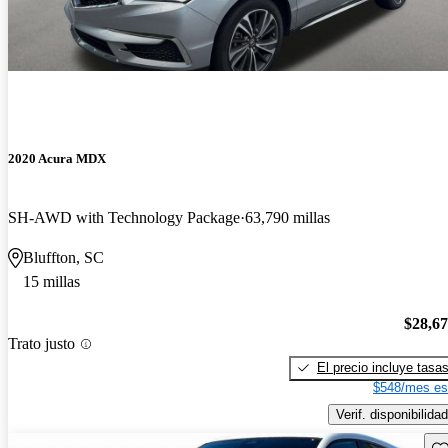
2020 Acura MDX
SH-AWD with Technology Package
63,790 millas
Bluffton, SC
15 millas
$28,6
Trato justo
El precio incluye tasa
$548/mes es
Verif. disponibilidad
Gu