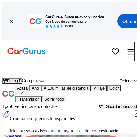
CarGurus: Autos nuevos y usados
Obtene
Con Modo de concesionario
150K+
Autos Acura usados en venta cerca de
Beaufort, SC
Compara
Filtro (1)
Ordenar
Acura
Año
A 100 millas de distancia
Millaje
Color
Transmisión
Borrar todo
1,250 vehículos encontrados
Guardar búsque
Compra con precios transparentes.
Mostrar solo avisos que incluyan tasas del concesionario