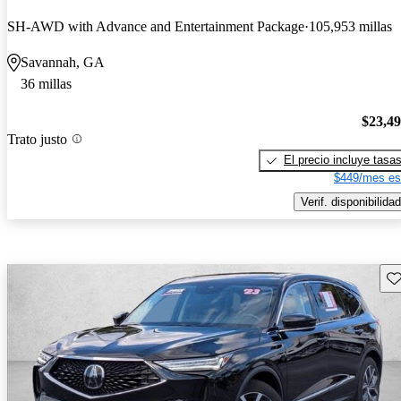
SH-AWD with Advance and Entertainment Package
105,953 millas
Savannah, GA
36 millas
$23,4
Trato justo
El precio incluye tasa
$449/mes es
Verif. disponibilidad
Gu