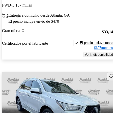
FWD
3,157 millas
Entrega a domicilio desde Atlanta, GA
El precio incluye envío de $470
Gran oferta
$33,1
El precio incluye tasa
Certificados por el fabricante
$607/mes es
Verif. disponibilidad
Gu