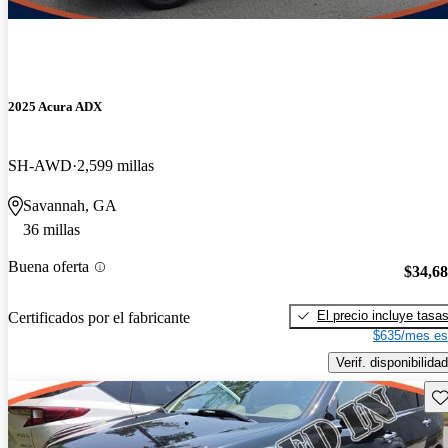
2025 Acura ADX
SH-AWD
2,599 millas
Savannah, GA
36 millas
Buena oferta
$34,6
El precio incluye tasa
Certificados por el fabricante
$635/mes es
Verif. disponibilidad
Gu