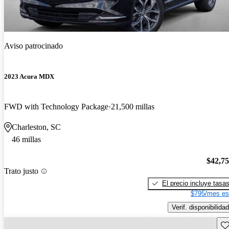
Aviso patrocinado
2023 Acura MDX
FWD with Technology Package
21,500 millas
Charleston, SC
46 millas
$42,7
Trato justo
El precio incluye tasa
$795/mes es
Verif. disponibilidad
Gu