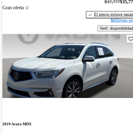
$37,777
$35,7
Gran oferta
El precio incluye tasa
$655/mes es
Verif. disponibilidad
Gu
2019 Acura MDX