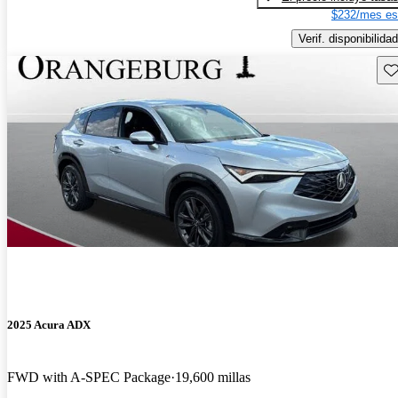
$232/mes es
Verif. disponibilidad
Gu
2025 Acura ADX
FWD with A-SPEC Package
19,600 millas