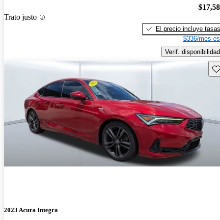
$17,5
Trato justo
El precio incluye tasa
$336/mes es
Verif. disponibilidad
Gu
2023 Acura Integra