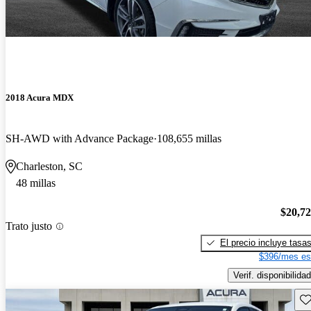
2018 Acura MDX
SH-AWD with Advance Package
108,655 millas
Charleston, SC
48 millas
$20,7
Trato justo
El precio incluye tasa
$396/mes es
Verif. disponibilidad
Gu