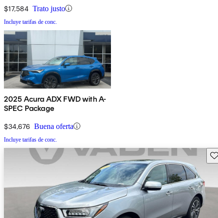
$17,584
Trato justo
Incluye tarifas de conc.
2025 Acura ADX FWD with A-
SPEC Package
$34,676
Buena oferta
Incluye tarifas de conc.
Gu