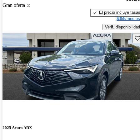
Gran oferta
El precio incluye tasa
$355/mes es
Verif. disponibilidad
Gu
2025 Acura ADX