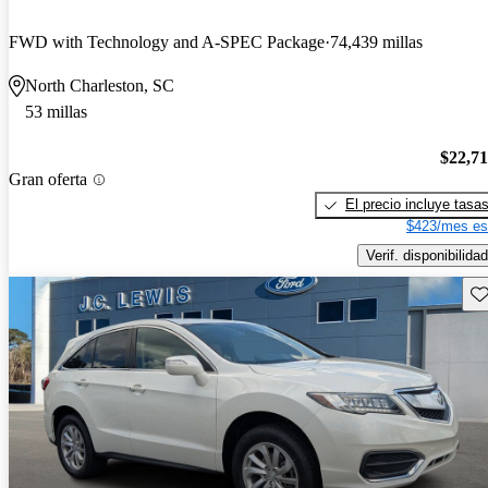
FWD with Technology and A-SPEC Package
74,439 millas
North Charleston, SC
53 millas
$22,7
Gran oferta
El precio incluye tasa
$423/mes es
Verif. disponibilidad
Gu