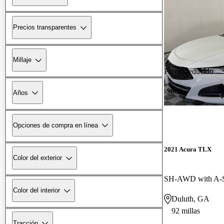
Precios transparentes
Millaje
Precio reducido
-$600
Años
Opciones de compra en línea
2021 Acura TLX
Color del exterior
SH-AWD with A-S
Color del interior
Duluth, GA
92 millas
Tracción