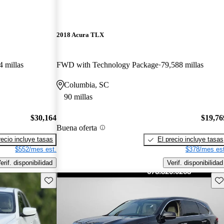
2018 Acura TLX
4 millas
FWD with Technology Package
79,588 millas
Columbia, SC
90 millas
$30,164
$19,76
Buena oferta
recio incluye tasas
El precio incluye tasas
$552/mes est.
$378/mes est
erif. disponibilidad
Verif. disponibilidad
Guarda este Aviso
Gu