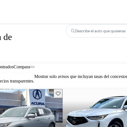
Describe el auto que quisieras
a de
ontrados
Compara
Mostrar solo avisos que incluyan tasas del concesio
cios transparentes.
Guarda este Aviso