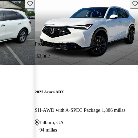
Guarda este Aviso
Gu
Precio reducido
-$2,002
2025 Acura ADX
SH-AWD with A-SPEC Package
1,886 millas
Lilburn, GA
94 millas