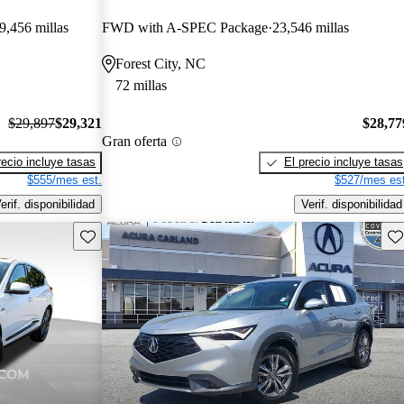
9,456 millas
FWD with A-SPEC Package
23,546 millas
Forest City, NC
72 millas
$29,897
$29,321
$28,77
Gran oferta
recio incluye tasas
El precio incluye tasas
$555/mes est.
$527/mes est
erif. disponibilidad
Verif. disponibilidad
Guarda este Aviso
Gu