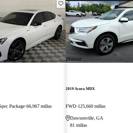
Guarda este Aviso
¡Nuevo!
2019 Acura MDX
pec Package
66,967 millas
FWD
125,660 millas
Dawsonville, GA
81 millas