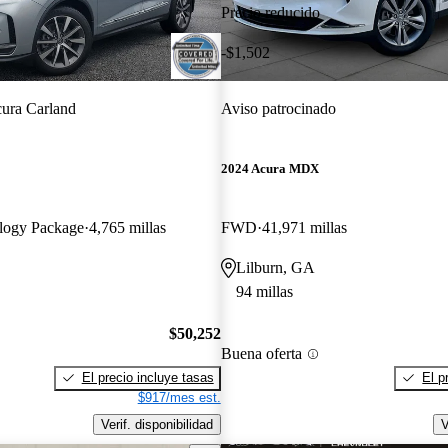
Precio reducido
-$1,502
ura Carland
Aviso patrocinado
2024 Acura MDX
logy Package
4,765 millas
FWD
41,971 millas
Lilburn, GA
94 millas
$50,252
Buena oferta
El precio incluye tasas
El p
$917/mes est.
Verif. disponibilidad
V