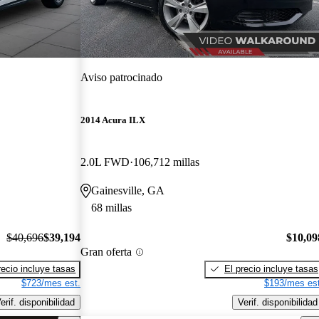
Aviso patrocinado
2014 Acura ILX
2.0L FWD
106,712 millas
Gainesville, GA
68 millas
$40,696
$39,194
$10,09
Gran oferta
recio incluye tasas
El precio incluye tasas
$723/mes est.
$193/mes est
erif. disponibilidad
Verif. disponibilidad