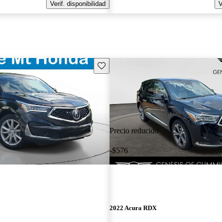
Verif. disponibilidad
V
Guarda este Aviso
Precio reducido
-$576
2022 Acura RDX