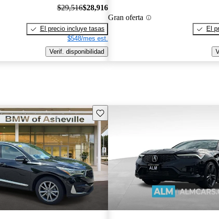
$29,516
$28,916
Gran oferta
El precio incluye tasas
El p
$548/mes est.
Verif. disponibilidad
V
Guarda este Aviso