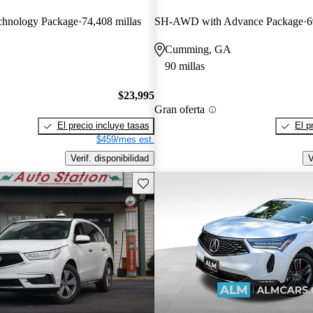
hnology Package
74,408 millas
SH-AWD with Advance Package
6
Cumming, GA
90 millas
$23,995
Gran oferta
El precio incluye tasas
El p
$459/mes est.
Verif. disponibilidad
V
Guarda este Aviso