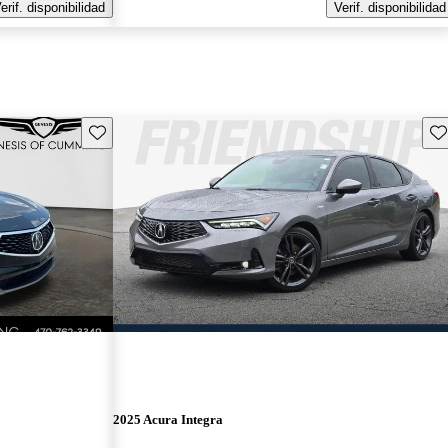
erif. disponibilidad
Verif. disponibilidad
Guarda este Aviso
Gu
2025 Acura Integra