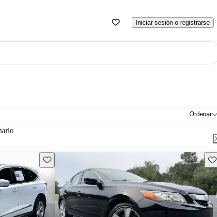
Iniciar sesión o registrarse
Ordenar
nario
Guarda este Aviso
Gu