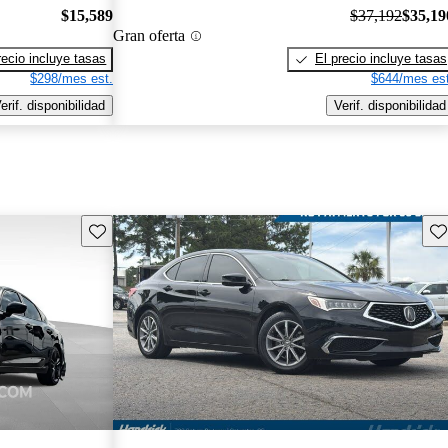
$15,589
$37,192
$35,19
Gran oferta
recio incluye tasas
El precio incluye tasas
$298/mes est.
$644/mes est
erif. disponibilidad
Verif. disponibilidad
Guarda este Aviso
Gu