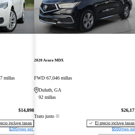
2020 Acura MDX
7 millas
FWD
67,046 millas
Duluth, GA
92 millas
$14,898
$26,17
Trato justo
recio incluye tasas
El precio incluye tasas
$285/mes est.
$500/mes est