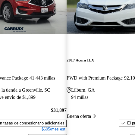
2017 Acura ILX
ance Package
41,443 millas
FWD with Premium Package
92,10
 la tienda a Greenville, SC
Lilburn, GA
uye envío de $1,899
94 millas
$31,897
Buena oferta
n tasas de concesionario adicionales
El p
$605/mes est.