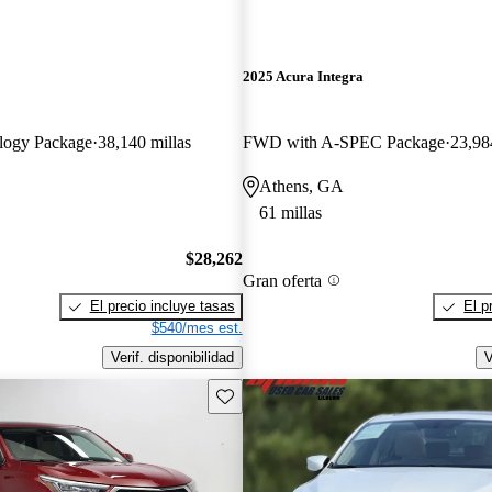
2025 Acura Integra
logy Package
38,140 millas
FWD with A-SPEC Package
23,98
Athens, GA
61 millas
$28,262
Gran oferta
El precio incluye tasas
El p
$540/mes est.
Verif. disponibilidad
V
Guarda este Aviso