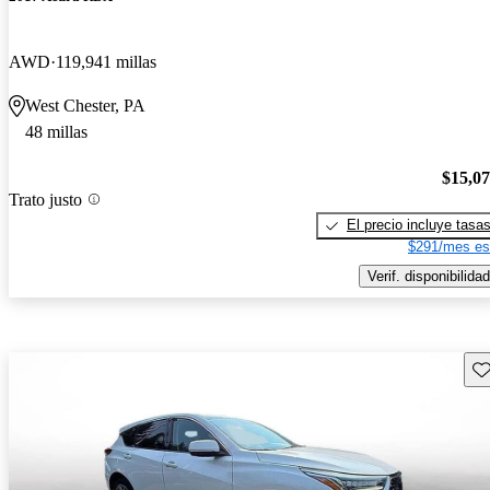
AWD
119,941 millas
West Chester, PA
48 millas
$15,0
Trato justo
El precio incluye tasa
$291/mes es
Verif. disponibilidad
Gu