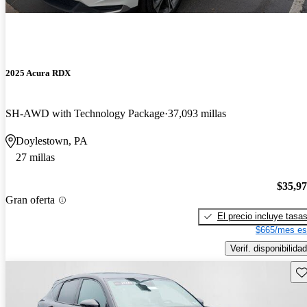
2025 Acura RDX
SH-AWD with Technology Package
37,093 millas
Doylestown, PA
27 millas
$35,9
Gran oferta
El precio incluye tasa
$665/mes es
Verif. disponibilidad
Gu