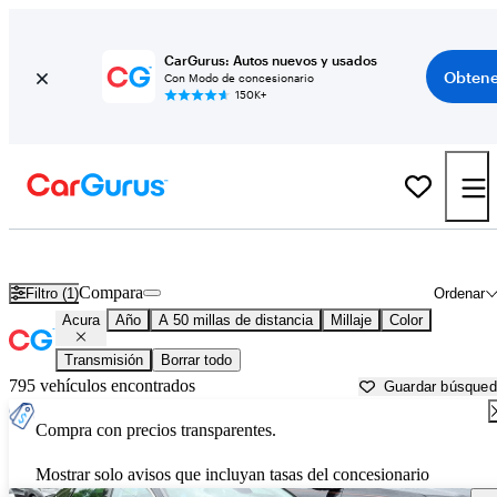
CarGurus: Autos nuevos y usados
Obtene
Con Modo de concesionario
150K+
Autos Acura usados en venta cerca de
Allentown, PA
Compara
Filtro (1)
Ordenar
Acura
Año
A 50 millas de distancia
Millaje
Color
Transmisión
Borrar todo
795 vehículos encontrados
Guardar búsque
Compra con precios transparentes.
Mostrar solo avisos que incluyan tasas del concesionario