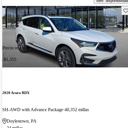
Verif. disponibilidad
Gu
Precio reducido
-$1,355
2020 Acura RDX
SH-AWD with Advance Package
40,352 millas
Doylestown, PA
24 millas