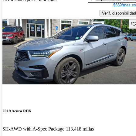
$669/mes es
Verif. disponibilidad
Gu
2019 Acura RDX
SH-AWD with A-Spec Package
113,418 millas