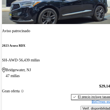
Aviso patrocinado
2023 Acura RDX
SH-AWD
56,439 millas
Bridgewater, NJ
47 millas
$29,1
Gran oferta
El precio incluye tasa
$547/mes es
Verif. disponibilidad