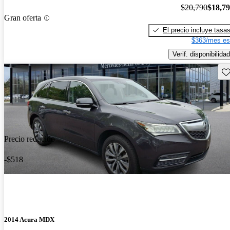
$20,790
$18,7
Gran oferta
El precio incluye tasa
$363/mes es
Verif. disponibilidad
Gu
Precio reducido
-$518
2014 Acura MDX