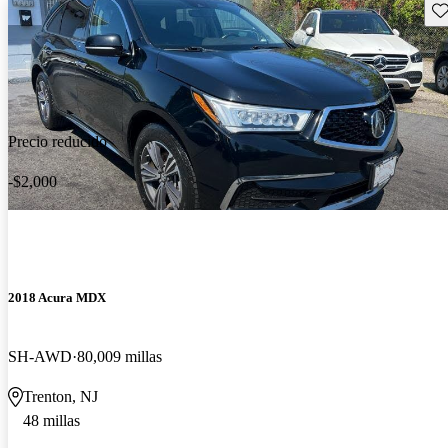
Gu
Precio reducido
-$2,000
2018 Acura MDX
SH-AWD
80,009 millas
Trenton, NJ
48 millas