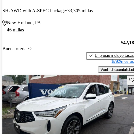
SH-AWD with A-SPEC Package
33,305 millas
New Holland, PA
46 millas
$42,1
Buena oferta
El precio incluye tasa
$792/mes es
Verif. disponibilidad
Gu