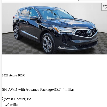
Gu
2023 Acura RDX
SH-AWD with Advance Package
35,744 millas
West Chester, PA
49 millas