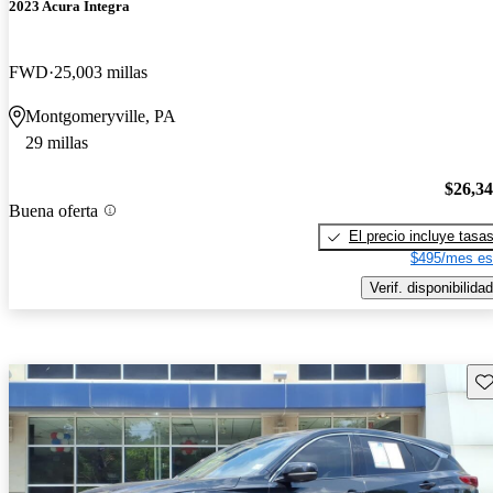
2023 Acura Integra
FWD
25,003 millas
Montgomeryville, PA
29 millas
$26,3
Buena oferta
El precio incluye tasa
$495/mes es
Verif. disponibilidad
Gu