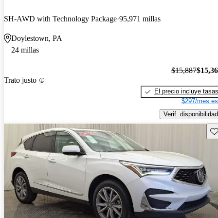
SH-AWD with Technology Package
95,971 millas
Doylestown, PA
24 millas
$15,887
$15,3
Trato justo
El precio incluye tasa
$297/mes es
Verif. disponibilidad
Gu