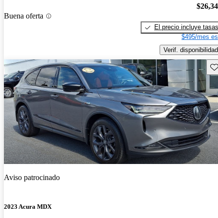
$26,3
Buena oferta
El precio incluye tasa
$495/mes es
Verif. disponibilidad
Gu
Aviso patrocinado
2023 Acura MDX