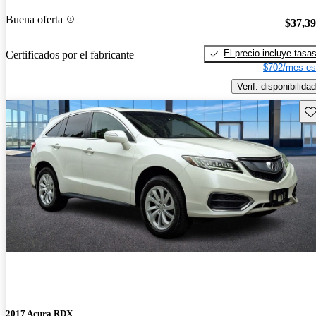
Buena oferta
$37,3
El precio incluye tasa
Certificados por el fabricante
$702/mes es
Verif. disponibilidad
Gu
2017 Acura RDX