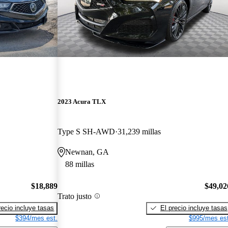
2023 Acura TLX
Type S SH-AWD
31,239 millas
Newnan, GA
88 millas
$18,889
$49,02
Trato justo
recio incluye tasas
El precio incluye tasas
$394/mes est.
$995/mes est