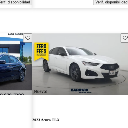
erif. disponibilidad
Verif. disponibilidad
Guarda este Aviso
Gu
¡Nuevo!
2023 Acura TLX