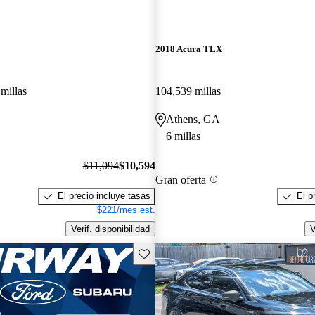
2018 Acura TLX
millas
104,539 millas
Athens, GA
6 millas
$11,094
$10,594
Gran oferta
El precio incluye tasas
El p
$221/mes est.
Verif. disponibilidad
V
Guarda este Aviso