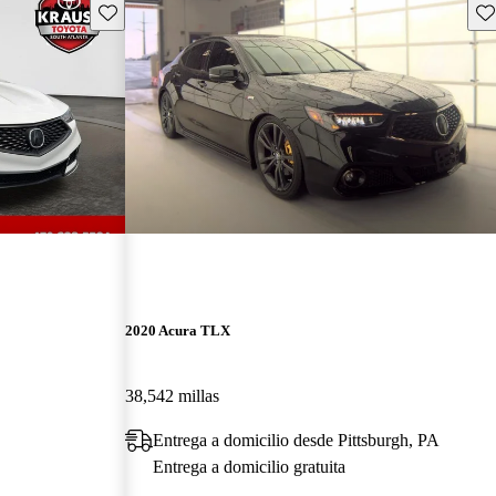
Guarda este Aviso
Gu
2020 Acura TLX
38,542 millas
Entrega a domicilio desde Pittsburgh, PA
Entrega a domicilio gratuita