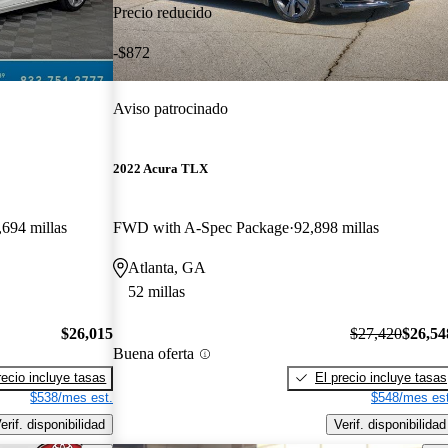
Precio reducido
-$872
Aviso patrocinado
2022 Acura TLX
,694 millas
FWD with A-Spec Package
92,898 millas
Atlanta, GA
52 millas
$26,015
$27,420
$26,54
Buena oferta
recio incluye tasas
El precio incluye tasas
$538/mes est.
$548/mes est
erif. disponibilidad
Verif. disponibilidad