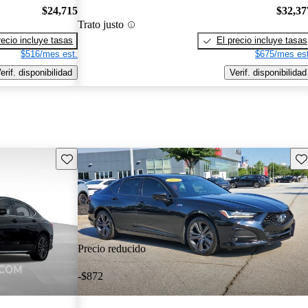
$24,715
$32,37
Trato justo
recio incluye tasas
El precio incluye tasas
$516/mes est.
$675/mes est
erif. disponibilidad
Verif. disponibilidad
Guarda este Aviso
Gu
Precio reducido
-$872