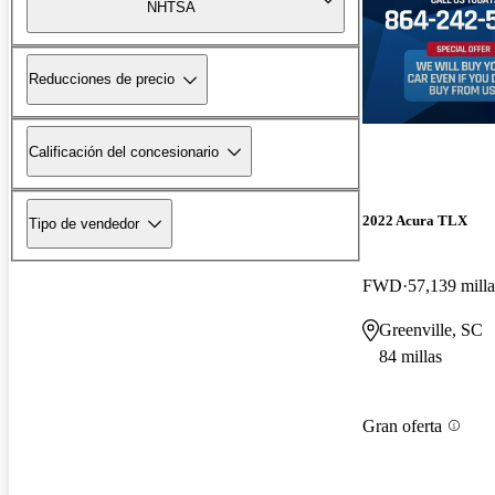
NHTSA
Reducciones de precio
Calificación del concesionario
2022 Acura TLX
Tipo de vendedor
FWD
57,139 milla
Greenville, SC
84 millas
Gran oferta