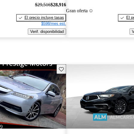
$29,516
$28,916
Gran oferta
El precio incluye tasas
El p
$598/mes est.
Verif. disponibilidad
V
Guarda este Aviso