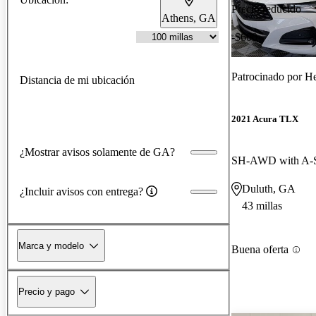
Precio reducido
Athens, GA
-$600
Patrocinado por
He
Distancia de mi ubicación
2021 Acura TLX
¿Mostrar avisos solamente de GA?
SH-AWD with A-S
Duluth, GA
¿Incluir avisos con entrega?
43 millas
Marca y modelo
Buena oferta
Precio y pago