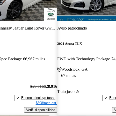
nnessy Jaguar Land Rover Gwinnett
Aviso patrocinado
2021 Acura TLX
pec Package
66,967 millas
FWD with Technology Package
74
Woodstock, GA
67 millas
$29,516
$28,916
Trato justo
El precio incluye tasas
El p
$598/mes est.
Verif. disponibilidad
V