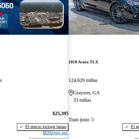
2018 Acura TLX
s
124,629 millas
Grayson, GA
33 millas
$25,395
Trato justo
El precio incluye tasas
El p
$525/mes est.