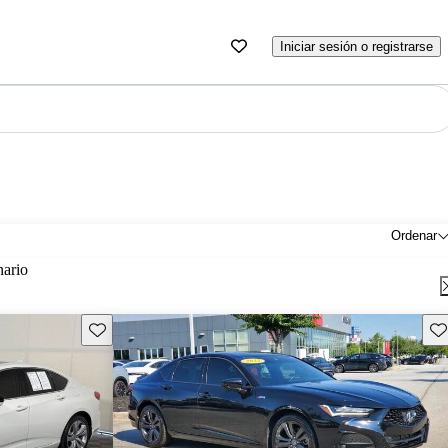
Iniciar sesión o registrarse
Ordenar
nario
Guarda este Aviso
Gu