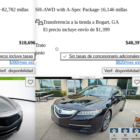
e
82,782 millas
SH-AWD with A-Spec Package
16,146 millas
Transferencia a la tienda a Bogart, GA
El precio incluye envío de $1,399
$18,696
$40,39
Trato
justo
recio incluye tasas
Sin tasas de concesionario adicionales
$390/mes est.
$820/mes est
erif. disponibilidad
Verif. disponibilidad
Guarda este Aviso
Gu