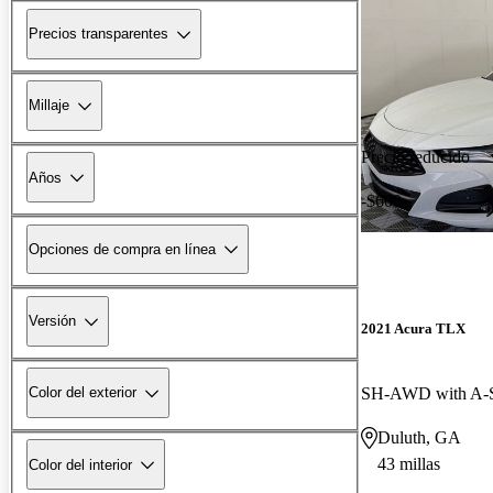
Precios transparentes
Millaje
Precio reducido
Años
-$600
Opciones de compra en línea
Versión
2021 Acura TLX
SH-AWD with A-S
Color del exterior
Duluth, GA
43 millas
Color del interior