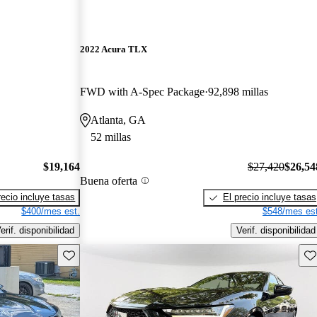
2022 Acura TLX
FWD with A-Spec Package
92,898 millas
Atlanta, GA
52 millas
$19,164
$27,420
$26,54
Buena oferta
recio incluye tasas
El precio incluye tasas
$400/mes est.
$548/mes est
erif. disponibilidad
Verif. disponibilidad
Guarda este Aviso
Gu