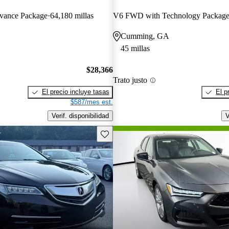
ance Package
64,180 millas
V6 FWD with Technology Packag
Cumming, GA
45 millas
$28,366
Trato justo
El precio incluye tasas
El p
$587/mes est.
Verif. disponibilidad
V
Guarda este Aviso