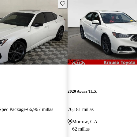
Guarda este Aviso
¡Nuevo!
2020 Acura TLX
pec Package
66,967 millas
76,181 millas
Morrow, GA
62 millas