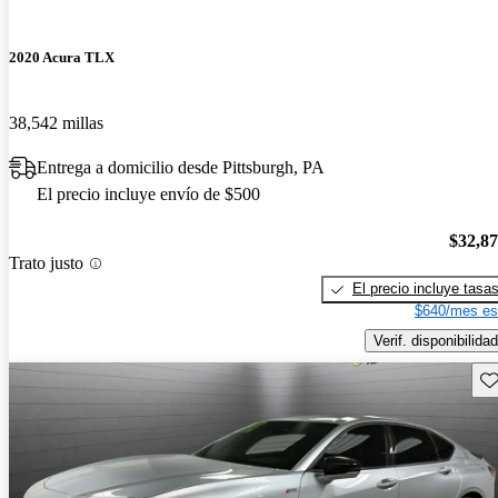
2020 Acura TLX
38,542 millas
Entrega a domicilio desde Pittsburgh, PA
El precio incluye envío de $500
$32,8
Trato justo
El precio incluye tasa
$640/mes es
Verif. disponibilidad
Gu