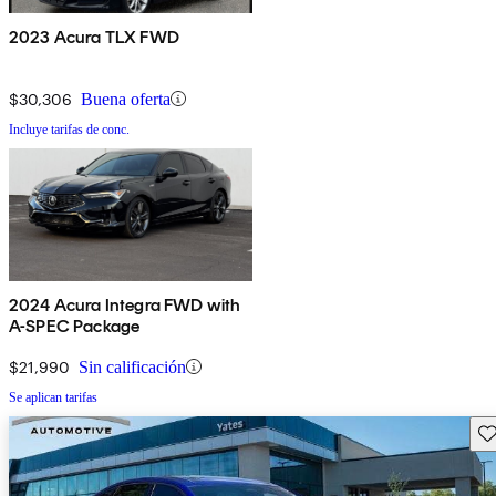
2023 Acura TLX FWD
$30,306
Buena oferta
Incluye tarifas de conc.
2024 Acura Integra FWD with
A-SPEC Package
$21,990
Sin calificación
Se aplican tarifas
Gu