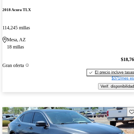
2018 Acura TLX
114,245 millas
Mesa, AZ
18 millas
$18,7
Gran oferta
El precio incluye tasa
$371/mes es
Verif. disponibilidad
Gu