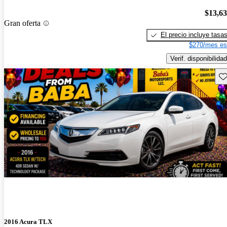
$13,6
Gran oferta
El precio incluye tasa
$270/mes es
Verif. disponibilidad
Gu
2016 Acura TLX