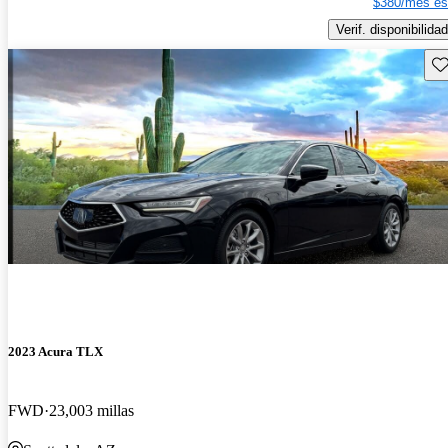
$380/mes es
Verif. disponibilidad
Gu
2023 Acura TLX
FWD
23,003 millas