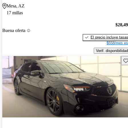
Mesa, AZ
17 millas
$28,4
Buena oferta
El precio incluye tasa
$558/mes es
Verif. disponibilidad
Gu