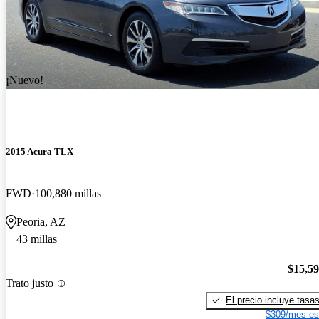
¡Nuevo!
2015 Acura TLX
FWD
100,880 millas
Peoria, AZ
43 millas
$15,5
Trato justo
El precio incluye tasa
$309/mes es