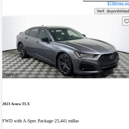
$734/mes es
Verif. disponibilidad
Gu
¡Nuevo!
2023 Acura TLX
FWD with A-Spec Package
25,441 millas