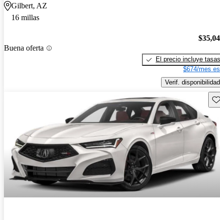
Gilbert, AZ
16 millas
$35,0
Buena oferta
El precio incluye tasa
$674/mes es
Verif. disponibilidad
Gu