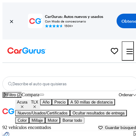
CarGurus: Autos nuevos y usados
Obtene
Con Modo de concesionario
150K+
Acura TLX usados en venta cerca de
Apache Junction, AZ
Describe el auto que quisieras
Compara
Filtro (2)
Ordenar
Acura
TLX
Año
Precio
A 50 millas de distancia
Nuevos/Usados/Certificados
Ocultar resultados de entrega
Color
Millaje
Motor
Borrar todo
92 vehículos encontrados
Guardar búsque