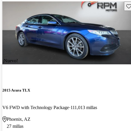
Gu
¡Nuevo!
2015 Acura TLX
V6 FWD with Technology Package
111,013 millas
Phoenix, AZ
27 millas