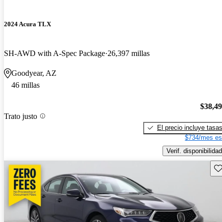
2024 Acura TLX
SH-AWD with A-Spec Package
26,397 millas
Goodyear, AZ
46 millas
$38,4
Trato justo
El precio incluye tasa
$734/mes es
Verif. disponibilidad
Gu