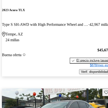
2023 Acura TLX
Type S SH-AWD with High Performance Wheel and Tire Package
42,967 mill
Tempe, AZ
24 millas
$45,6
Buena oferta
El precio incluye tasa
$878/mes es
Verif. disponibilidad
Gu