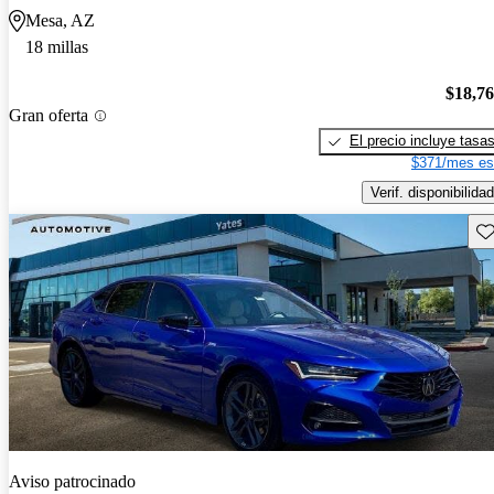
Mesa, AZ
18 millas
$18,7
Gran oferta
El precio incluye tasa
$371/mes es
Verif. disponibilidad
Gu
Aviso patrocinado