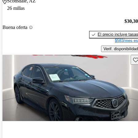
Scottsdale, AZ
26 millas
$30,3
Buena oferta
El precio incluye tasa
$583/mes es
Verif. disponibilidad
Gu