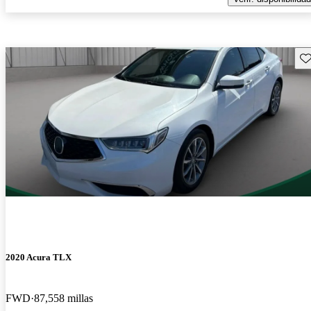
Gu
2020 Acura TLX
FWD
87,558 millas