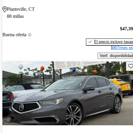
Plantsville, CT
88 millas
$47,3
Buena oferta
El precio incluye tasa
$907/mes es
Verif. disponibilidad
Gu
¡Nuevo!