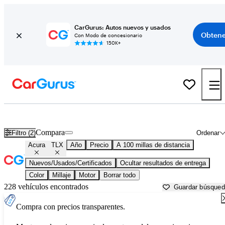
CarGurus: Autos nuevos y usados
Obtene
Con Modo de concesionario
150K+
Acura TLX usados en venta cerca de
Albany, NY
Compara
Filtro (2)
Ordenar
Acura
TLX
Año
Precio
A 100 millas de distancia
Nuevos/Usados/Certificados
Ocultar resultados de entrega
Color
Millaje
Motor
Borrar todo
228 vehículos encontrados
Guardar búsque
Compra con precios transparentes.