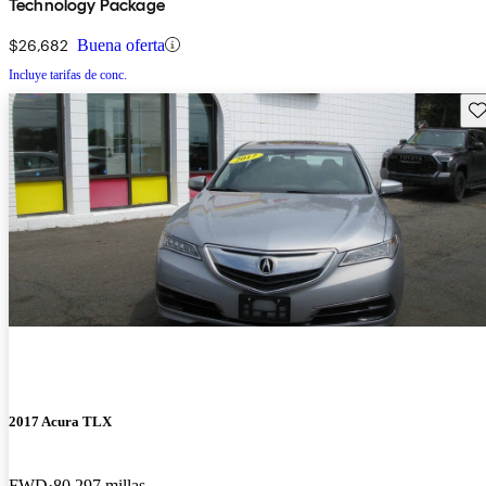
Technology Package
$26,682
Buena oferta
Incluye tarifas de conc.
Gu
2017 Acura TLX
FWD
80,297 millas