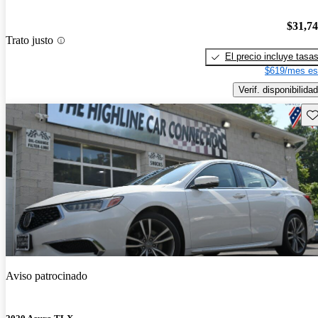
$31,7
Trato justo
El precio incluye tasa
$619/mes es
Verif. disponibilidad
Gu
Aviso patrocinado