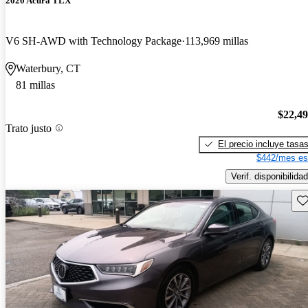
2020 Acura TLX
V6 SH-AWD with Technology Package
113,969 millas
Waterbury, CT
81 millas
$22,4
Trato justo
El precio incluye tasa
$442/mes es
Verif. disponibilidad
Gu