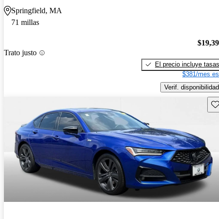
Springfield, MA
71 millas
$19,3
Trato justo
El precio incluye tasa
$381/mes es
Verif. disponibilidad
Gu