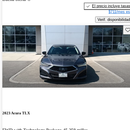
El precio incluye tasa
$711/mes es
Verif. disponibilidad
Gu
2023 Acura TLX