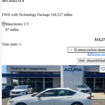
2015 Acura TLX
FWD with Technology Package
118,527 millas
Manchester, CT
87 millas
$14,2
Trato justo
El precio incluye tasa
$281/mes es
Verif. disponibilidad
Gu