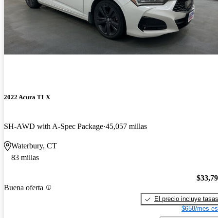
2022 Acura TLX
SH-AWD with A-Spec Package
45,057 millas
Waterbury, CT
83 millas
$33,7
Buena oferta
El precio incluye tasa
$658/mes es