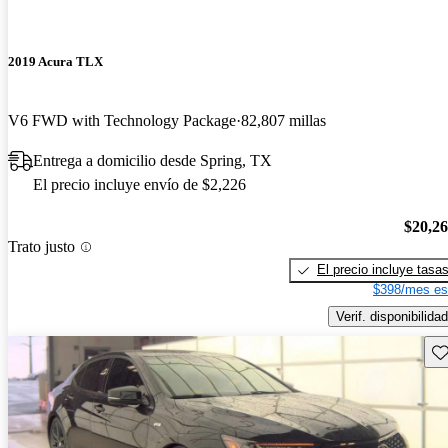
2019 Acura TLX
V6 FWD with Technology Package
82,807 millas
Entrega a domicilio desde Spring, TX
El precio incluye envío de $2,226
$20,2
Trato justo
El precio incluye tasa
$398/mes es
Verif. disponibilidad
Gu