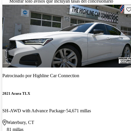
Mostrar solo avisos que incluyan tasas del concesionario
Gu
Patrocinado por
Highline Car Connection
2021 Acura TLX
SH-AWD with Advance Package
54,671 millas
Waterbury, CT
81 millas