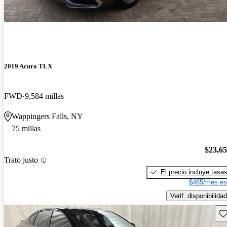
2019 Acura TLX
FWD
9,584 millas
Wappingers Falls, NY
75 millas
$23,6
Trato justo
El precio incluye tasa
$465/mes es
Verif. disponibilidad
Gu