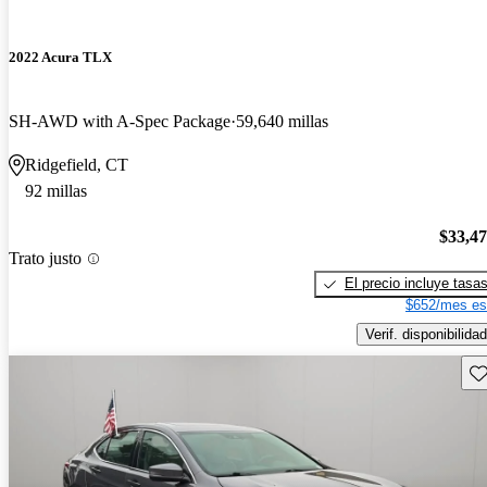
2022 Acura TLX
SH-AWD with A-Spec Package
59,640 millas
Ridgefield, CT
92 millas
$33,4
Trato justo
El precio incluye tasa
$652/mes es
Verif. disponibilidad
Gu