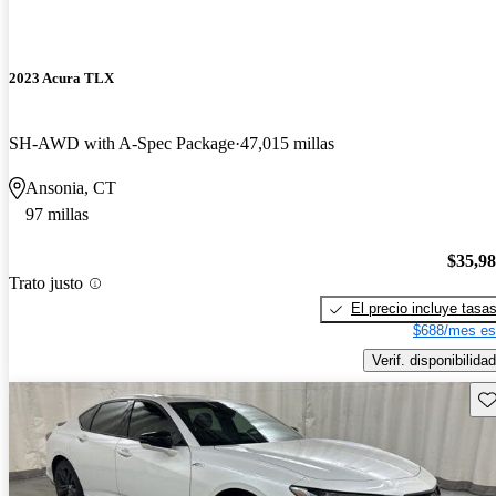
2023 Acura TLX
SH-AWD with A-Spec Package
47,015 millas
Ansonia, CT
97 millas
$35,9
Trato justo
El precio incluye tasa
$688/mes es
Verif. disponibilidad
Gu