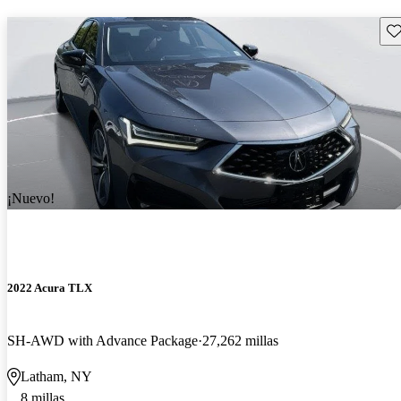
Gu
¡Nuevo!
2022 Acura TLX
SH-AWD with Advance Package
27,262 millas
Latham, NY
8 millas