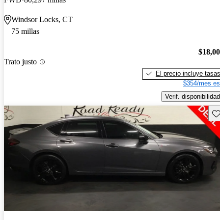
Windsor Locks, CT
75 millas
$18,0
Trato justo
El precio incluye tasa
$354/mes es
Verif. disponibilidad
Gu