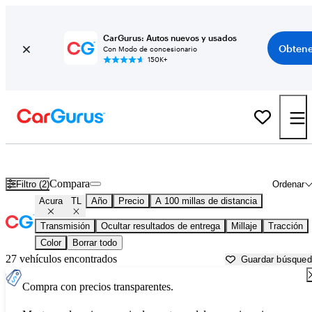
CarGurus: Autos nuevos y usados
Obtene
Con Modo de concesionario
150K+
Acura TL usados en venta cerca de
Beaumont, TX
Compara
Filtro (2)
Ordenar
Acura
TL
Año
Precio
A 100 millas de distancia
Transmisión
Ocultar resultados de entrega
Millaje
Tracción
Color
Borrar todo
27 vehículos encontrados
Guardar búsque
Compra con precios transparentes.