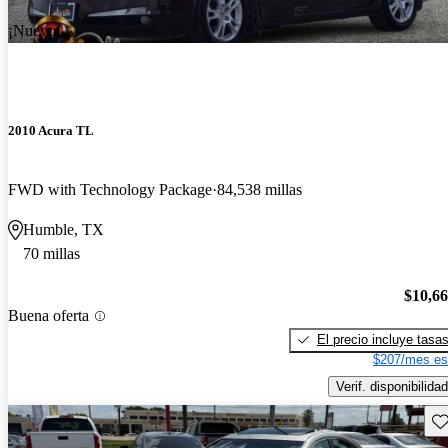
¡Nuevo!
2010 Acura TL
FWD with Technology Package
84,538 millas
Humble, TX
70 millas
$10,6
Buena oferta
El precio incluye tasa
$207/mes es
Verif. disponibilidad
Gu