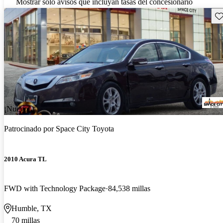
Mostrar solo avisos que incluyan tasas del concesionario
Gu
¡Nuevo!
Patrocinado por
Space City Toyota
2010 Acura TL
FWD with Technology Package
84,538 millas
Humble, TX
70 millas