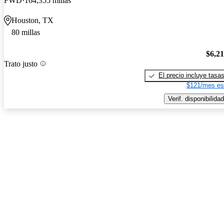
FWD
164,355 millas
Houston, TX
80 millas
$6,2
Trato justo
El precio incluye tasa
$121/mes es
Verif. disponibilidad