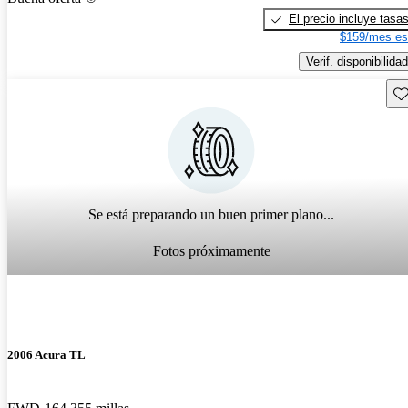
El precio incluye tasa
$159/mes es
Verif. disponibilidad
Gu
Se está preparando un buen primer plano...
Fotos próximamente
2006 Acura TL