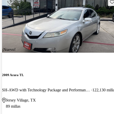
Gu
¡Nuevo!
2009 Acura TL
SH-AWD with Technology Package and Performance Tires
122,130 mill
Jersey Village, TX
89 millas