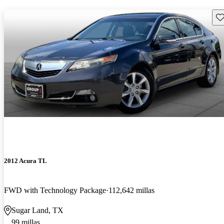
Gu
2012 Acura TL
FWD with Technology Package
112,642 millas
Sugar Land, TX
99 millas