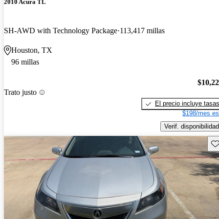
2010 Acura TL
SH-AWD with Technology Package
113,417 millas
Houston, TX
96 millas
$10,2
Trato justo
El precio incluye tasa
$198/mes es
Verif. disponibilidad
Gu