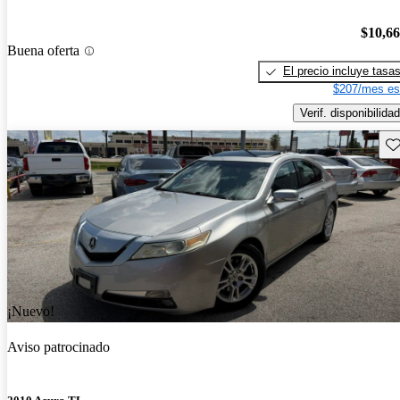
$10,6
Buena oferta
El precio incluye tasa
$207/mes es
Verif. disponibilidad
Gu
¡Nuevo!
Aviso patrocinado