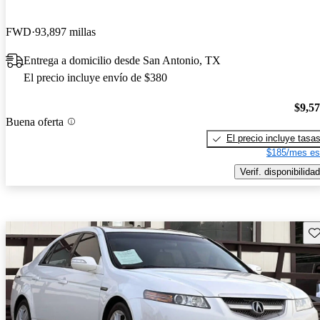
FWD
93,897 millas
Entrega a domicilio desde San Antonio, TX
El precio incluye envío de $380
$9,5
Buena oferta
El precio incluye tasa
$185/mes es
Verif. disponibilidad
Gu