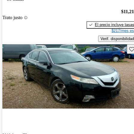
$11,2
Trato justo
El precio incluye tasa
$217/mes es
Verif. disponibilidad
Gu