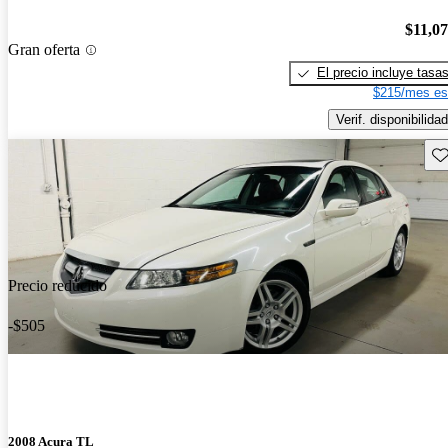
$11,0
Gran oferta
El precio incluye tasa
$215/mes es
Verif. disponibilidad
Gu
Precio reducido
-$505
2008 Acura TL