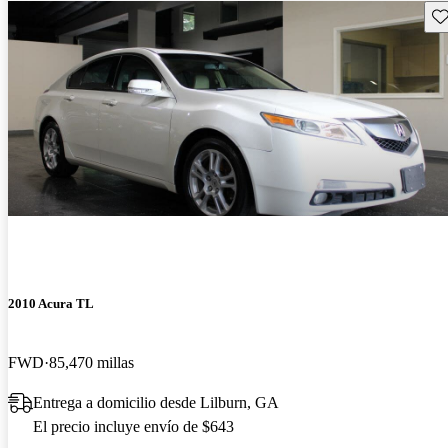
Gu
2010 Acura TL
FWD
85,470 millas
Entrega a domicilio desde Lilburn, GA
El precio incluye envío de $643