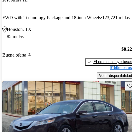
2010 Acura TL
FWD with Technology Package and 18-inch Wheels
123,721 millas
Houston, TX
85 millas
$8,2
Buena oferta
El precio incluye tasa
$159/mes es
Verif. disponibilidad
Gu