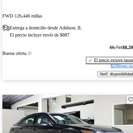
FWD
126,446 millas
Entrega a domicilio desde Addison, IL
El precio incluye envío de $887
$8,711
$8,2
Buena oferta
El precio incluye tasa
$159/mes es
Verif. disponibilidad
Gu