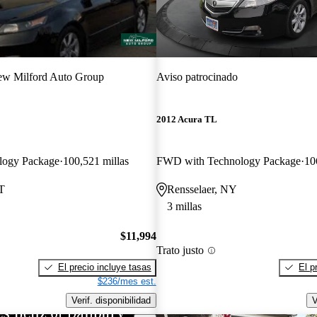
w Milford Auto Group
Aviso patrocinado
2012 Acura TL
logy Package
100,521 millas
FWD with Technology Package
10
T
Rensselaer, NY
3 millas
$11,994
Trato justo
El precio incluye tasas
El p
$236/mes est.
Verif. disponibilidad
V