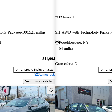
2012 Acura TL
logy Package
100,521 millas
SH-AWD with Technology Packag
T
Poughkeepsie, NY
64 millas
$11,994
Gran oferta
El precio incluye tasas
El p
$236/mes est.
Verif. disponibilidad
V
Guarda este Aviso