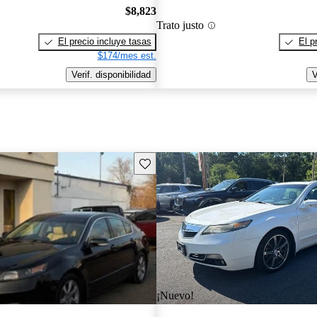
$8,823
Trato justo
El precio incluye tasas
El p
$174/mes est.
Verif. disponibilidad
V
Guarda este Aviso
¡Nuevo!