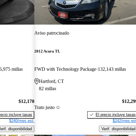
Aviso patrocinado
2012 Acura TL
6,975 millas
FWD with Technology Package
132,143 millas
Hartford, CT
82 millas
$12,170
$12,29
Trato justo
recio incluye tasas
El precio incluye tasas
$240/mes est.
$242/mes est
erif. disponibilidad
Verif. disponibilidad