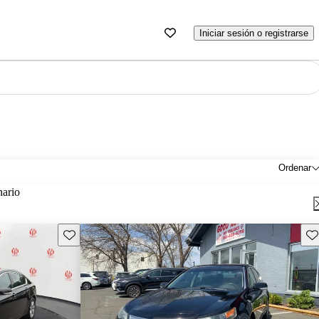
Iniciar sesión o registrarse
Ordenar
nario
Guarda este Aviso
Gu