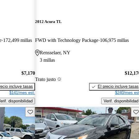
2012 Acura TL
e
172,499 millas
FWD with Technology Package
106,975 millas
Rensselaer, NY
3 millas
$7,170
$12,17
Trato justo
recio incluye tasas
El precio incluye tasas
$141/mes est.
$240/mes est
erif. disponibilidad
Verif. disponibilidad
Guarda este Aviso
Gu