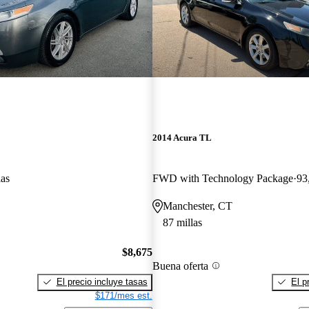
2014 Acura TL
las
FWD with Technology Package
93
Manchester, CT
87 millas
$8,675
Buena oferta
El precio incluye tasas
El p
$171/mes est.