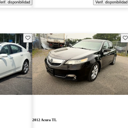
erif. disponibilidad
Verif. disponibilidad
Guarda este Aviso
Gu
2012 Acura TL