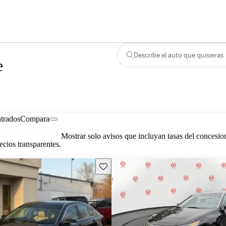
Describe el auto que quisieras
e
trados
Compara
Mostrar solo avisos que incluyan tasas del concesio
cios transparentes.
Guarda este Aviso