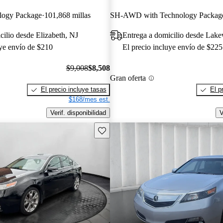
logy Package
101,868 millas
SH-AWD with Technology Packag
cilio desde Elizabeth, NJ
Entrega a domicilio desde Lak
uye envío de $210
El precio incluye envío de $225
$9,008
$8,508
Gran oferta
El precio incluye tasas
El p
$168/mes est.
Verif. disponibilidad
V
Guarda este Aviso