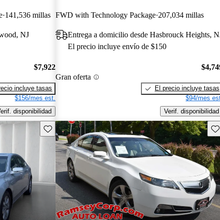
e
141,536 millas
FWD with Technology Package
207,034 millas
ewood, NJ
Entrega a domicilio desde Hasbrouck Heights, N
El precio incluye envío de $150
$7,922
$4,74
Gran oferta
recio incluye tasas
El precio incluye tasas
$156/mes est.
$94/mes est
erif. disponibilidad
Verif. disponibilidad
Guarda este Aviso
Gu