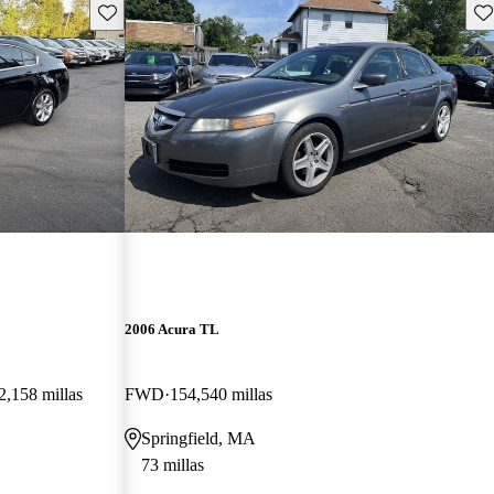
Guarda este Aviso
Gu
2006 Acura TL
2,158 millas
FWD
154,540 millas
Springfield, MA
73 millas