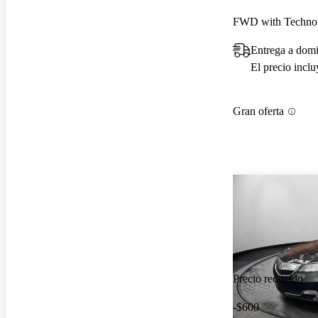
FWD with Techno
Entrega a domi
El precio incl
Gran oferta
Precio reducido
-$600