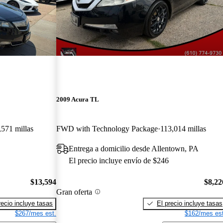
2009 Acura TL
,571 millas
FWD with Technology Package
113,014 millas
Entrega a domicilio desde Allentown, PA
El precio incluye envío de $246
$13,594
$8,22
Gran oferta
recio incluye tasas
El precio incluye tasas
$267/mes est.
$162/mes est