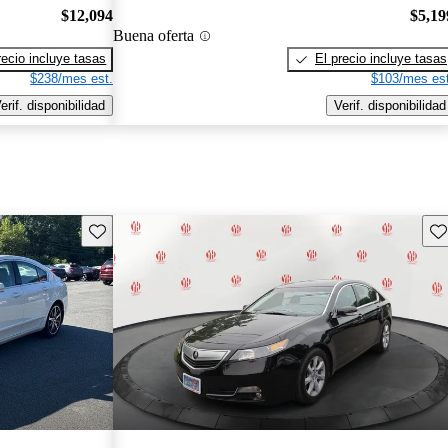
$12,094
$5,19
Buena oferta
recio incluye tasas
El precio incluye tasas
$238/mes est.
$103/mes est
erif. disponibilidad
Verif. disponibilidad
Guarda este Aviso
Gu