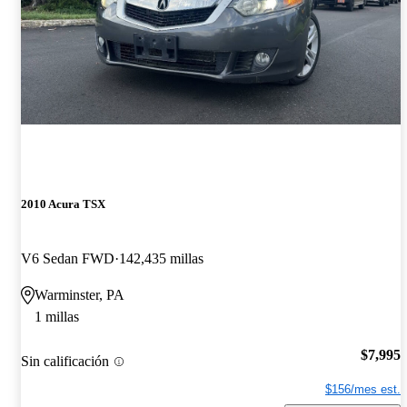
2010 Acura TSX
V6 Sedan FWD
142,435 millas
Warminster, PA
1 millas
$7,995
Sin calificación
$156/mes est.