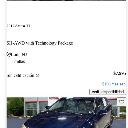
2012 Acura TL
SH-AWD with Technology Package
Lodi, NJ
1 millas
$7,995
Sin calificación
$156/mes est.
Verif. disponibilidad
Guard