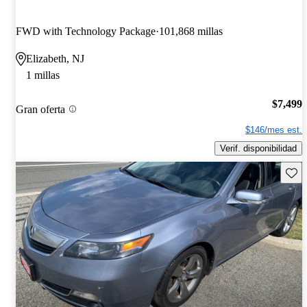
FWD with Technology Package
101,868 millas
Elizabeth, NJ
1 millas
$7,499
Gran oferta
$146/mes est.
Verif. disponibilidad
Guard