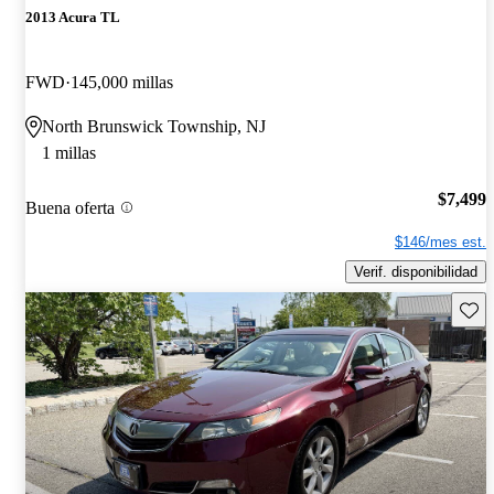
2013 Acura TL
FWD
145,000 millas
North Brunswick Township, NJ
1 millas
$7,499
Buena oferta
$146/mes est.
Verif. disponibilidad
Guard