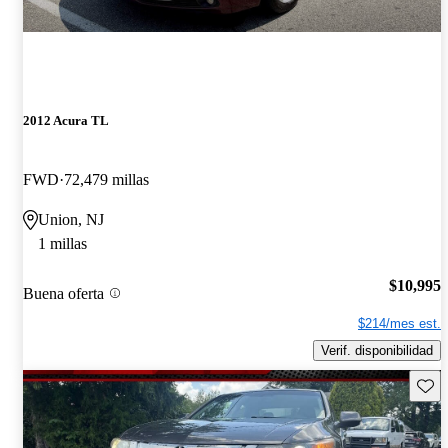
2012 Acura TL
FWD
72,479 millas
Union, NJ
1 millas
$10,995
Buena oferta
$214/mes est.
Verif. disponibilidad
Guard