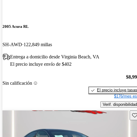
2005 Acura RL
SH-AWD
122,849 millas
Entrega a domicilio desde Virginia Beach, VA
El precio incluye envío de $402
$8,9
Sin calificación
El precio incluye tasa
$176/mes es
Verif. disponibilidad
Gu