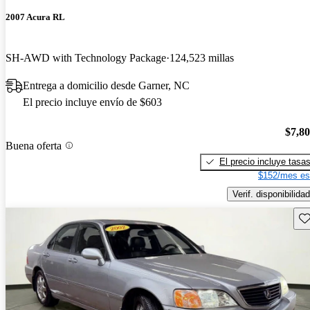
2007 Acura RL
SH-AWD with Technology Package
124,523 millas
Entrega a domicilio desde Garner, NC
El precio incluye envío de $603
$7,8
Buena oferta
El precio incluye tasa
$152/mes es
Verif. disponibilidad
Gu