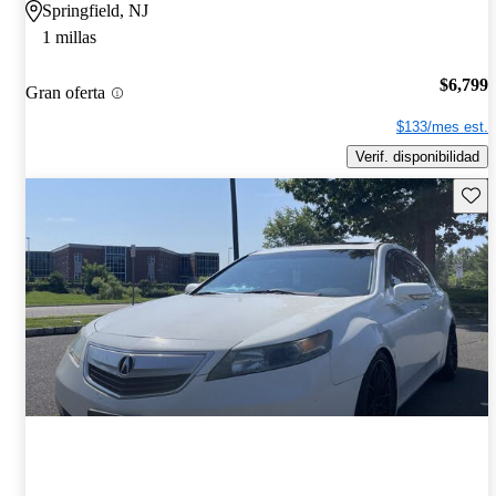
Springfield, NJ
1 millas
$6,799
Gran oferta
$133/mes est.
Verif. disponibilidad
Guard