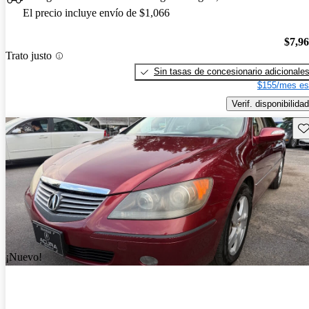
El precio incluye envío de $1,066
$7,9
Trato justo
Sin tasas de concesionario adicionale
$155/mes es
Verif. disponibilidad
Gu
¡Nuevo!