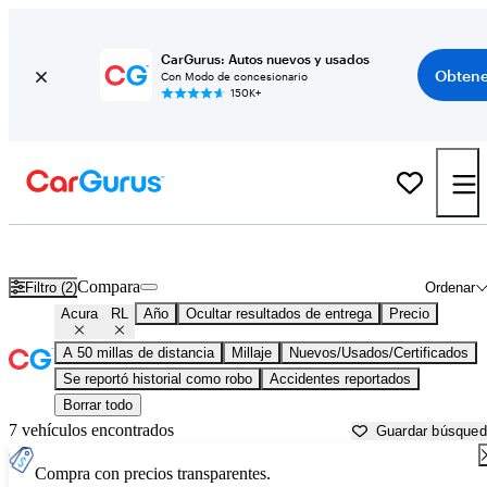
CarGurus: Autos nuevos y usados
Obtene
Con Modo de concesionario
150K+
Acura RL usados en venta cerca de
New Brunswick, NJ
Compara
Filtro (2)
Ordenar
Acura
RL
Año
Ocultar resultados de entrega
Precio
A 50 millas de distancia
Millaje
Nuevos/Usados/Certificados
Se reportó historial como robo
Accidentes reportados
Borrar todo
7 vehículos encontrados
Guardar búsque
Compra con precios transparentes.