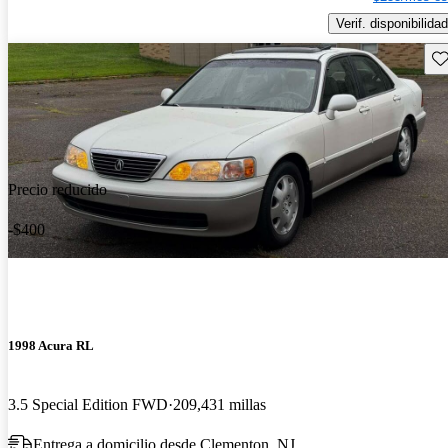
Verif. disponibilidad
Gu
Precio reducido
-$400
1998 Acura RL
3.5 Special Edition FWD
209,431 millas
Entrega a domicilio desde Clementon, NJ