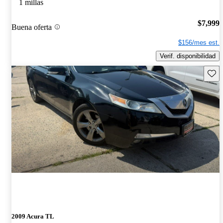
1 millas
$7,999
Buena oferta
$156/mes est.
Verif. disponibilidad
Guard
2009 Acura TL