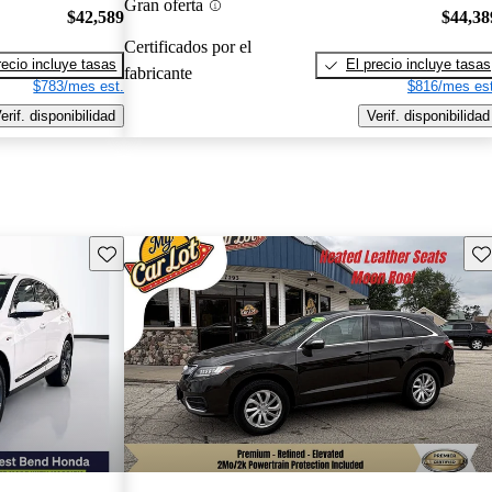
Gran oferta
$42,589
$44,38
Certificados por el
recio incluye tasas
El precio incluye tasas
fabricante
$783/mes est.
$816/mes est
erif. disponibilidad
Verif. disponibilidad
Guarda este Aviso
Gu