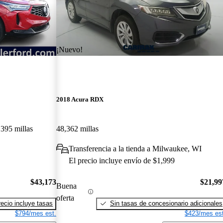
¡Nuevo!
2018 Acura RDX
,395 millas
48,362 millas
Transferencia a la tienda a Milwaukee, WI
El precio incluye envío de $1,999
$43,173
$21,99
Buena
oferta
recio incluye tasas
Sin tasas de concesionario adicionales
$794/mes est.
$423/mes est