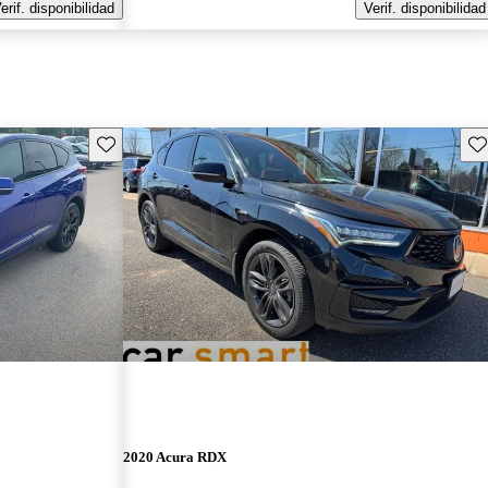
erif. disponibilidad
Verif. disponibilidad
Guarda este Aviso
Gu
2020 Acura RDX