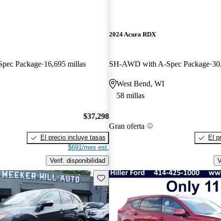
2024 Acura RDX
pec Package
16,695 millas
SH-AWD with A-Spec Package
30
West Bend, WI
58 millas
$37,298
Gran oferta
El precio incluye tasas
El p
$691/mes est.
Verif. disponibilidad
V
Guarda este Aviso