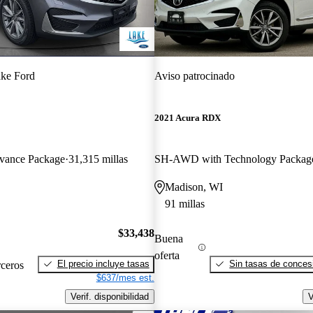
ke Ford
Aviso patrocinado
2021 Acura RDX
ance Package
31,315 millas
SH-AWD with Technology Packag
Madison, WI
91 millas
$33,438
Buena
oferta
El precio incluye tasas
Sin tasas de concesi
rceros
$637/mes est.
Verif. disponibilidad
V