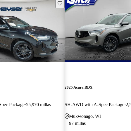
Guarda este Aviso
2025 Acura RDX
pec Package
55,970 millas
SH-AWD with A-Spec Package
2,
Mukwonago, WI
97 millas