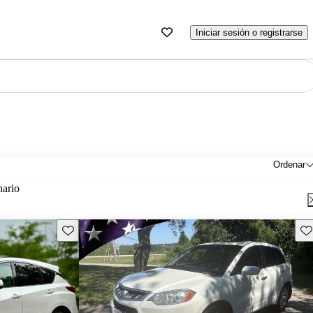
Iniciar sesión o registrarse
Ordenar
nario
Guarda este Aviso
Gu