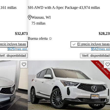
,161 millas
SH-AWD with A-Spec Package
43,974 millas
Wausau, WI
75 millas
$32,873
$28,23
Buena oferta
recio incluye tasas
El precio incluye tasas
$625/mes est.
$542/mes est
erif. disponibilidad
Verif. disponibilidad
Guarda este Aviso
Gu