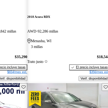
2018 Acura RDX
,842 millas
AWD
92,286 millas
Menasha, WI
3 millas
$35,290
$18,54
Trato justo
recio incluye tasas
El precio incluye tasas
$654/mes est.
$356/mes est
erif. disponibilidad
Verif. disponibilidad
Guarda este Aviso
Gu