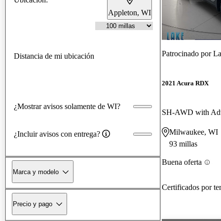
Appleton, WI
Patrocinado por
La
Distancia de mi ubicación
2021 Acura RDX
¿Mostrar avisos solamente de WI?
SH-AWD with Adv
Milwaukee, WI
¿Incluir avisos con entrega?
93 millas
Buena oferta
Marca y modelo
Certificados por te
Precio y pago