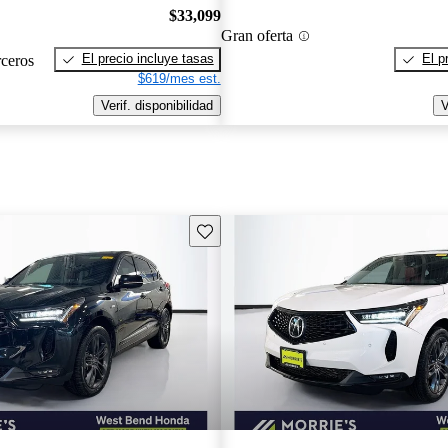
$33,099
Gran oferta
El precio incluye tasas
El p
rceros
$619/mes est.
Verif. disponibilidad
V
Guarda este Aviso