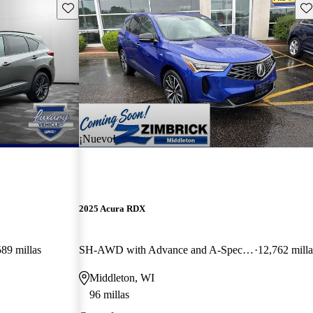
Guarda este Aviso
Gu
¡Nuevo!
2025 Acura RDX
589 millas
SH-AWD with Advance and A-Spec Package
12,762 milla
Middleton, WI
96 millas