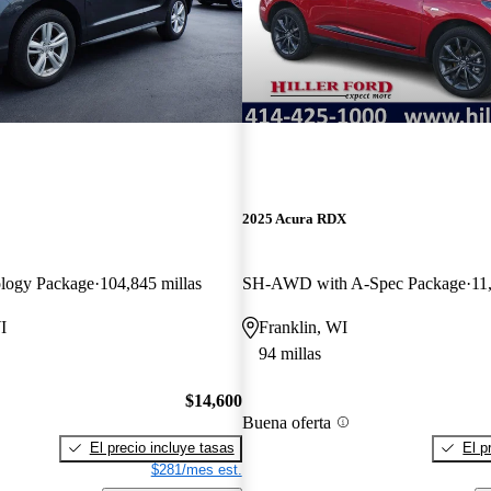
2025 Acura RDX
logy Package
104,845 millas
SH-AWD with A-Spec Package
11
I
Franklin, WI
94 millas
$14,600
Buena oferta
El precio incluye tasas
El p
$281/mes est.