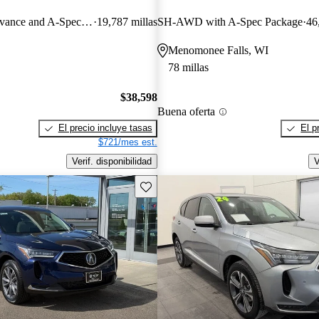
SH-AWD with Advance and A-Spec Package
19,787 millas
SH-AWD with A-Spec Package
46
Menomonee Falls, WI
78 millas
$38,598
Buena oferta
El precio incluye tasas
El p
$721/mes est.
Verif. disponibilidad
V
Guarda este Aviso