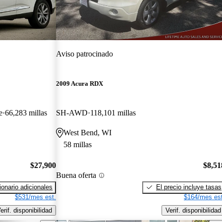
Aviso patrocinado
2009 Acura RDX
e
66,283 millas
SH-AWD
118,101 millas
West Bend, WI
58 millas
$27,900
$8,51
Buena oferta
onario adicionales
El precio incluye tasas
$531/mes est.
$164/mes est
erif. disponibilidad
Verif. disponibilidad