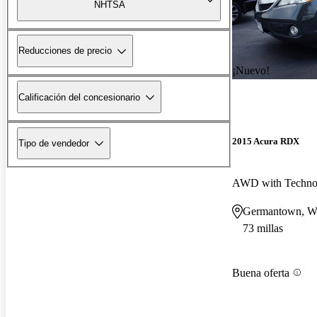
NHTSA
Reducciones de precio
¡Nuevo!
Calificación del concesionario
2015 Acura RDX
Tipo de vendedor
AWD with Techno
Germantown, W
73 millas
Buena oferta