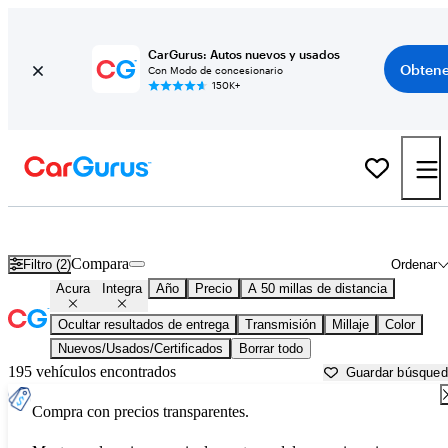
CarGurus: Autos nuevos y usados
Obtene
Con Modo de concesionario
150K+
Acura Integra usados en venta cerca de
Baltimore, MD
Compara
Filtro (2)
Ordenar
Acura
Integra
Año
Precio
A 50 millas de distancia
Ocultar resultados de entrega
Transmisión
Millaje
Color
Nuevos/Usados/Certificados
Borrar todo
195 vehículos encontrados
Guardar búsque
Compra con precios transparentes.