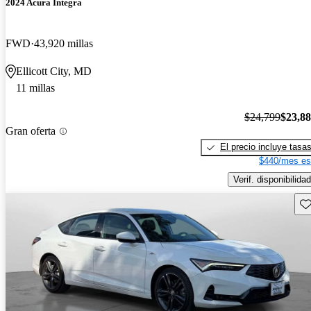
2024 Acura Integra
FWD
43,920 millas
Ellicott City, MD
11 millas
$24,799
$23,8
Gran oferta
El precio incluye tasa
$440/mes es
Verif. disponibilidad
Gu