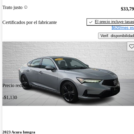
Trato justo
$33,7
El precio incluye tasa
Certificados por el fabricante
$620/mes es
Verif. disponibilidad
Gu
Precio reducido
-$1,130
2023 Acura Integra