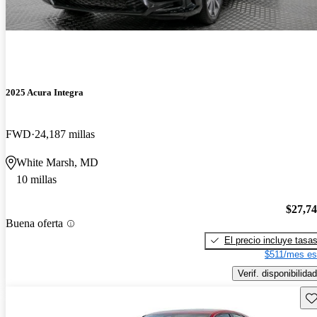
2025 Acura Integra
FWD
24,187 millas
White Marsh, MD
10 millas
$27,7
Buena oferta
El precio incluye tasa
$511/mes es
Verif. disponibilidad
Gu