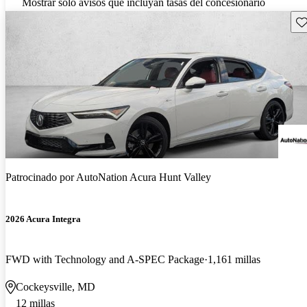
Mostrar solo avisos que incluyan tasas del concesionario
Gu
Patrocinado por
AutoNation Acura Hunt Valley
2026 Acura Integra
FWD with Technology and A-SPEC Package
1,161 millas
Cockeysville, MD
12 millas