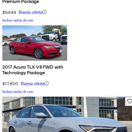
Premium Package
$9,649
Buena oferta
Incluye tarifas de conc.
2017 Acura TLX V6 FWD with
Technology Package
$17,800
Buena oferta
Incluye tarifas de conc.
Gu