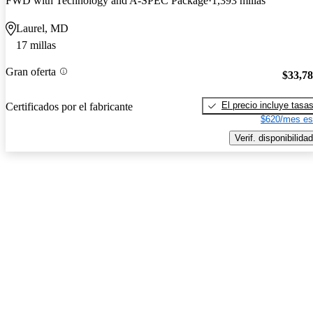
FWD with Technology and A-SPEC Package
1,393 millas
Laurel, MD
17 millas
Gran oferta
$33,7
El precio incluye tasa
Certificados por el fabricante
$620/mes es
Verif. disponibilidad