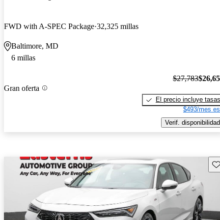
FWD with A-SPEC Package
32,325 millas
Baltimore, MD
6 millas
$27,783
$26,6
Gran oferta
El precio incluye tasa
$493/mes es
Verif. disponibilidad
Gu