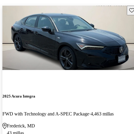
Gu
2025 Acura Integra
FWD with Technology and A-SPEC Package
4,463 millas
Frederick, MD
43 millas