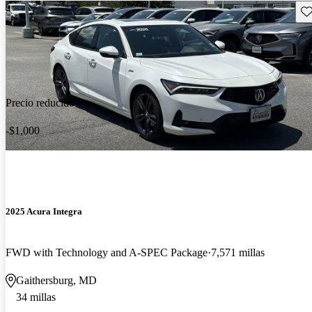
Gu
Precio reducido
-$1,000
2025 Acura Integra
FWD with Technology and A-SPEC Package
7,571 millas
Gaithersburg, MD
34 millas