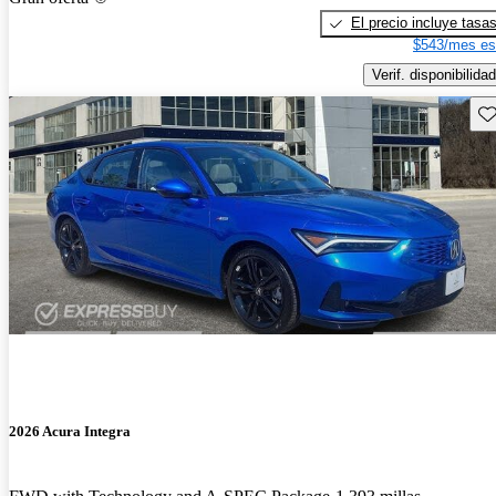
El precio incluye tasa
$543/mes es
Verif. disponibilidad
Gu
2026 Acura Integra