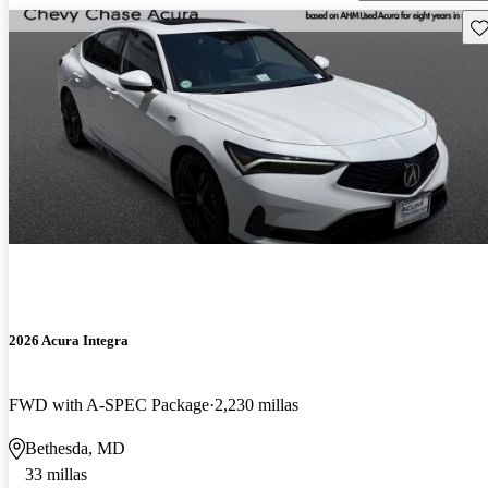
Gu
2026 Acura Integra
FWD with A-SPEC Package
2,230 millas
Bethesda, MD
33 millas