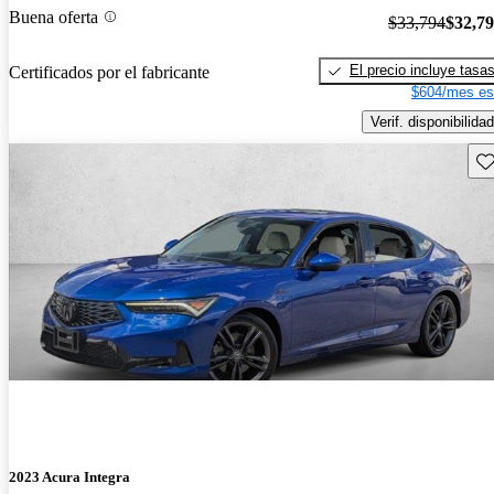
Buena oferta
$33,794
$32,7
El precio incluye tasa
Certificados por el fabricante
$604/mes es
Verif. disponibilidad
Gu
2023 Acura Integra