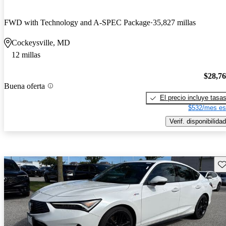
FWD with Technology and A-SPEC Package
35,827 millas
Cockeysville, MD
12 millas
$28,7
Buena oferta
El precio incluye tasa
$532/mes es
Verif. disponibilidad
Gu