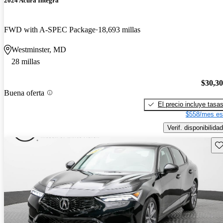
2024 Acura Integra
FWD with A-SPEC Package
18,693 millas
Westminster, MD
28 millas
$30,3
Buena oferta
El precio incluye tasa
$558/mes es
Verif. disponibilidad
Gu