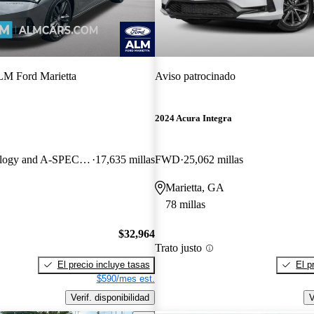
M Ford Marietta
Aviso patrocinado
2024 Acura Integra
FWD with Technology and A-SPEC Package
17,635 millas
FWD
25,062 millas
Marietta, GA
78 millas
$32,964
Trato justo
El precio incluye tasas
El p
$590/mes est.
Verif. disponibilidad
V