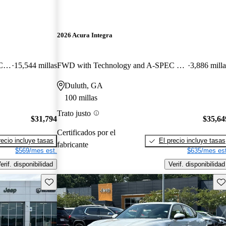
2026 Acura Integra
FWD with Technology and A-SPEC Package
15,544 millas
FWD with Technology and A-SPEC Package
3,886 milla
Duluth, GA
100 millas
Trato justo
$31,794
$35,64
Certificados por el
recio incluye tasas
El precio incluye tasas
fabricante
$569/mes est.
$635/mes est
erif. disponibilidad
Verif. disponibilidad
Guarda este Aviso
Gu