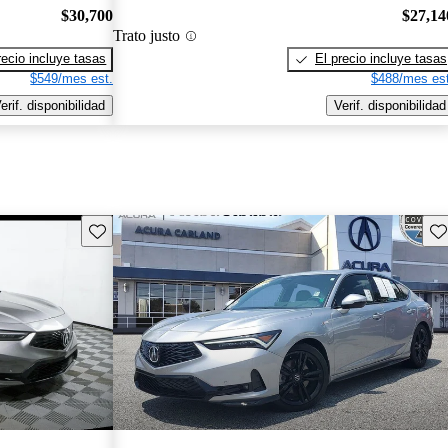
$30,700
$27,14
Trato justo
recio incluye tasas
El precio incluye tasas
$549/mes est.
$488/mes est
erif. disponibilidad
Verif. disponibilidad
Guarda este Aviso
Gu