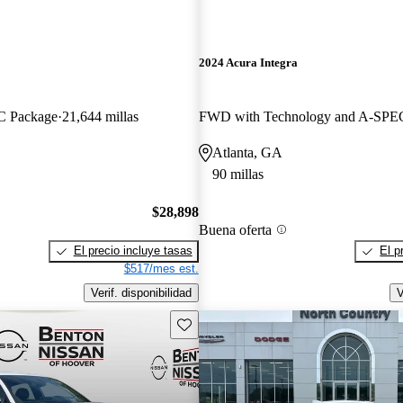
2024 Acura Integra
 Package
21,644 millas
Atlanta, GA
90 millas
$28,898
Buena oferta
El precio incluye tasas
El p
$517/mes est.
Verif. disponibilidad
V
Guarda este Aviso