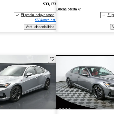
$33,173
Buena oferta
El precio incluye tasas
El p
$594/mes est.
Verif. disponibilidad
V
Guarda este Aviso