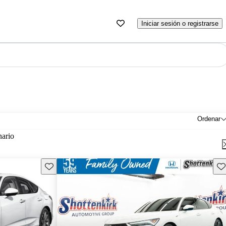
Iniciar sesión o registrarse
Ordenar
nario
Guarda este Aviso
Gu