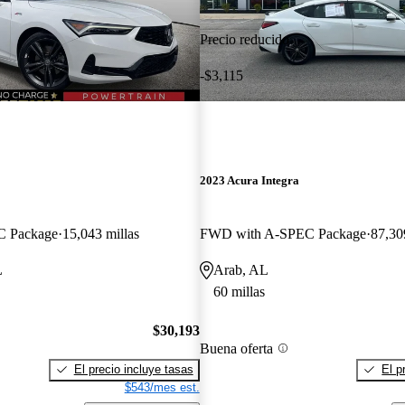
Precio reducido
-$3,115
2023 Acura Integra
 Package
15,043 millas
FWD with A-SPEC Package
87,30
L
Arab, AL
60 millas
$30,193
Buena oferta
El precio incluye tasas
El p
$543/mes est.