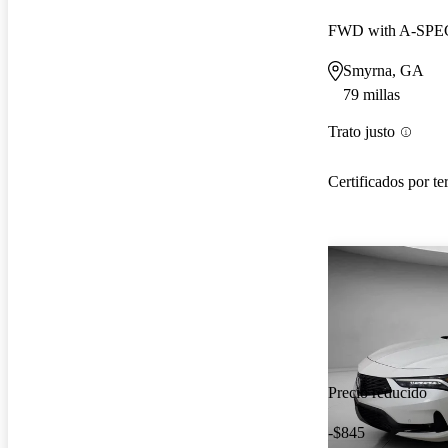
FWD with A-SPEC
Smyrna, GA
79 millas
Trato justo
Certificados por te
Precio reducido
-$845