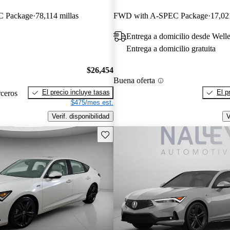
 Package
78,114 millas
FWD with A-SPEC Package
17,02
Entrega a domicilio desde Well
Entrega a domicilio gratuita
$26,454
Buena oferta
El precio incluye tasas
El p
rceros
$475/mes est.
Verif. disponibilidad
V
Guarda este Aviso