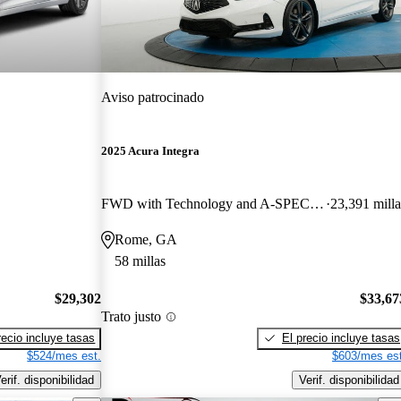
Aviso patrocinado
2025 Acura Integra
FWD with Technology and A-SPEC Package
23,391 milla
Rome, GA
58 millas
$29,302
$33,67
Trato justo
recio incluye tasas
El precio incluye tasas
$524/mes est.
$603/mes est
erif. disponibilidad
Verif. disponibilidad