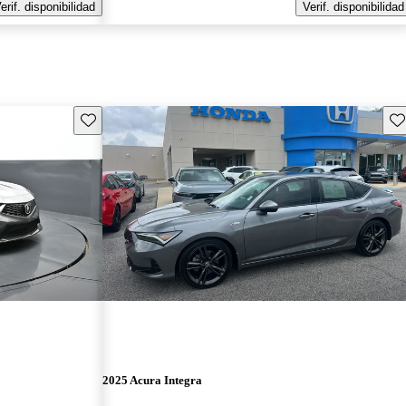
erif. disponibilidad
Verif. disponibilidad
Guarda este Aviso
Gu
2025 Acura Integra