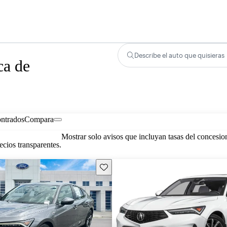
Describe el auto que quisieras
ca de
ontrados
Compara
Mostrar solo avisos que incluyan tasas del concesio
cios transparentes.
Guarda este Aviso