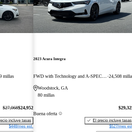
2023 Acura Integra
9 millas
FWD with Technology and A-SPEC Package
24,508 milla
Woodstock, GA
80 millas
$27,068
$24,952
$29,32
Buena oferta
recio incluye tasas
El precio incluye tasas
$448/mes est.
$527/mes est