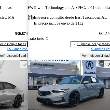
1 millas
FWD with Technology and A-SPEC Package
11,629 milla
esley, MA
Entrega a domicilio desde East Tuscaloosa, AL
El precio incluye envío de $132
$30,874
$34,54
Trato justo
recio incluye tasas
El precio incluye tasas
$552/mes est.
$618/mes est
erif. disponibilidad
Verif. disponibilidad
Guarda este Aviso
Gu