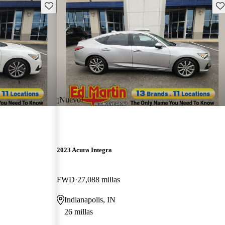
Guarda este Aviso
Gu
¡Nuevo!
2023 Acura Integra
FWD
27,088 millas
Indianapolis, IN
26 millas