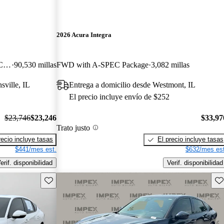
2026 Acura Integra
FWD with Technology and A-SPEC Package
90,530 millas
FWD with A-SPEC Package
3,082 millas
sville, IL
Entrega a domicilio desde Westmont, IL
El precio incluye envío de $252
$23,746
$23,246
$33,97
Trato justo
recio incluye tasas
El precio incluye tasas
$441/mes est.
$632/mes est
erif. disponibilidad
Verif. disponibilidad
Guarda este Aviso
Gu