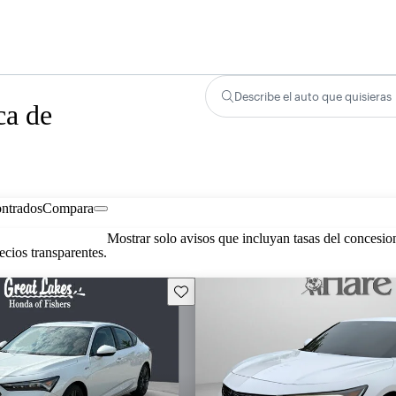
Describe el auto que quisieras
ca de
ontrados
Compara
Mostrar solo avisos que incluyan tasas del concesio
cios transparentes.
Guarda este Aviso