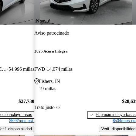
¡Nuevo!
Aviso patrocinado
2025 Acura Integra
FWD with Technology and A-SPEC Package
54,996 millas
FWD
14,074 millas
Fishers, IN
19 millas
$27,730
$28,63
Trato justo
recio incluye tasas
El precio incluye tasas
$526/mes est.
$534/mes est
erif. disponibilidad
Verif. disponibilidad