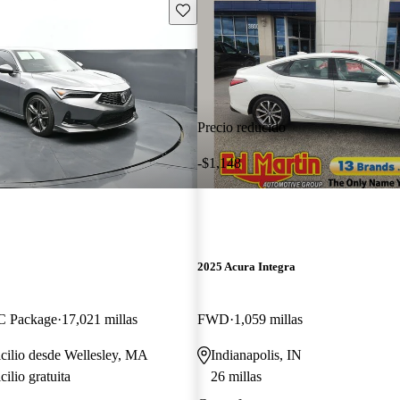
Guarda este Aviso
Precio reducido
-$1,148
2025 Acura Integra
 Package
17,021 millas
FWD
1,059 millas
cilio desde Wellesley, MA
Indianapolis, IN
ilio gratuita
26 millas