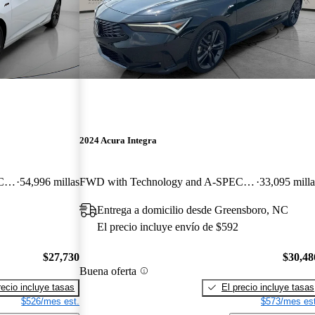
2024 Acura Integra
FWD with Technology and A-SPEC Package
54,996 millas
FWD with Technology and A-SPEC Package
33,095 milla
Entrega a domicilio desde Greensboro, NC
El precio incluye envío de $592
$27,730
$30,48
Buena oferta
recio incluye tasas
El precio incluye tasas
$526/mes est.
$573/mes est