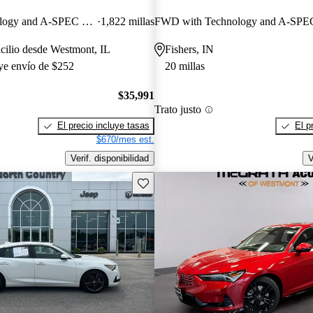
FWD with Technology and A-SPEC Package
1,822 millas
cilio desde Westmont, IL
Fishers, IN
uye envío de $252
20 millas
$35,991
Trato justo
El precio incluye tasas
El p
$670/mes est.
Verif. disponibilidad
V
Guarda este Aviso