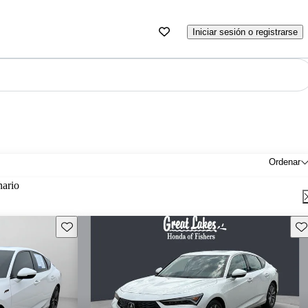
Iniciar sesión o registrarse
Ordenar
nario
Guarda este Aviso
Gu