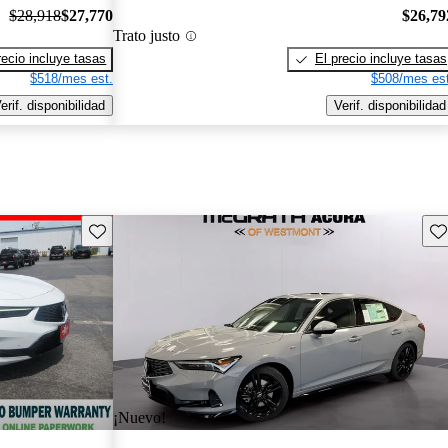
$28,918
$27,770
$26,79
Trato justo
recio incluye tasas
El precio incluye tasas
$518/mes est.
$508/mes est
erif. disponibilidad
Verif. disponibilidad
Guarda este Aviso
Gu
¡Nuevo!