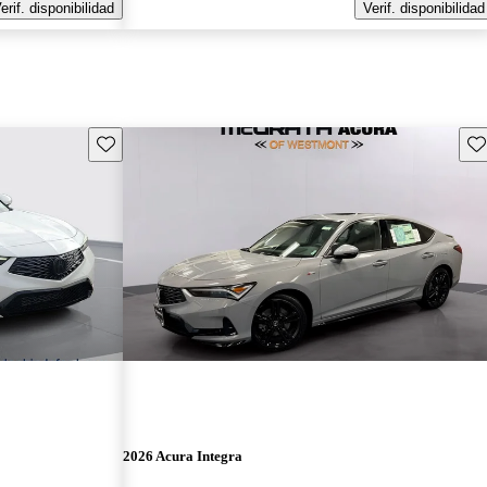
erif. disponibilidad
Verif. disponibilidad
Guarda este Aviso
Gu
2026 Acura Integra