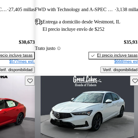
FWD with Technology and A-SPEC Package
27,405 millas
FWD with Technology and A-SPEC Package
3,138 milla
Entrega a domicilio desde Westmont, IL
El precio incluye envío de $252
$30,673
$35,93
Trato justo
recio incluye tasas
El precio incluye tasas
$577/mes est.
$668/mes est
erif. disponibilidad
Verif. disponibilidad
Guarda este Aviso
Gu