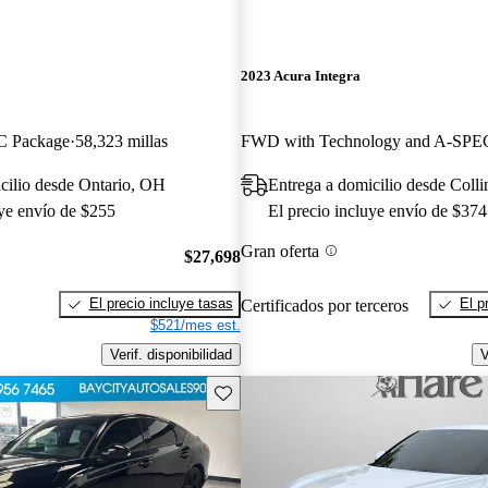
2023 Acura Integra
 Package
58,323 millas
cilio desde Ontario, OH
Entrega a domicilio desde Collin
uye envío de $255
El precio incluye envío de $374
Gran oferta
$27,698
El precio incluye tasas
El p
Certificados por terceros
$521/mes est.
Verif. disponibilidad
V
Guarda este Aviso