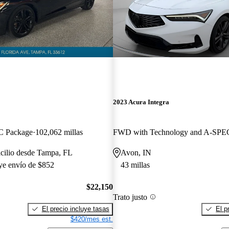
2023 Acura Integra
 Package
102,062 millas
cilio desde Tampa, FL
Avon, IN
uye envío de $852
43 millas
$22,150
Trato justo
El precio incluye tasas
El p
$420/mes est.