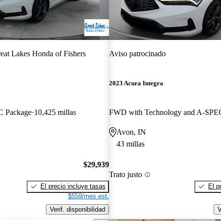
eat Lakes Honda of Fishers
Aviso patrocinado
2023 Acura Integra
 Package
10,425 millas
Avon, IN
43 millas
$29,939
Trato justo
El precio incluye tasas
El p
$559/mes est.
Verif. disponibilidad
V