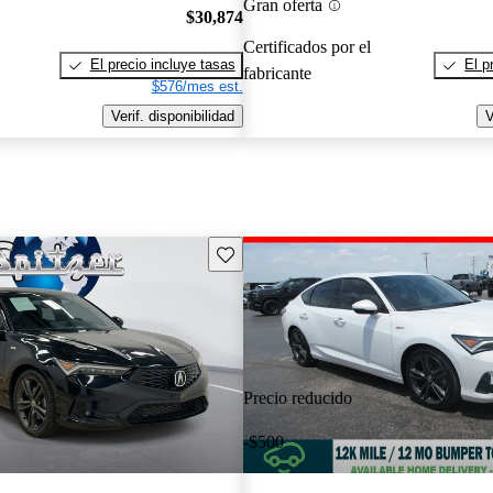
Gran oferta
$30,874
Certificados por el
El precio incluye tasas
El p
fabricante
$576/mes est.
Verif. disponibilidad
V
Guarda este Aviso
Precio reducido
-$500