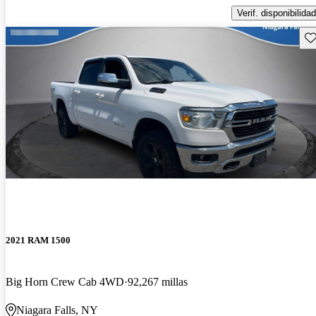
Verif. disponibilidad
Gu
2021 RAM 1500
Big Horn Crew Cab 4WD
92,267 millas
Niagara Falls, NY