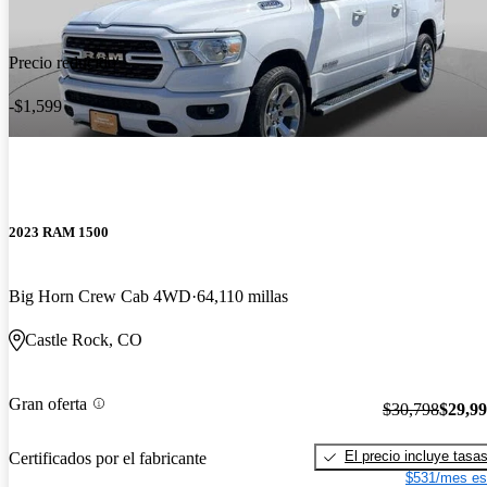
Precio reducido
-$1,599
2023 RAM 1500
Big Horn Crew Cab 4WD
64,110 millas
Castle Rock, CO
Gran oferta
$30,798
$29,9
El precio incluye tasa
Certificados por el fabricante
$531/mes es