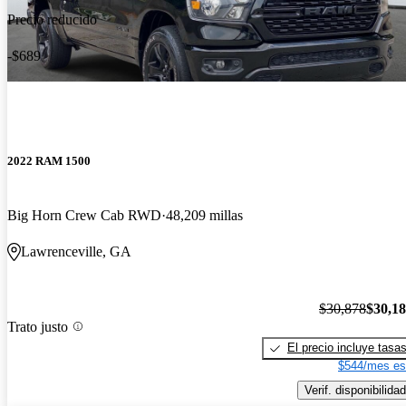
Precio reducido
-$689
2022 RAM 1500
Big Horn Crew Cab RWD
48,209 millas
Lawrenceville, GA
$30,878
$30,1
Trato justo
El precio incluye tasa
$544/mes es
Verif. disponibilidad