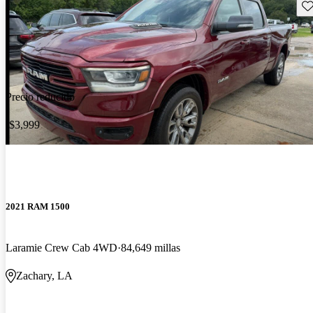
Gu
Precio reducido
-$3,999
2021 RAM 1500
Laramie Crew Cab 4WD
84,649 millas
Zachary, LA