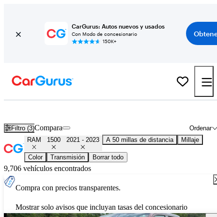
CarGurus: Autos nuevos y usados
Obtene
Con Modo de concesionario
150K+
2022 RAM 1500 usados en venta en todo el país
Compara
Filtro (3)
Ordenar
RAM
1500
2021 - 2023
A 50 millas de distancia
Millaje
Color
Transmisión
Borrar todo
9,706 vehículos encontrados
Compra con precios transparentes.
Mostrar solo avisos que incluyan tasas del concesionario