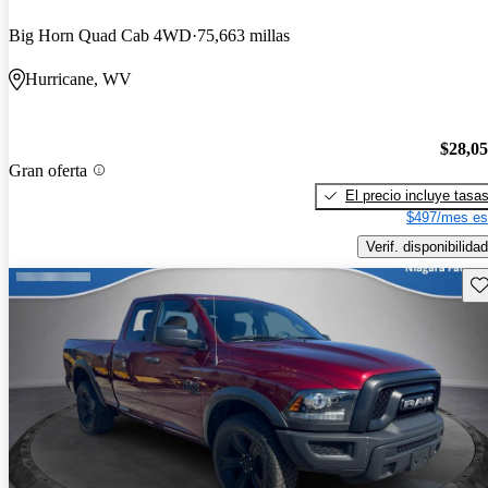
Big Horn Quad Cab 4WD
75,663 millas
Hurricane, WV
$28,0
Gran oferta
El precio incluye tasa
$497/mes es
Verif. disponibilidad
Gu