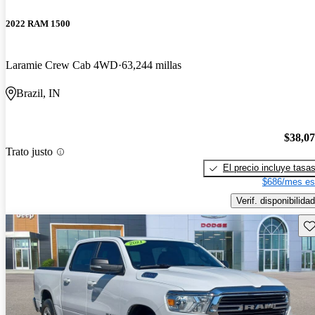
2022 RAM 1500
Laramie Crew Cab 4WD
63,244 millas
Brazil, IN
$38,0
Trato justo
El precio incluye tasa
$686/mes es
Verif. disponibilidad
Gu