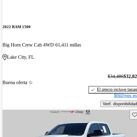
2022 RAM 1500
Big Horn Crew Cab 4WD
61,411 millas
Lake City, FL
$34,486
$32,8
Buena oferta
El precio incluye tasa
$592/mes es
Verif. disponibilidad
Gu