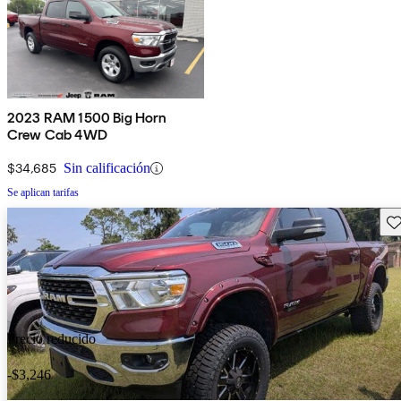
2023 RAM 1500 Big Horn
Crew Cab 4WD
$34,685
Sin calificación
Se aplican tarifas
Gu
Precio reducido
-$3,246