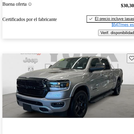
Buena oferta
$30,3
El precio incluye tasa
Certificados por el fabricante
$547/mes es
Verif. disponibilidad
Gu