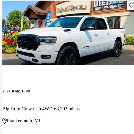
Gu
2021 RAM 1500
Big Horn Crew Cab 4WD
63,792 millas
Frankenmuth, MI