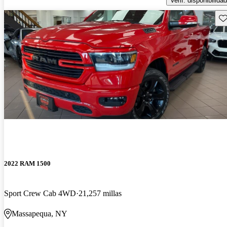
Verif. disponibilidad
Gu
2022 RAM 1500
Sport Crew Cab 4WD
21,257 millas
Massapequa, NY