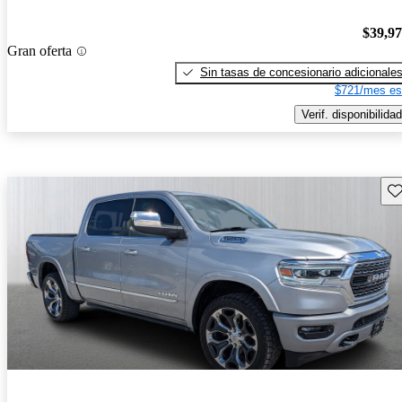
$39,9
Gran oferta
Sin tasas de concesionario adicionale
$721/mes es
Verif. disponibilidad
Gu