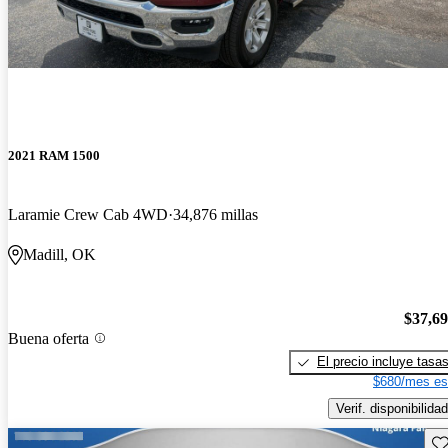
2021 RAM 1500
Laramie Crew Cab 4WD
34,876 millas
Madill, OK
$37,6
Buena oferta
El precio incluye tasa
$680/mes es
Verif. disponibilidad
Gu