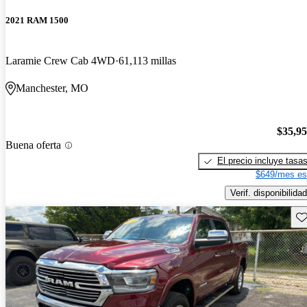
2021 RAM 1500
Laramie Crew Cab 4WD
61,113 millas
Manchester, MO
$35,9
Buena oferta
El precio incluye tasa
$649/mes es
Verif. disponibilidad
Gu