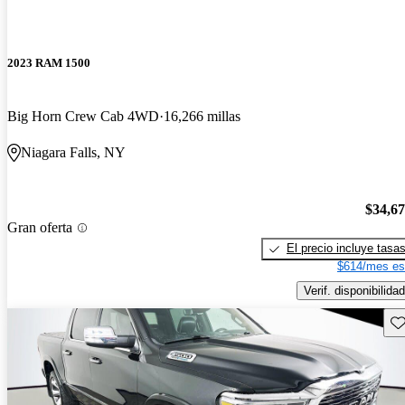
2023 RAM 1500
Big Horn Crew Cab 4WD
16,266 millas
Niagara Falls, NY
$34,6
Gran oferta
El precio incluye tasa
$614/mes es
Verif. disponibilidad
Gu