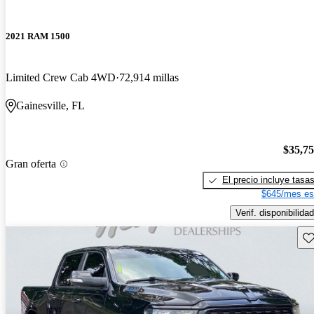
2021 RAM 1500
Limited Crew Cab 4WD
72,914 millas
Gainesville, FL
$35,7
Gran oferta
El precio incluye tasa
$645/mes es
Verif. disponibilidad
Gu