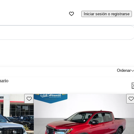
Iniciar sesión o registrarse
Ordenar
nario
Guarda este Aviso
Gu