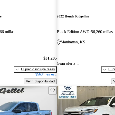
e
2022 Honda Ridgeline
66 millas
Black Edition AWD
56,260 millas
A
Manhattan, KS
$31,205
Gran oferta
El precio incluye tasas
El p
$563/mes est.
Verif. disponibilidad
V
Guarda este Aviso