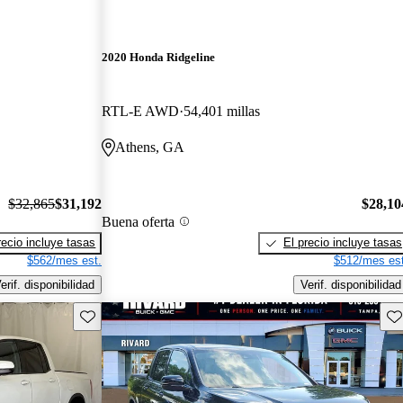
2020 Honda Ridgeline
RTL-E AWD
54,401 millas
Athens, GA
$32,865
$31,192
$28,10
Buena oferta
recio incluye tasas
El precio incluye tasas
$562/mes est.
$512/mes est
erif. disponibilidad
Verif. disponibilidad
Guarda este Aviso
Gu