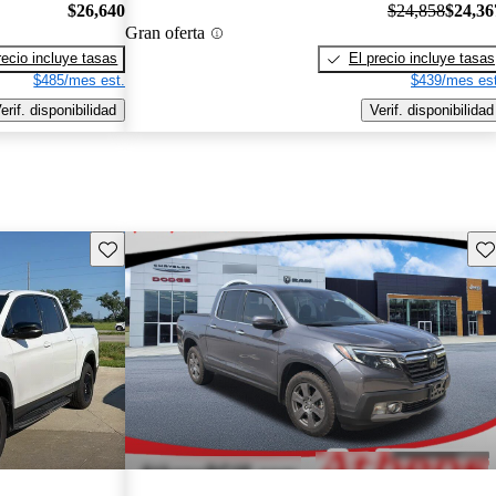
$26,640
$24,858
$24,36
Gran oferta
recio incluye tasas
El precio incluye tasas
$485/mes est.
$439/mes est
erif. disponibilidad
Verif. disponibilidad
Guarda este Aviso
Gu