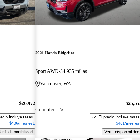
2021 Honda Ridgeline
Sport AWD
34,935 millas
Vancouver, WA
$26,972
$25,55
Gran oferta
recio incluye tasas
El precio incluye tasas
$486/mes est.
$461/mes est
erif. disponibilidad
Verif. disponibilidad