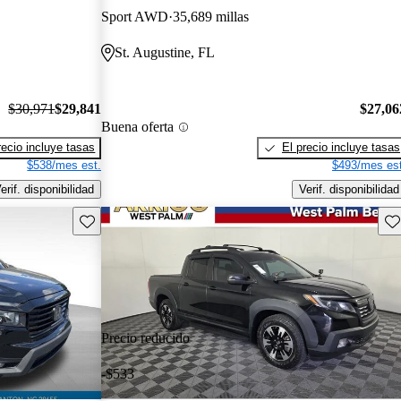
Sport AWD
35,689 millas
St. Augustine, FL
$30,971
$29,841
$27,06
Buena oferta
recio incluye tasas
El precio incluye tasas
$538/mes est.
$493/mes est
erif. disponibilidad
Verif. disponibilidad
Guarda este Aviso
Gu
Precio reducido
-$533