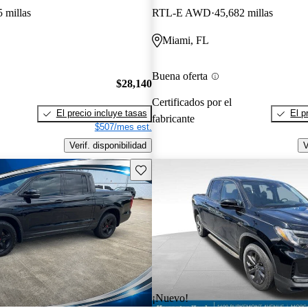
 millas
RTL-E AWD
45,682 millas
Miami, FL
Buena oferta
$28,140
Certificados por el
El precio incluye tasas
El p
fabricante
$507/mes est.
Verif. disponibilidad
V
Guarda este Aviso
¡Nuevo!