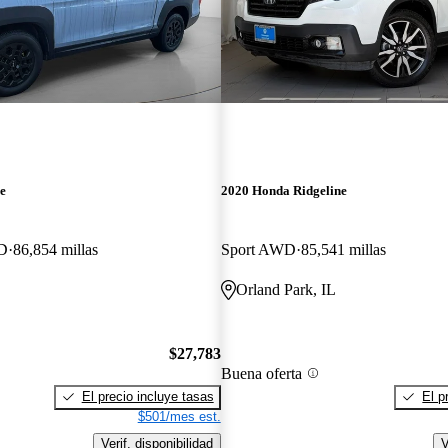
e
2020 Honda Ridgeline
WD
86,854 millas
Sport AWD
85,541 millas
Orland Park, IL
$27,783
Buena oferta
El precio incluye tasas
El p
$501/mes est.
Verif. disponibilidad
V