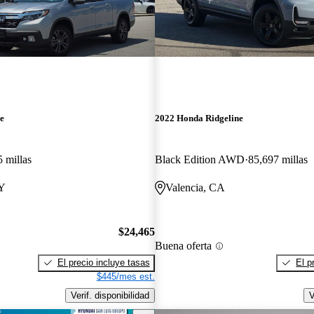
e
2022 Honda Ridgeline
 millas
Black Edition AWD
85,697 millas
KY
Valencia, CA
$24,465
Buena oferta
El precio incluye tasas
El p
$445/mes est.
Verif. disponibilidad
V