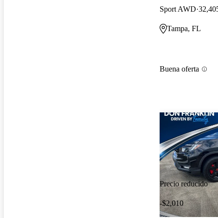
Sport AWD
32,405
Tampa, FL
Buena oferta
Precio reducido
-$2,010