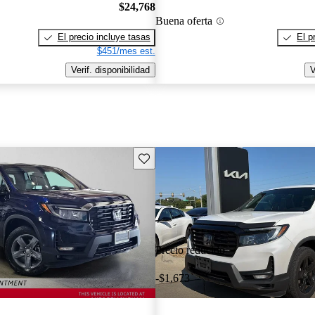
$24,768
Buena oferta
El precio incluye tasas
El p
$451/mes est.
Verif. disponibilidad
V
Guarda este Aviso
Precio reducido
-$1,673