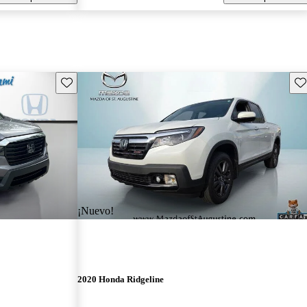
Guarda este Aviso
Gu
¡Nuevo!
2020 Honda Ridgeline