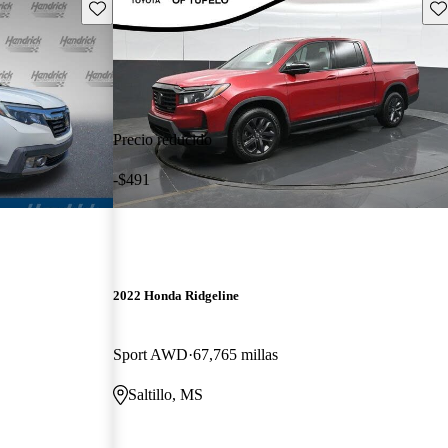
Guarda este Aviso
Gu
Precio reducido
-$491
2022 Honda Ridgeline
Sport AWD
67,765 millas
Saltillo, MS