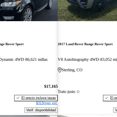
nge Rover Sport
2017 Land Rover Range Rover Sport
 Dynamic 4WD
86,621 millas
V8 Autobiography 4WD
83,052 mi
Sterling, CO
$17,165
Trato justo
El precio incluye tasas
El p
$313/mes est.
Verif. disponibilidad
V