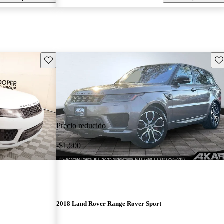
Guarda este Aviso
Gu
Precio reducido
-$1,500
2018 Land Rover Range Rover Sport