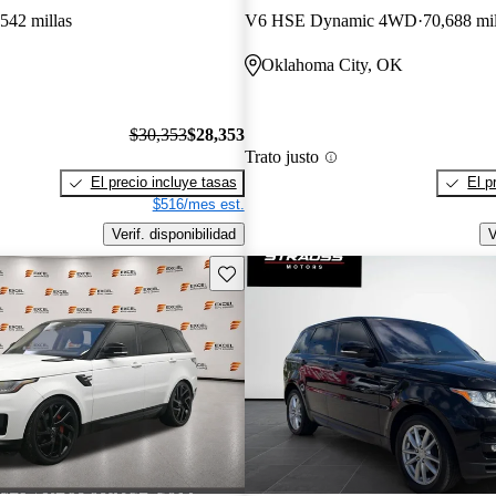
542 millas
V6 HSE Dynamic 4WD
70,688 mil
Oklahoma City, OK
$30,353
$28,353
Trato justo
El precio incluye tasas
El p
$516/mes est.
Verif. disponibilidad
V
Guarda este Aviso