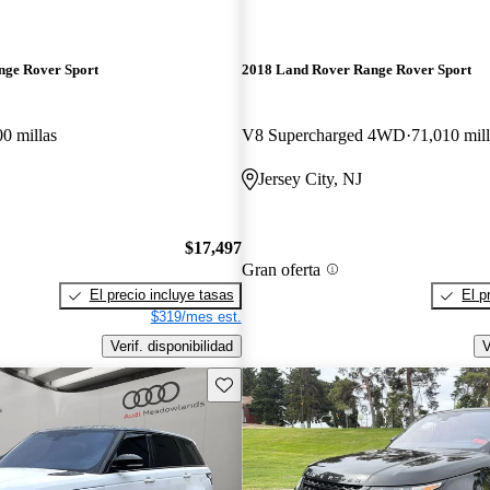
nge Rover Sport
2018 Land Rover Range Rover Sport
0 millas
V8 Supercharged 4WD
71,010 mill
Jersey City, NJ
$17,497
Gran oferta
El precio incluye tasas
El p
$319/mes est.
Verif. disponibilidad
V
Guarda este Aviso