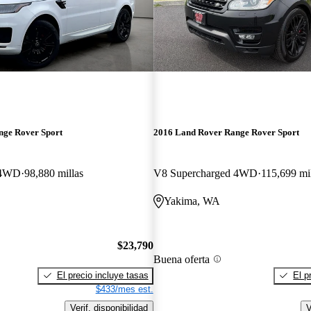
nge Rover Sport
2016 Land Rover Range Rover Sport
 4WD
98,880 millas
V8 Supercharged 4WD
115,699 mil
Yakima, WA
$23,790
Buena oferta
El precio incluye tasas
El p
$433/mes est.
Verif. disponibilidad
V