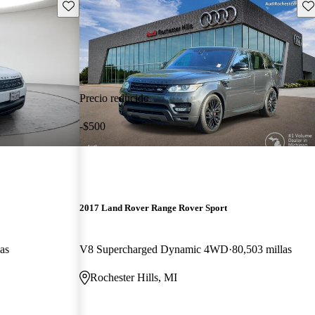
Guarda este Aviso
Gu
Precio reducido
-$500
2017 Land Rover Range Rover Sport
as
V8 Supercharged Dynamic 4WD
80,503 millas
Rochester Hills, MI