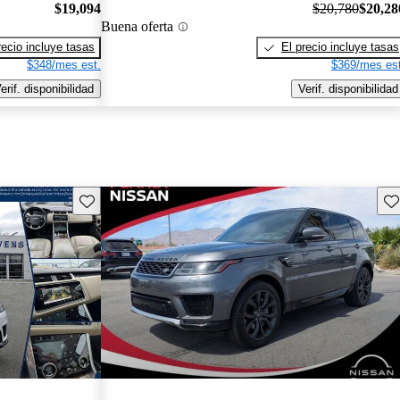
$19,094
$20,780
$20,28
Buena oferta
recio incluye tasas
El precio incluye tasas
$348/mes est.
$369/mes est
erif. disponibilidad
Verif. disponibilidad
Guarda este Aviso
Gu