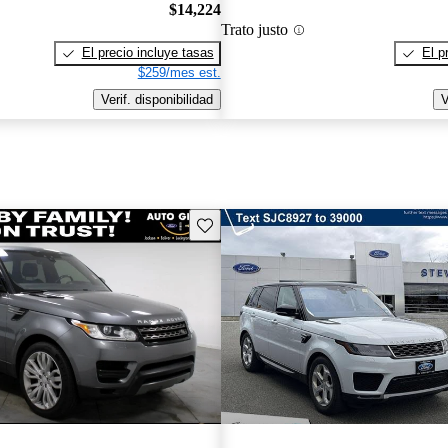
$14,224
Trato justo
El precio incluye tasas
El p
$259/mes est.
Verif. disponibilidad
V
Guarda este Aviso