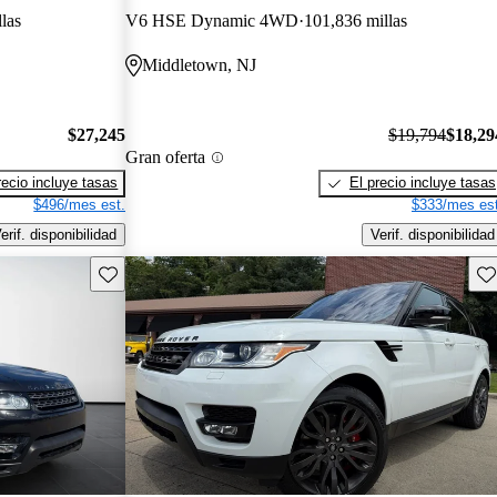
las
V6 HSE Dynamic 4WD
101,836 millas
Middletown, NJ
$27,245
$19,794
$18,29
Gran oferta
recio incluye tasas
El precio incluye tasas
$496/mes est.
$333/mes est
erif. disponibilidad
Verif. disponibilidad
Guarda este Aviso
Gu