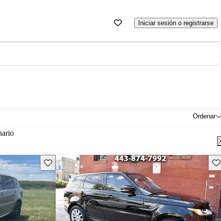
Iniciar sesión o registrarse
Ordenar
nario
Guarda este Aviso
Gu