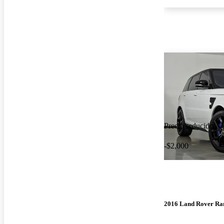
Precio reducido
-$2,000
2016 Land Rover Ra