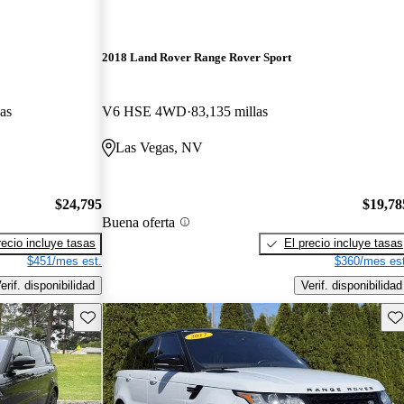
2018 Land Rover Range Rover Sport
as
V6 HSE 4WD
83,135 millas
Las Vegas, NV
$24,795
$19,78
Buena oferta
recio incluye tasas
El precio incluye tasas
$451/mes est.
$360/mes est
erif. disponibilidad
Verif. disponibilidad
Guarda este Aviso
Gu