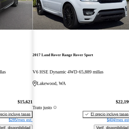
2017 Land Rover Range Rover Sport
las
V6 HSE Dynamic 4WD
65,889 millas
Lakewood, WA
$15,621
$22,19
Trato justo
recio incluye tasas
El precio incluye tasas
$285/mes est.
$404/mes est
erif. disponibilidad
Verif. disponibilidad