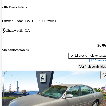
2002 Buick LeSabre
Limited Sedan FWD
117,000 millas
Chatsworth, CA
$6,0
Sin calificación
El precio incluye tasa
$111/mes es
Verif. disponibilidad
Gu