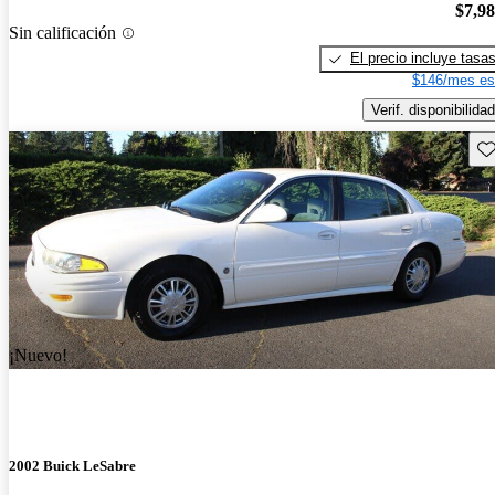
$7,9
Sin calificación
El precio incluye tasa
$146/mes es
Verif. disponibilidad
Gu
¡Nuevo!
2002 Buick LeSabre