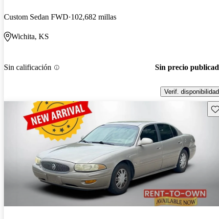
Custom Sedan FWD
102,682 millas
Wichita, KS
Sin calificación
Sin precio publica
Verif. disponibilidad
Gu