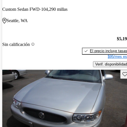
Custom Sedan FWD
104,290 millas
Seattle, WA
$5,1
Sin calificación
El precio incluye tasa
$95/mes es
Verif. disponibilidad
Gu