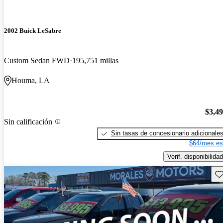
2002 Buick LeSabre
Custom Sedan FWD
195,751 millas
Houma, LA
$3,4
Sin calificación
Sin tasas de concesionario adicionale
$64/mes es
Verif. disponibilidad
Gu