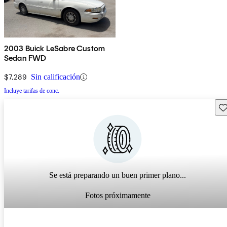
2003 Buick LeSabre Custom
Sedan FWD
$7,289
Sin calificación
Incluye tarifas de conc.
Gu
Se está preparando un buen primer plano...
Fotos próximamente