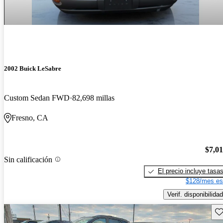
2002 Buick LeSabre
Custom Sedan FWD
82,698 millas
Fresno, CA
$7,0
Sin calificación
El precio incluye tasa
$128/mes es
Verif. disponibilidad
Gu