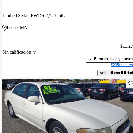
Limited Sedan FWD
62,725 millas
Pease, MN
$11,2
Sin calificación
El precio incluye tasa
$205/mes es
Verif. disponibilidad
Gu