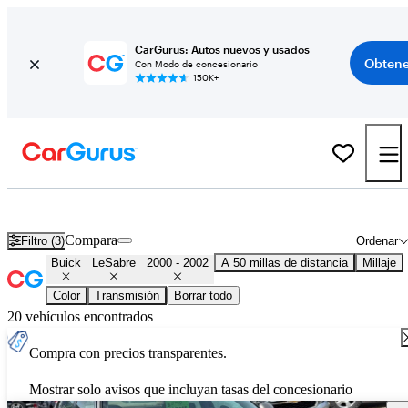
CarGurus: Autos nuevos y usados
Obtene
Con Modo de concesionario
150K+
2001 Buick LeSabre usados en venta en todo el país
Compara
Filtro (3)
Ordenar
Buick
LeSabre
2000 - 2002
A 50 millas de distancia
Millaje
Color
Transmisión
Borrar todo
20 vehículos encontrados
Compra con precios transparentes.
Mostrar solo avisos que incluyan tasas del concesionario