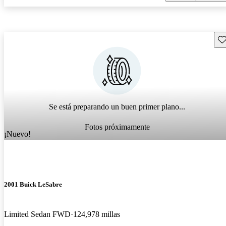
Gu
Se está preparando un buen primer plano...
Fotos próximamente
¡Nuevo!
2001 Buick LeSabre
Limited Sedan FWD
124,978 millas