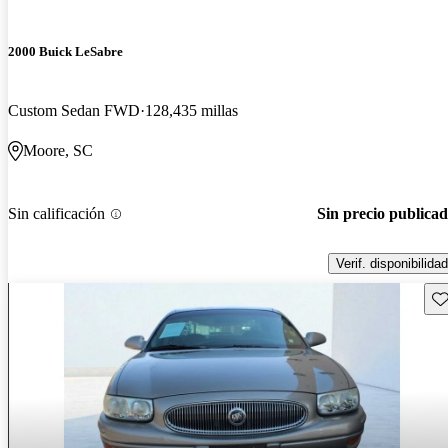
2000 Buick LeSabre
Custom Sedan FWD
128,435 millas
Moore, SC
Sin calificación
Sin precio publica
Verif. disponibilidad
Gu