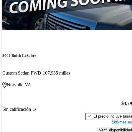
¡Nuevo!
2002 Buick LeSabre
Custom Sedan FWD
107,935 millas
Norvolk, VA
$4,7
Sin calificación
El precio incluye tasa
$88/mes es
Verif. disponibilidad