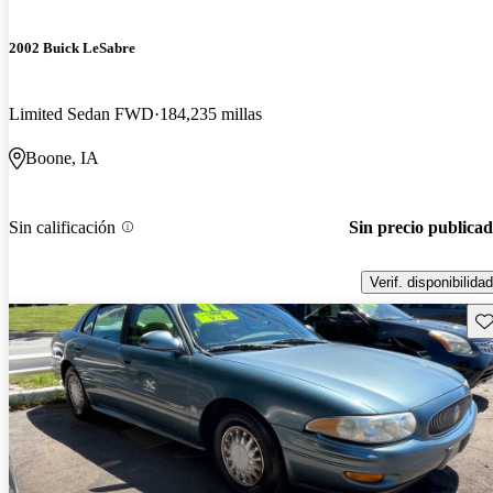
2002 Buick LeSabre
Limited Sedan FWD
184,235 millas
Boone, IA
Sin calificación
Sin precio publica
Verif. disponibilidad
Gu