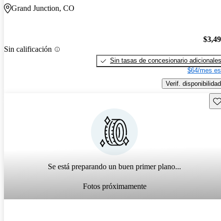
Grand Junction, CO
$3,4
Sin calificación
Sin tasas de concesionario adicionale
$64/mes es
Verif. disponibilidad
Gu
Se está preparando un buen primer plano...
Fotos próximamente