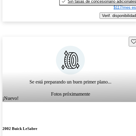
Sin tasas de concesionario adicionale
$117/mes es
Verif. disponibilidad
Gu
Se está preparando un buen primer plano...
Fotos próximamente
¡Nuevo!
2002 Buick LeSabre