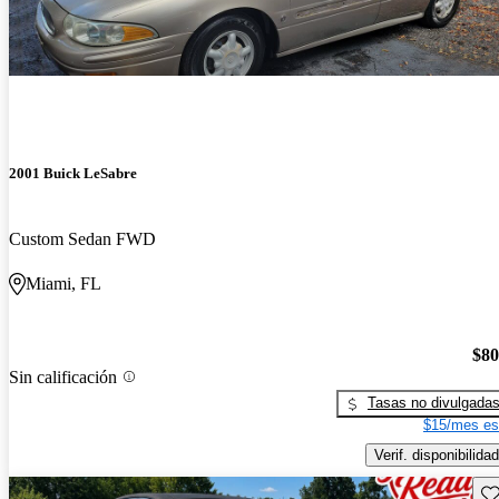
2001 Buick LeSabre
Custom Sedan FWD
Miami, FL
$80
Sin calificación
Tasas no divulgada
$15/mes es
Verif. disponibilidad
Gu