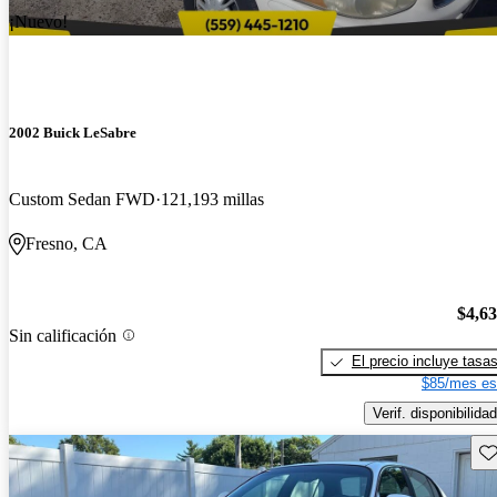
¡Nuevo!
2002 Buick LeSabre
Custom Sedan FWD
121,193 millas
Fresno, CA
$4,6
Sin calificación
El precio incluye tasa
$85/mes es
Verif. disponibilidad
Gu