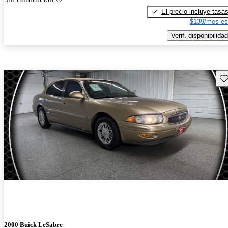
El precio incluye tasa
$139/mes es
Verif. disponibilidad
Gu
2000 Buick LeSabre