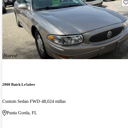
Gu
¡Nuevo!
2000 Buick LeSabre
Custom Sedan FWD
48,024 millas
Punta Gorda, FL