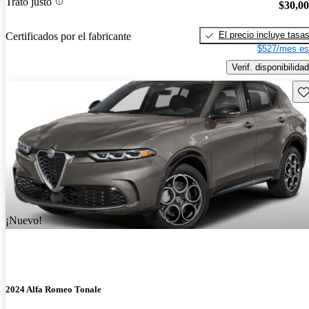
Trato justo
$30,0
El precio incluye tasa
Certificados por el fabricante
$527/mes es
Verif. disponibilidad
Gu
¡Nuevo!
2024 Alfa Romeo Tonale