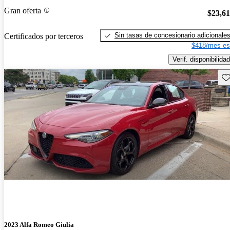
Gran oferta
$23,6
Sin tasas de concesionario adicionale
Certificados por terceros
$418/mes es
Verif. disponibilidad
Gu
2023 Alfa Romeo Giulia