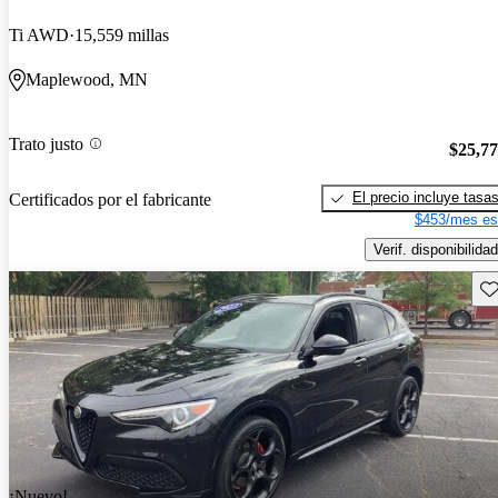
Ti AWD
15,559 millas
Maplewood, MN
Trato justo
$25,7
El precio incluye tasa
Certificados por el fabricante
$453/mes es
Verif. disponibilidad
Gu
¡Nuevo!