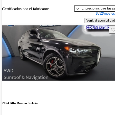
El precio incluye tasa
Certificados por el fabricante
$532/mes es
Verif. disponibilidad
Gu
2024 Alfa Romeo Stelvio