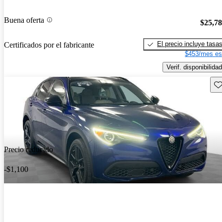
Buena oferta
$25,7
El precio incluye tasa
Certificados por el fabricante
$453/mes es
Verif. disponibilidad
Gu
Precio reducido
-$1,100