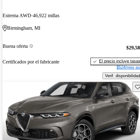
Estrema AWD
46,922 millas
Birmingham, MI
Buena oferta
$29,5
El precio incluye tasa
Certificados por el fabricante
$524/mes es
Verif. disponibilidad
Gu