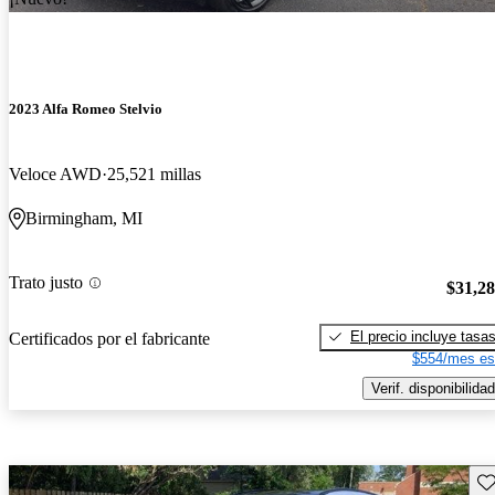
2023 Alfa Romeo Stelvio
Veloce AWD
25,521 millas
Birmingham, MI
Trato justo
$31,2
El precio incluye tasa
Certificados por el fabricante
$554/mes es
Verif. disponibilidad
Gu