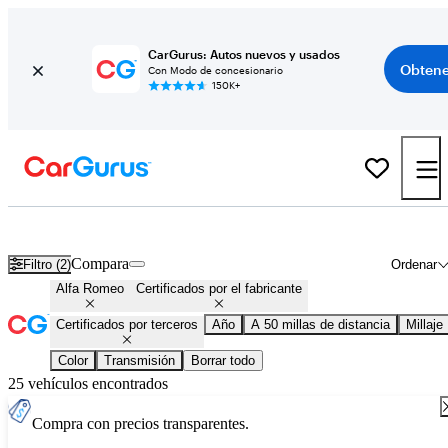
CarGurus: Autos nuevos y usados
Obtene
Con Modo de concesionario
150K+
Autos Alfa Romeo certificados en venta en todo el país
Compara
Filtro (2)
Ordenar
Alfa Romeo
Certificados por el fabricante
Certificados por terceros
Año
A 50 millas de distancia
Millaje
Color
Transmisión
Borrar todo
25 vehículos encontrados
Compra con precios transparentes.