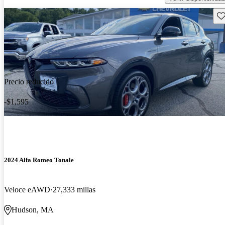
Gu
Precio reducido
-$1,595
2024 Alfa Romeo Tonale
Veloce eAWD
27,333 millas
Hudson, MA