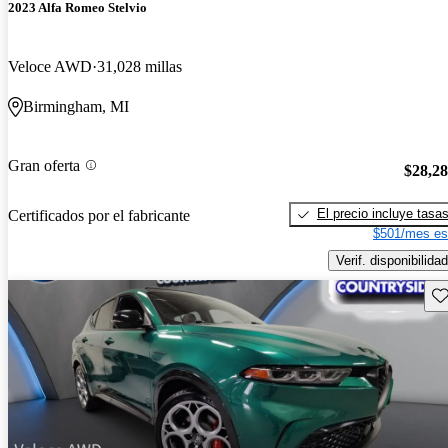
2023 Alfa Romeo Stelvio
Veloce AWD
31,028 millas
Birmingham, MI
Gran oferta
$28,2
El precio incluye tasa
Certificados por el fabricante
$501/mes es
Verif. disponibilidad
Gu