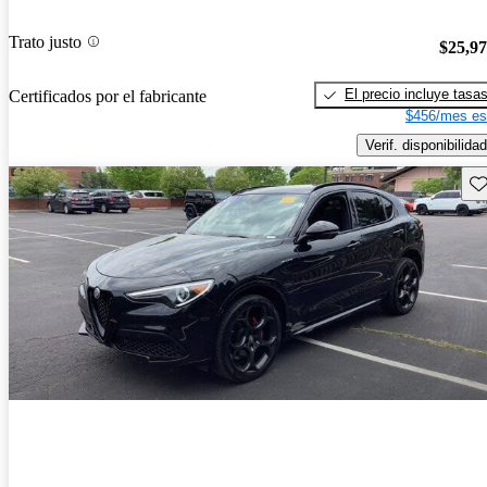
Trato justo
$25,9
El precio incluye tasa
Certificados por el fabricante
$456/mes es
Verif. disponibilidad
Gu