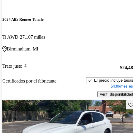
2024 Alfa Romeo Tonale
Ti AWD
27,107 millas
Birmingham, MI
Trato justo
$24,4
El precio incluye tasa
Certificados por el fabricante
$430/mes es
Verif. disponibilidad
Gu