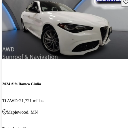
Gu
2024 Alfa Romeo Giulia
Ti AWD
21,721 millas
Maplewood, MN