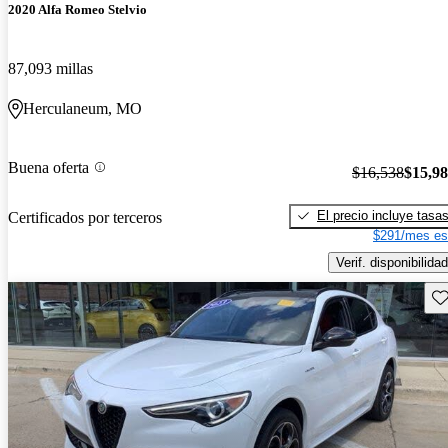
2020 Alfa Romeo Stelvio
87,093 millas
Herculaneum, MO
Buena oferta
$16,538
$15,9
El precio incluye tasa
Certificados por terceros
$291/mes es
Verif. disponibilidad
Gu