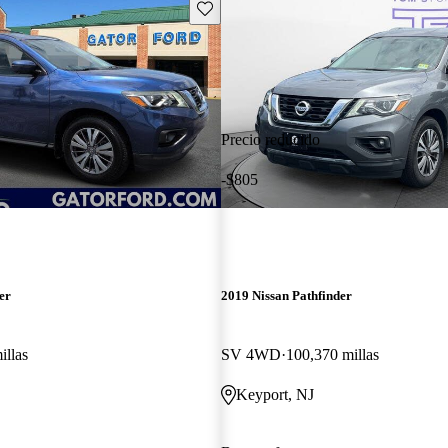
Guarda este Aviso
Precio reducido
-$805
er
2019 Nissan Pathfinder
illas
SV 4WD
100,370 millas
Keyport, NJ