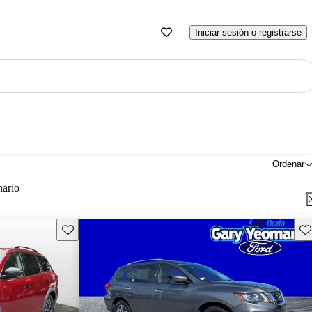
Iniciar sesión o registrarse
Ordenar
nario
Guarda este Aviso
Gu