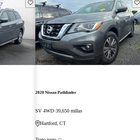
Guarda este Aviso
Gu
¡Nuevo!
2020 Nissan Pathfinder
SV 4WD
39,650 millas
Hartford, CT
Trato justo