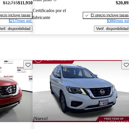
$12,715
$11,910
$20,89
Certificados por el
recio incluye tasas
El precio incluye tasas
fabricante
$217/mes est.
$380/mes est
erif. disponibilidad
Verif. disponibilidad
Guarda este Aviso
Gu
¡Nuevo!