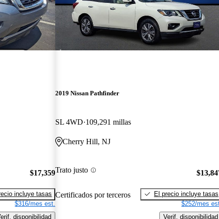
2019 Nissan Pathfinder
SL 4WD
109,291 millas
Cherry Hill, NJ
Trato justo
$17,359
$13,84
recio incluye tasas
El precio incluye tasas
Certificados por terceros
$316/mes est.
$252/mes est
erif. disponibilidad
Verif. disponibilidad