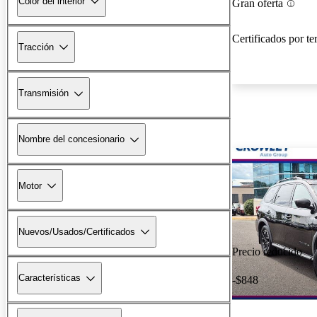
Color del interior
Gran oferta
Certificados por te
Tracción
Transmisión
Nombre del concesionario
Motor
Nuevos/Usados/Certificados
Precio reducido
Características
-$848