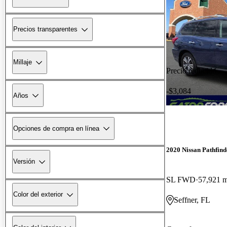
Precios transparentes
Millaje
Precio reducido
-$3,084
Años
Opciones de compra en línea
2020 Nissan Pathfind
Versión
SL FWD
57,921 m
Color del exterior
Seffner, FL