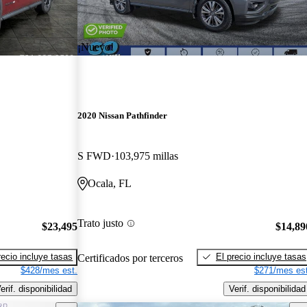
¡Nuevo!
2020 Nissan Pathfinder
S FWD
103,975 millas
Ocala, FL
Trato justo
$23,495
$14,89
recio incluye tasas
El precio incluye tasas
Certificados por terceros
$428/mes est.
$271/mes est
erif. disponibilidad
Verif. disponibilidad