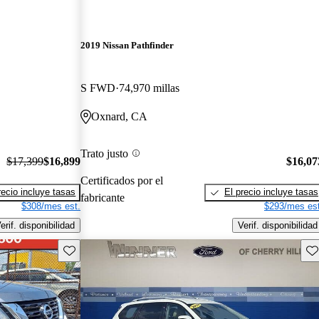
2019 Nissan Pathfinder
S FWD
74,970 millas
Oxnard, CA
Trato justo
$17,399
$16,899
$16,07
Certificados por el
recio incluye tasas
El precio incluye tasas
fabricante
$308/mes est.
$293/mes est
erif. disponibilidad
Verif. disponibilidad
Guarda este Aviso
Gu