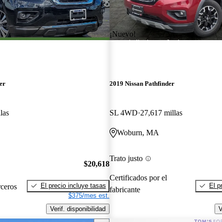
¡Nuevo!
er
2019 Nissan Pathfinder
las
SL 4WD
27,617 millas
Woburn, MA
Trato justo
$20,618
Certificados por el
El precio incluye tasas
El p
rceros
fabricante
$375/mes est.
Verif. disponibilidad
V