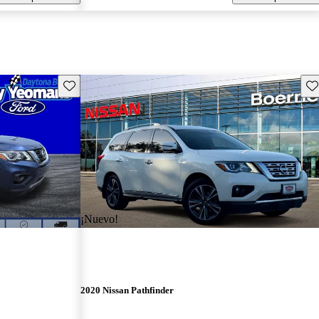
Guarda este Aviso
Gu
¡Nuevo!
2020 Nissan Pathfinder