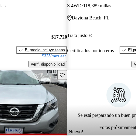
las
S 4WD
118,389 millas
Daytona Beach, FL
Trato justo
$17,720
El precio incluye tasas
El p
Certificados por terceros
$323/mes est.
Verif. disponibilidad
V
Guarda este Aviso
Se está preparando un buen pr
Fotos próximamen
¡Nuevo!