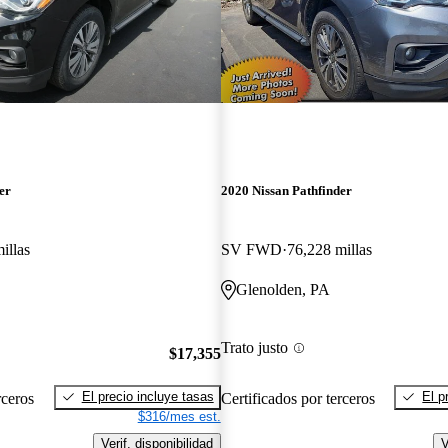
er
2020 Nissan Pathfinder
illas
SV FWD
76,228 millas
Glenolden, PA
Trato justo
$17,355
El precio incluye tasas
El p
rceros
Certificados por terceros
$316/mes est.
Verif. disponibilidad
V