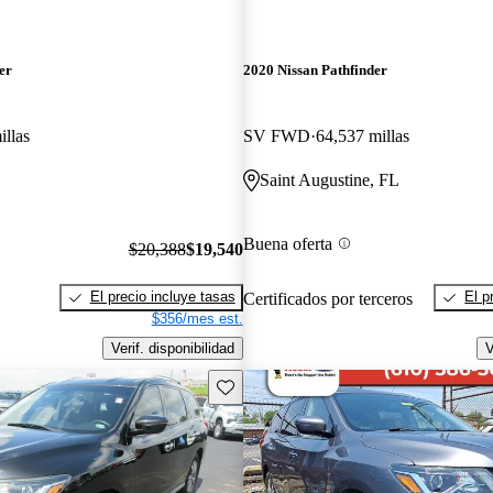
er
2020 Nissan Pathfinder
illas
SV FWD
64,537 millas
Saint Augustine, FL
Buena oferta
$20,388
$19,540
El precio incluye tasas
El p
Certificados por terceros
$356/mes est.
Verif. disponibilidad
V
Guarda este Aviso