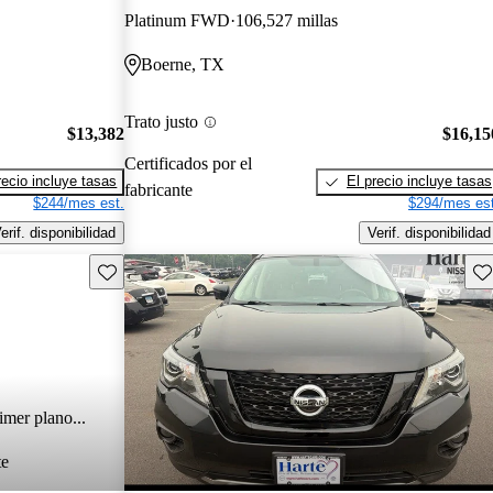
Platinum FWD
106,527 millas
Boerne, TX
Trato justo
$13,382
$16,15
Certificados por el
recio incluye tasas
El precio incluye tasas
fabricante
$244/mes est.
$294/mes est
erif. disponibilidad
Verif. disponibilidad
Guarda este Aviso
Gu
imer plano...
te