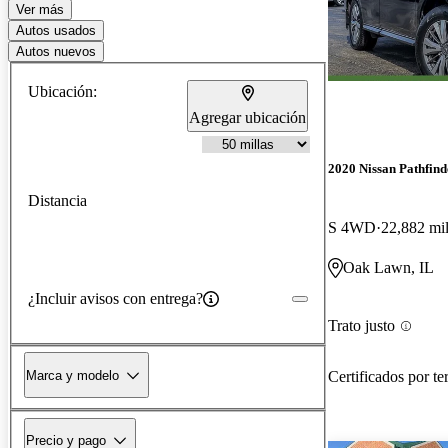
Ver más
Autos usados
Autos nuevos
Ubicación:
Agregar ubicación
2020 Nissan Pathfind
Distancia
S 4WD
22,882 mil
Oak Lawn, IL
¿Incluir avisos con entrega?
Trato justo
Certificados por te
Marca y modelo
Precio y pago