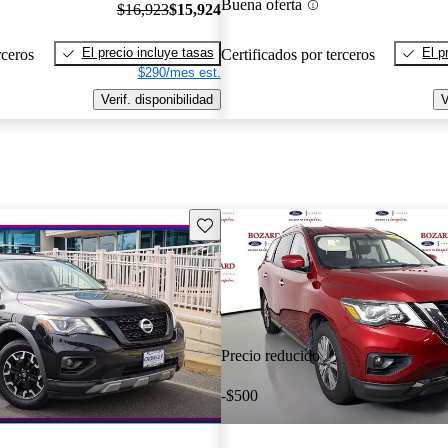
Buena oferta
$16,923
$15,924
El precio incluye tasas
El p
rceros
Certificados por terceros
$290/mes est.
Verif. disponibilidad
V
Guarda este Aviso
Precio reducido
-$500