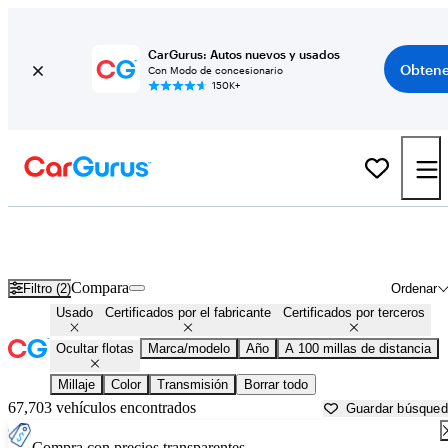
CarGurus: Autos nuevos y usados
Obtene
Con Modo de concesionario
150K+
Autos con prueba de conducción a domicilio gratuita en venta en
San Bernardino, CA
Compara
Filtro (2)
Ordenar
Usado
Certificados por el fabricante
Certificados por terceros
Ocultar flotas
Marca/modelo
Año
A 100 millas de distancia
Millaje
Color
Transmisión
Borrar todo
67,703 vehículos encontrados
Guardar búsque
Compra con precios transparentes.