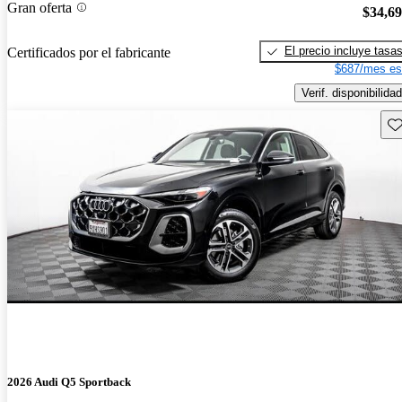
Gran oferta
$34,6
El precio incluye tasa
Certificados por el fabricante
$687/mes es
Verif. disponibilidad
Gu
2026 Audi Q5 Sportback