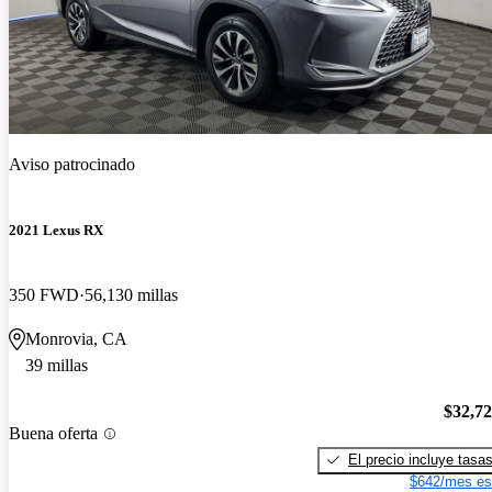
Aviso patrocinado
2021 Lexus RX
350 FWD
56,130 millas
Monrovia, CA
39 millas
$32,7
Buena oferta
El precio incluye tasa
$642/mes es