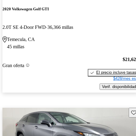
2020 Volkswagen Golf GTI
2.0T SE 4-Door FWD
36,366 millas
Temecula, CA
45 millas
$21,6
Gran oferta
El precio incluye tasa
$428/mes es
Verif. disponibilidad
Gu