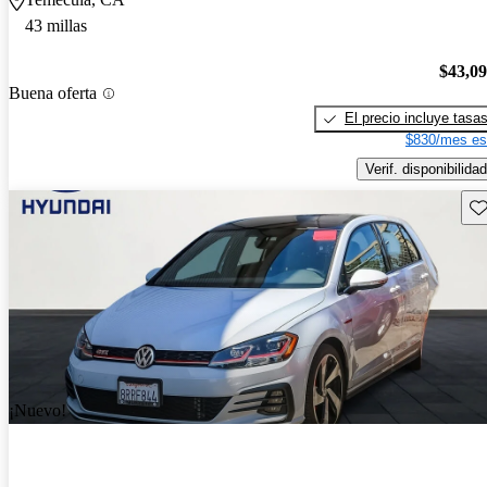
43 millas
$43,0
Buena oferta
El precio incluye tasa
$830/mes es
Verif. disponibilidad
Gu
¡Nuevo!