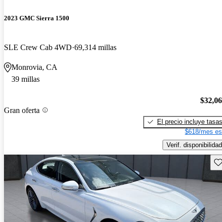
2023 GMC Sierra 1500
SLE Crew Cab 4WD
69,314 millas
Monrovia, CA
39 millas
$32,0
Gran oferta
El precio incluye tasa
$618/mes es
Verif. disponibilidad
Gu