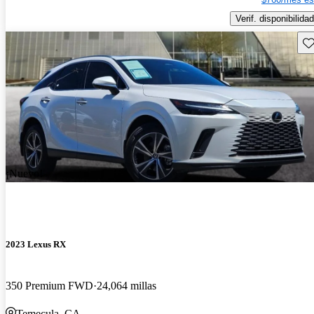
Verif. disponibilidad
Gu
¡Nuevo!
2023 Lexus RX
350 Premium FWD
24,064 millas
Temecula, CA