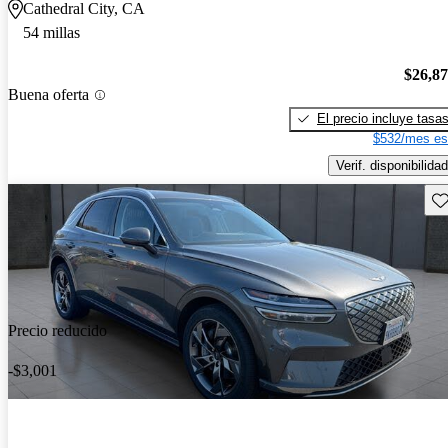
Cathedral City, CA
54 millas
$26,8
Buena oferta
El precio incluye tasa
$532/mes es
Verif. disponibilidad
Gu
Precio reducido
-$3,001