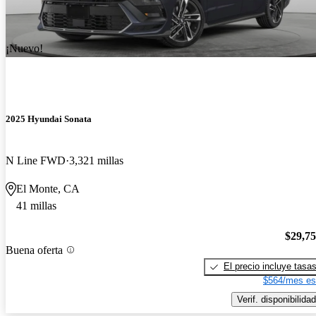
¡Nuevo!
2025 Hyundai Sonata
N Line FWD
3,321 millas
El Monte, CA
41 millas
$29,7
Buena oferta
El precio incluye tasa
$564/mes es
Verif. disponibilidad