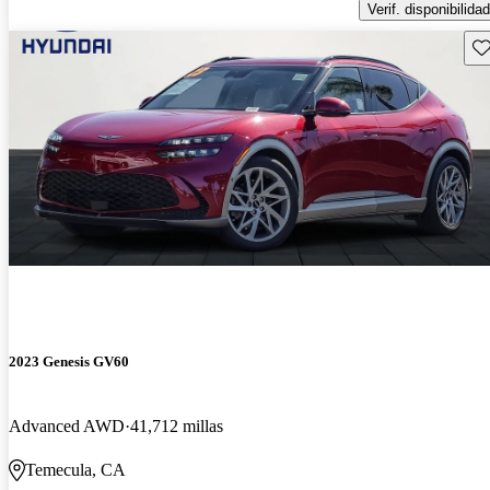
Verif. disponibilidad
Gu
2023 Genesis GV60
Advanced AWD
41,712 millas
Temecula, CA