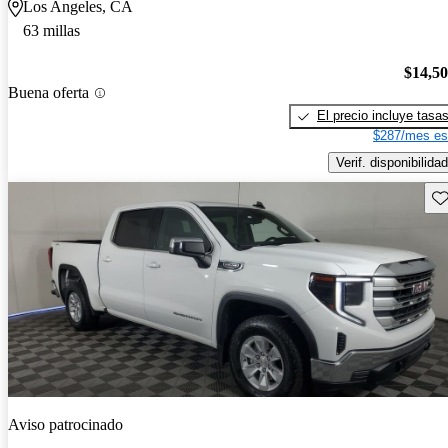
Los Angeles, CA
63 millas
$14,5
Buena oferta
El precio incluye tasa
$287/mes es
Verif. disponibilidad
Gu
Aviso patrocinado