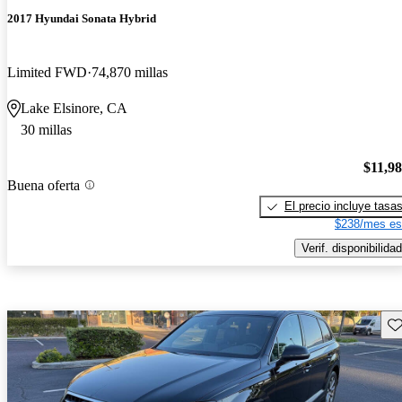
2017 Hyundai Sonata Hybrid
Limited FWD
74,870 millas
Lake Elsinore, CA
30 millas
$11,9
Buena oferta
El precio incluye tasa
$238/mes es
Verif. disponibilidad
Gu