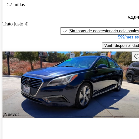
57 millas
$4,9
Trato justo
Sin tasas de concesionario adicionale
$99/mes es
Verif. disponibilidad
Gu
¡Nuevo!