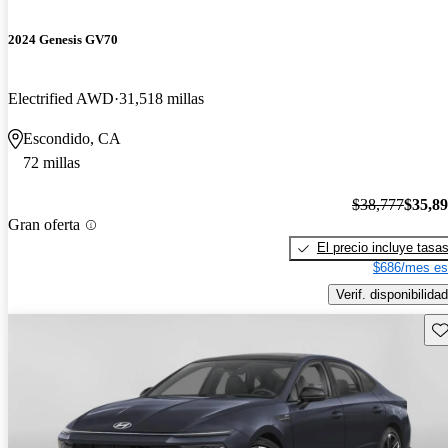
2024 Genesis GV70
Electrified AWD
31,518 millas
Escondido, CA
72 millas
$38,777
$35,8
Gran oferta
El precio incluye tasa
$686/mes es
Verif. disponibilidad
Gu