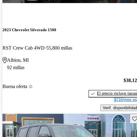
2023 Chevrolet Silverado 1500
RST Crew Cab 4WD
55,800 millas
Albion, MI
92 millas
$38,1
Buena oferta
El precio incluye tasa
$716/mes es
Verif. disponibilidad
Gu