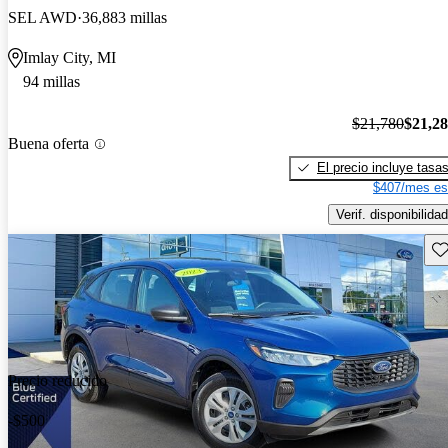
SEL AWD
36,883 millas
Imlay City, MI
94 millas
$21,780
$21,2
Buena oferta
El precio incluye tasa
$407/mes es
Verif. disponibilidad
Gu
Precio reducido
-$500