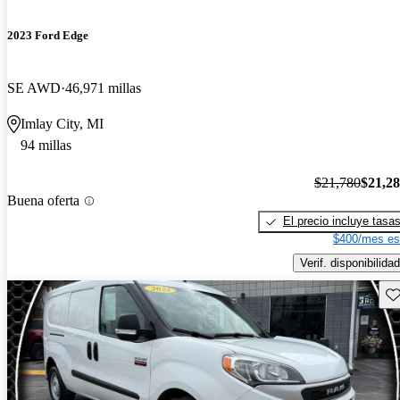
2023 Ford Edge
SE AWD
46,971 millas
Imlay City, MI
94 millas
$21,780
$21,2
Buena oferta
El precio incluye tasa
$400/mes es
Verif. disponibilidad
Gu