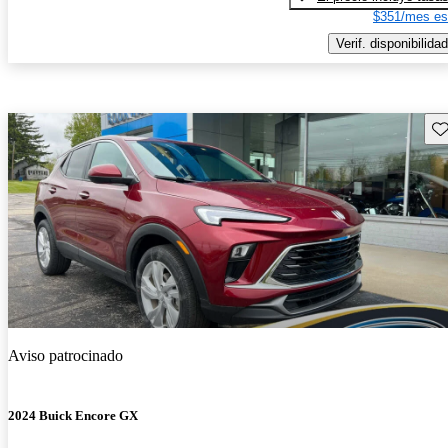
$351/mes es
Verif. disponibilidad
Gu
Aviso patrocinado
2024 Buick Encore GX