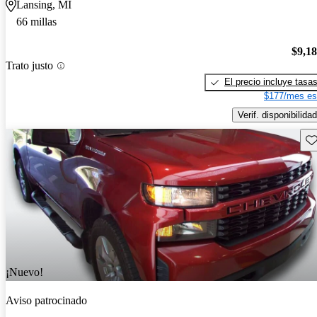
Lansing, MI
66 millas
$9,1
Trato justo
El precio incluye tasa
$177/mes es
Verif. disponibilidad
Gu
¡Nuevo!
Aviso patrocinado