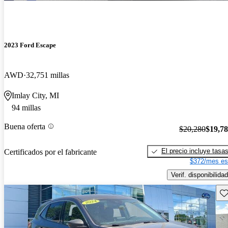
2023 Ford Escape
AWD
32,751 millas
Imlay City, MI
94 millas
Buena oferta
$20,280
$19,7
El precio incluye tasa
Certificados por el fabricante
$372/mes es
Verif. disponibilidad
Gu