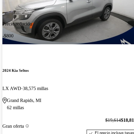
Precio reducido
-$800
2024 Kia Seltos
LX AWD
38,575 millas
Grand Rapids, MI
62 millas
$19,614
$18,8
Gran oferta
El precio incluye tasa