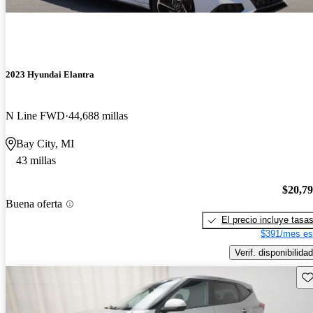
2023 Hyundai Elantra
N Line FWD
44,688 millas
Bay City, MI
43 millas
$20,7
Buena oferta
El precio incluye tasa
$391/mes es
Verif. disponibilidad
Gu