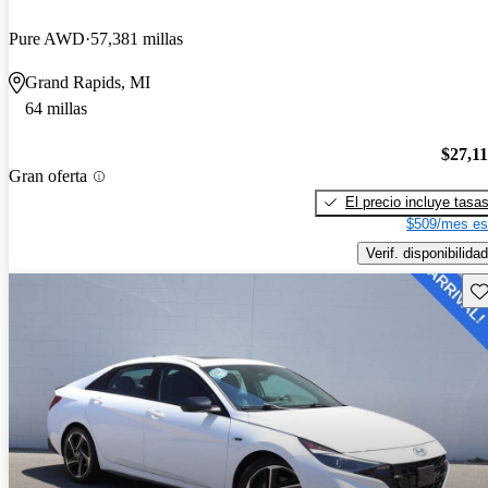
Pure AWD
57,381 millas
Grand Rapids, MI
64 millas
$27,1
Gran oferta
El precio incluye tasa
$509/mes es
Verif. disponibilidad
Gu