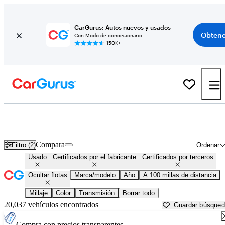
CarGurus: Autos nuevos y usados
Obtene
Con Modo de concesionario
150K+
Autos con prueba de conducción a domicilio gratuita en venta en
Mount Pleasant, MI
Compara
Filtro (2)
Ordenar
Usado
Certificados por el fabricante
Certificados por terceros
Ocultar flotas
Marca/modelo
Año
A 100 millas de distancia
Millaje
Color
Transmisión
Borrar todo
20,037 vehículos encontrados
Guardar búsque
Compra con precios transparentes.