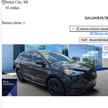
Imlay City, MI
95 millas
$20,280
$19,7
Buena oferta
El precio incluye tasa
$378/mes es
Verif. disponibilidad
Gu
Precio reducido
-$500