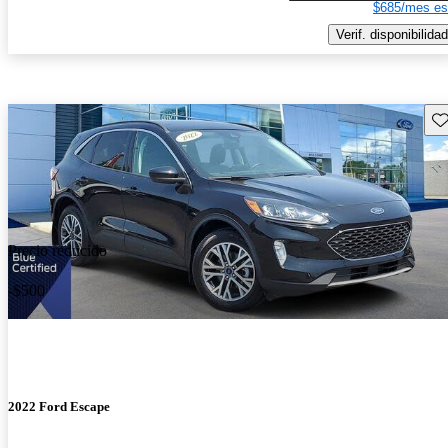
$685/mes es
Verif. disponibilidad
Gu
Precio reducido
-$500
2022 Ford Escape