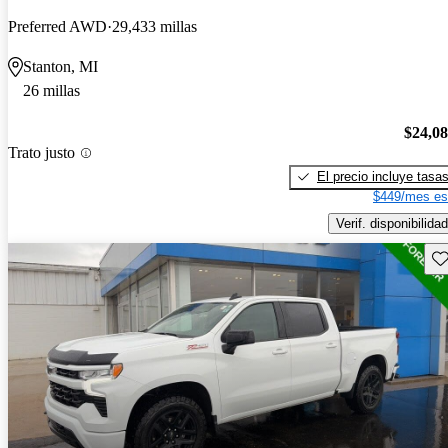
Preferred AWD
29,433 millas
Stanton, MI
26 millas
$24,0
Trato justo
El precio incluye tasa
$449/mes es
Verif. disponibilidad
Gu