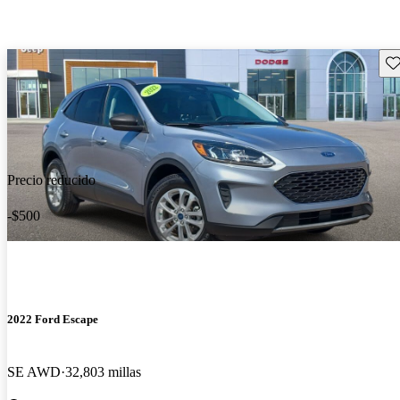
Gu
Precio reducido
-$500
2022 Ford Escape
SE AWD
32,803 millas