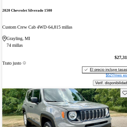
2020 Chevrolet Silverado 1500
Custom Crew Cab 4WD
64,815 millas
Grayling, MI
74 millas
$27,3
Trato justo
El precio incluye tasa
$527/mes es
Verif. disponibilidad
Gu