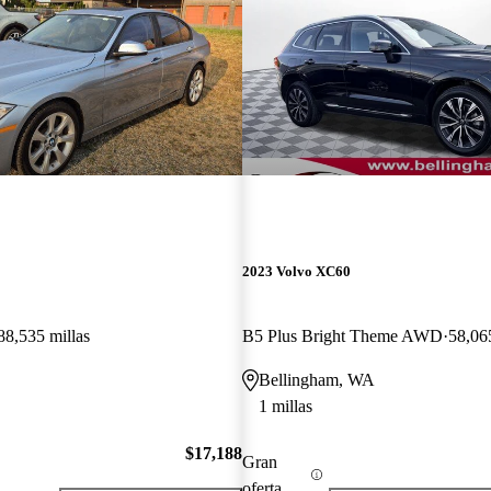
2023 Volvo XC60
88,535 millas
B5 Plus Bright Theme AWD
58,065
Bellingham, WA
1 millas
$17,188
Gran
oferta