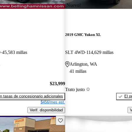
¡Nuevo!
2019 GMC Yukon XL
D
45,583 millas
SLT 4WD
114,629 millas
A
Arlington, WA
41 millas
$23,999
Trato justo
n tasas de concesionario adicionales
El p
$456/mes est.
Verif. disponibilidad
V
Guarda este Aviso