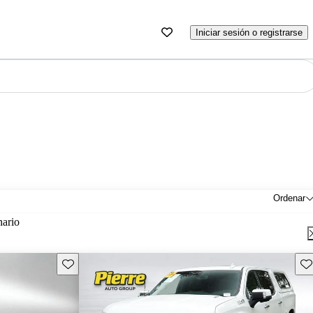
Iniciar sesión o registrarse
Ordenar
nario
Guarda este Aviso
Gu