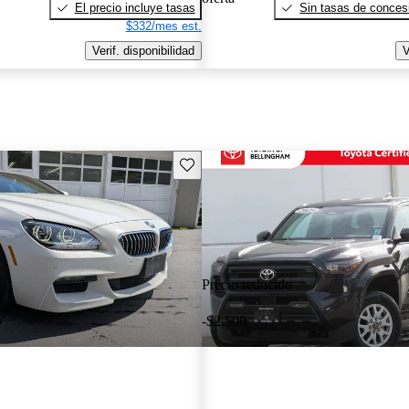
El precio incluye tasas
Sin tasas de concesi
$332/mes est.
Verif. disponibilidad
V
Guarda este Aviso
Precio reducido
-$2,500