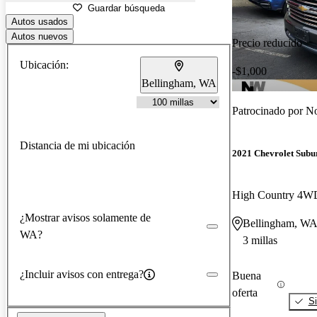
Guardar búsqueda
Autos usados
Autos nuevos
Precio reducido
Ubicación:
-$1,000
Bellingham, WA
Patrocinado por
No
Distancia de mi ubicación
2021 Chevrolet Subu
High Country 4W
¿Mostrar avisos solamente de
Bellingham, W
WA?
3 millas
¿Incluir avisos con entrega?
Buena
oferta
Si