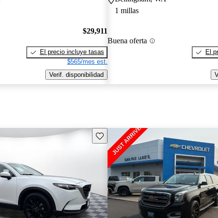
1 millas
$29,911
Buena oferta
El precio incluye tasas
El p
$565/mes est.
Verif. disponibilidad
V
Guarda este Aviso