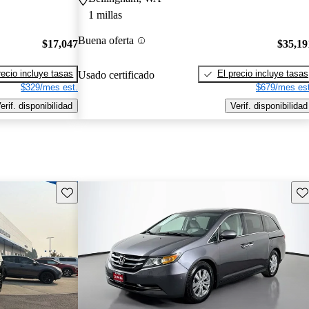
1 millas
Buena oferta
$17,047
$35,19
recio incluye tasas
El precio incluye tasas
Usado certificado
$329/mes est.
$679/mes est
erif. disponibilidad
Verif. disponibilidad
Guarda este Aviso
Gu