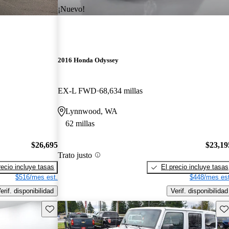
¡Nuevo!
2016 Honda Odyssey
EX-L FWD
68,634 millas
Lynnwood, WA
62 millas
$26,695
$23,19
Trato justo
recio incluye tasas
El precio incluye tasas
$516/mes est.
$448/mes est
erif. disponibilidad
Verif. disponibilidad
Guarda este Aviso
Gu