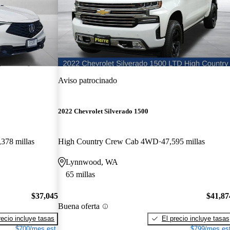
Aviso patrocinado
2022 Chevrolet Silverado 1500
,378 millas
High Country Crew Cab 4WD
47,595 millas
Lynnwood, WA
65 millas
$37,045
$41,87
Buena oferta
recio incluye tasas
El precio incluye tasas
$700/mes est.
$799/mes est