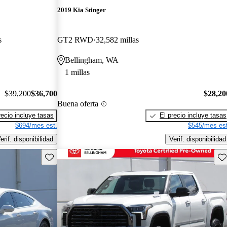
2019 Kia Stinger
s
GT2 RWD
32,582 millas
Bellingham, WA
1 millas
$39,200
$36,700
$28,20
Buena oferta
recio incluye tasas
El precio incluye tasas
$694/mes est.
$545/mes est
erif. disponibilidad
Verif. disponibilidad
Guarda este Aviso
Gu