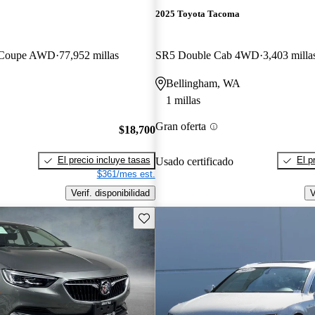
2025 Toyota Tacoma
n Coupe AWD
77,952 millas
SR5 Double Cab 4WD
3,403 milla
Bellingham, WA
1 millas
Gran oferta
$18,700
El precio incluye tasas
El p
Usado certificado
$361/mes est.
Verif. disponibilidad
V
Guarda este Aviso