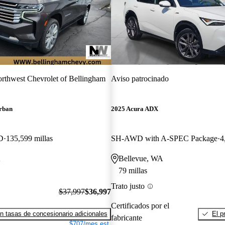
rthwest Chevrolet of Bellingham
Aviso patrocinado
rban
2025 Acura ADX
D
135,599 millas
SH-AWD with A-SPEC Package
4
A
Bellevue, WA
79 millas
Trato justo
$37,997
$36,997
Certificados por el
n tasas de concesionario adicionales
El p
fabricante
$707/mes est.