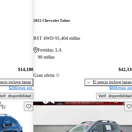
2022 Chevrolet Tahoe
RST 4WD
91,404 millas
Ferriday, LA
90 millas
$14,180
$42,33
Gran oferta
recio incluye tasas
El precio incluye tasas
$286/mes est.
$845/mes est
erif. disponibilidad
Verif. disponibilidad
Guarda este Aviso
Gu