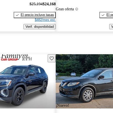
$25,194
$24,168
Gran oferta
El precio incluye tasas
El p
$482/mes est.
Verif. disponibilidad
V
Guarda este Aviso
¡Nuevo!