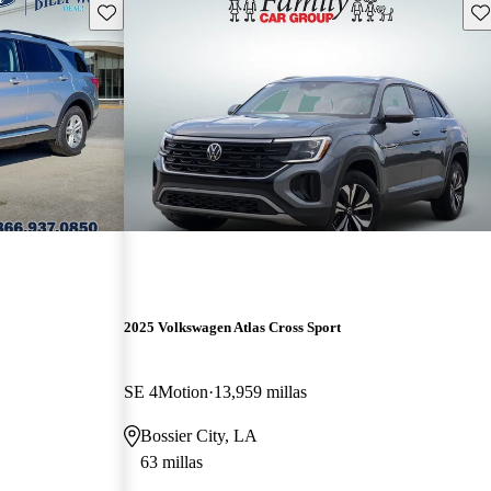
Guarda este Aviso
Gu
2025 Volkswagen Atlas Cross Sport
SE 4Motion
13,959 millas
Bossier City, LA
63 millas