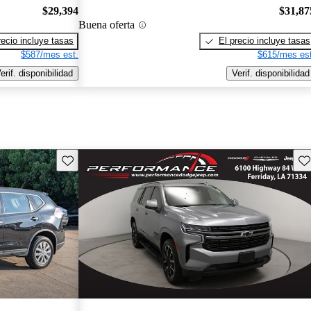
$29,394
$31,87
Buena oferta
recio incluye tasas
El precio incluye tasas
$587/mes est.
$615/mes est
erif. disponibilidad
Verif. disponibilidad
Guarda este Aviso
Gu