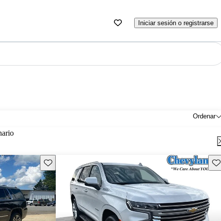
Iniciar sesión o registrarse
Ordenar
nario
Guarda este Aviso
Gu