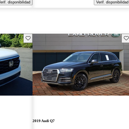
erif. disponibilidad
Verif. disponibilidad
Guarda este Aviso
Gu
2019 Audi Q7