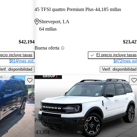
45 TFSI quattro Premium Plus
44,185 millas
Shreveport, LA
64 millas
$42,194
$23,42
Buena oferta
recio incluye tasas
El precio incluye tasas
$814/mes est.
$472/mes est
erif. disponibilidad
Verif. disponibilidad
Guarda este Aviso
Gu
Precio reducido
-$3,374