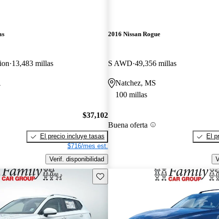
as
2016 Nissan Rogue
ion
13,483 millas
S AWD
49,356 millas
A
Natchez, MS
100 millas
$37,102
Buena oferta
El precio incluye tasas
El p
$716/mes est.
Verif. disponibilidad
V
Guarda este Aviso