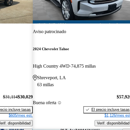
Aviso patrocinado
2024 Chevrolet Tahoe
High Country 4WD
74,875 millas
Shreveport, LA
63 millas
$31,114
$30,029
$57,92
Buena oferta
recio incluye tasas
El precio incluye tasas
$605/mes est.
$1,126/mes est
erif. disponibilidad
Verif. disponibilidad