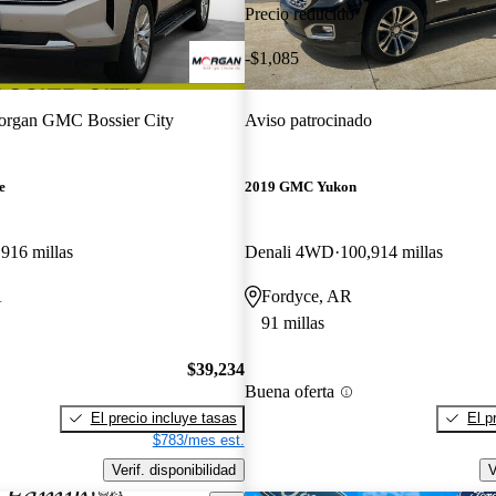
Precio reducido
-$1,085
rgan GMC Bossier City
Aviso patrocinado
e
2019 GMC Yukon
916 millas
Denali 4WD
100,914 millas
A
Fordyce, AR
91 millas
$39,234
Buena oferta
El precio incluye tasas
El p
$783/mes est.
Verif. disponibilidad
V