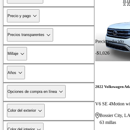
Precio y pago
Precios transparentes
Precio reducido
-$1,026
Millaje
Años
2022 Volkswagen Atl
Opciones de compra en línea
V6 SE 4Motion wi
Color del exterior
Bossier City, L
63 millas
Color del interior