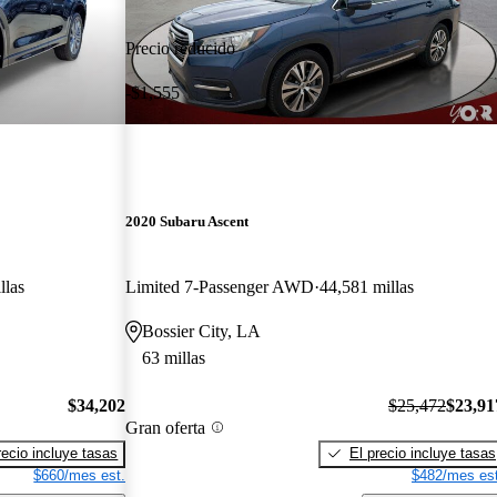
Precio reducido
-$1,555
2020 Subaru Ascent
llas
Limited 7-Passenger AWD
44,581 millas
Bossier City, LA
63 millas
$34,202
$25,472
$23,91
Gran oferta
recio incluye tasas
El precio incluye tasas
$660/mes est.
$482/mes est