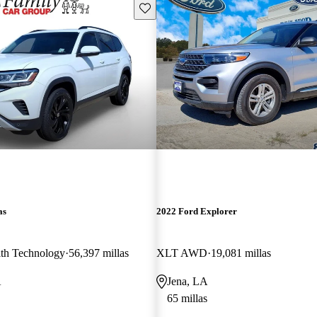
Guarda este Aviso
as
2022 Ford Explorer
th Technology
56,397 millas
XLT AWD
19,081 millas
A
Jena, LA
65 millas