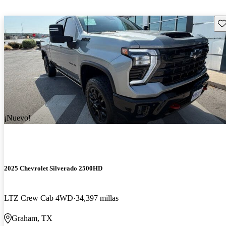
Gu
¡Nuevo!
2025 Chevrolet Silverado 2500HD
LTZ Crew Cab 4WD
34,397 millas
Graham, TX