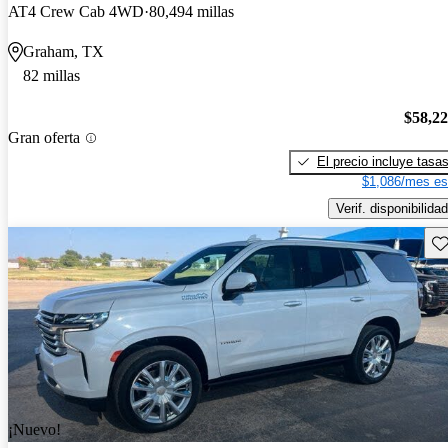
AT4 Crew Cab 4WD
80,494 millas
Graham, TX
82 millas
$58,2
Gran oferta
El precio incluye tasa
$1,086/mes es
Verif. disponibilidad
Gu
¡Nuevo!