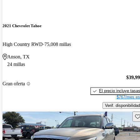
2021 Chevrolet Tahoe
High Country RWD
75,008 millas
Anson, TX
24 millas
$39,9
Gran oferta
El precio incluye tasa
$767/mes es
Verif. disponibilidad
Gu