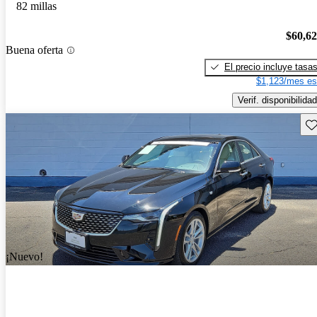
82 millas
$60,6
Buena oferta
El precio incluye tasa
$1,123/mes es
Verif. disponibilidad
Gu
¡Nuevo!