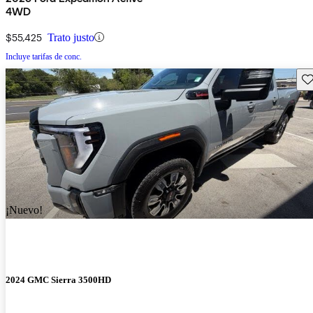
4WD
$55,425
Trato justo
Incluye tarifas de conc.
Gu
¡Nuevo!
2024 GMC Sierra 3500HD