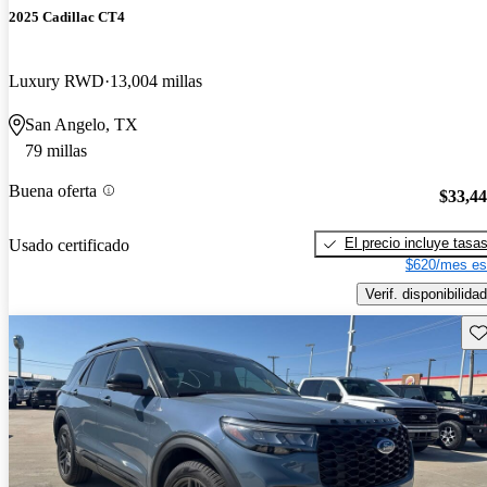
2025 Cadillac CT4
Luxury RWD
13,004 millas
San Angelo, TX
79 millas
Buena oferta
$33,4
El precio incluye tasa
Usado certificado
$620/mes es
Verif. disponibilidad
Gu