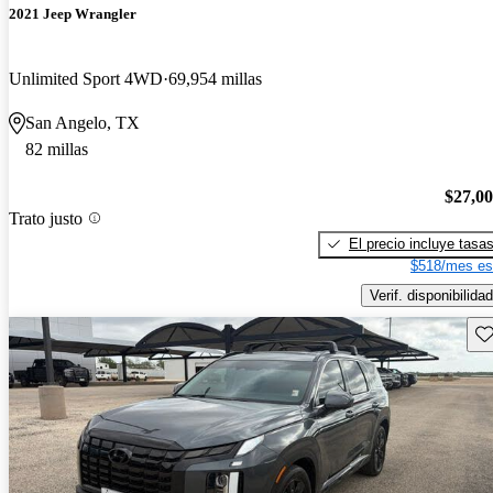
2021 Jeep Wrangler
Unlimited Sport 4WD
69,954 millas
San Angelo, TX
82 millas
$27,0
Trato justo
El precio incluye tasa
$518/mes es
Verif. disponibilidad
Gu