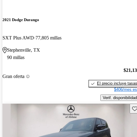
2021 Dodge Durango
SXT Plus AWD
77,805 millas
Stephenville, TX
90 millas
$21,1
Gran oferta
El precio incluye tasa
$406/mes es
Verif. disponibilidad
Gu