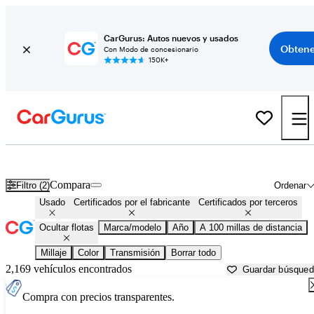
CarGurus: Autos nuevos y usados
Obtene
Con Modo de concesionario
150K+
Autos con citas con el concesionario en venta en
Abilene, TX
Compara
Filtro (2)
Ordenar
Usado
Certificados por el fabricante
Certificados por terceros
Ocultar flotas
Marca/modelo
Año
A 100 millas de distancia
Millaje
Color
Transmisión
Borrar todo
2,169 vehículos encontrados
Guardar búsque
Compra con precios transparentes.