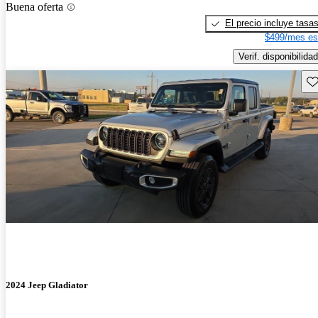
Buena oferta
El precio incluye tasa
$499/mes es
Verif. disponibilidad
Gu
2024 Jeep Gladiator