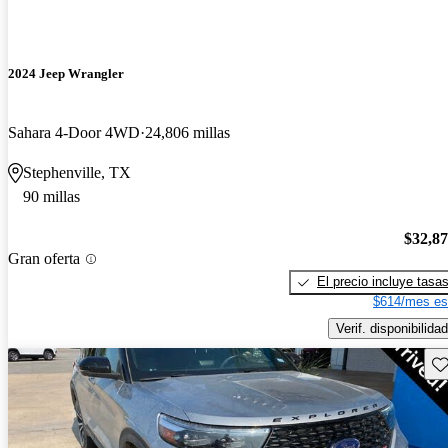
2024 Jeep Wrangler
Sahara 4-Door 4WD
24,806 millas
Stephenville, TX
90 millas
$32,8
Gran oferta
El precio incluye tasa
$614/mes es
Verif. disponibilidad
Gu