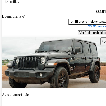
90 millas
$35,9
Buena oferta
El precio incluye tasa
$689/mes es
Verif. disponibilidad
Gu
Aviso patrocinado