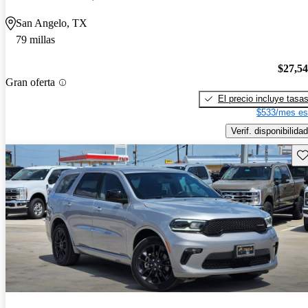
San Angelo, TX
79 millas
$27,5
Gran oferta
El precio incluye tasa
$533/mes es
Verif. disponibilidad
Gu