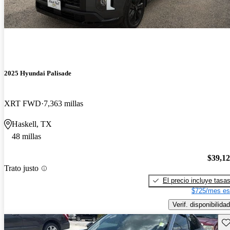
2025 Hyundai Palisade
XRT FWD
7,363 millas
Haskell, TX
48 millas
$39,1
Trato justo
El precio incluye tasa
$725/mes es
Verif. disponibilidad
Gu