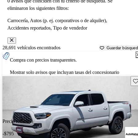
0 avisos que coinciden con tu criterio de búsqueda. Se
eliminaron los siguientes filtros:
Carrocería, Autos (p. ej. corporativos o de alquiler),
Accidentes reportados, Tipo de vendedor
28,691 vehículos encontrados
Guardar búsque
Compra con precios transparentes.
Mostrar solo avisos que incluyan tasas del concesionario
Gu
Precio reducido
-$795