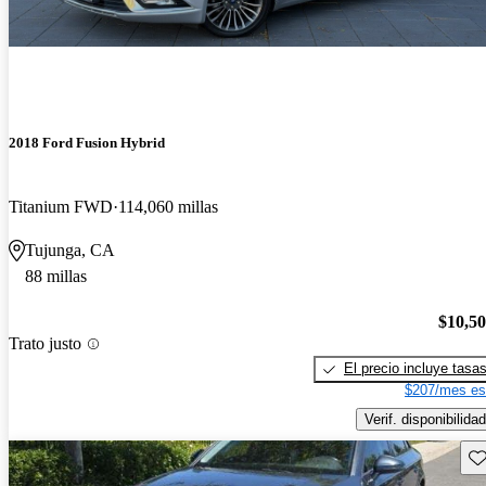
2018 Ford Fusion Hybrid
Titanium FWD
114,060 millas
Tujunga, CA
88 millas
$10,5
Trato justo
El precio incluye tasa
$207/mes es
Verif. disponibilidad
Gu