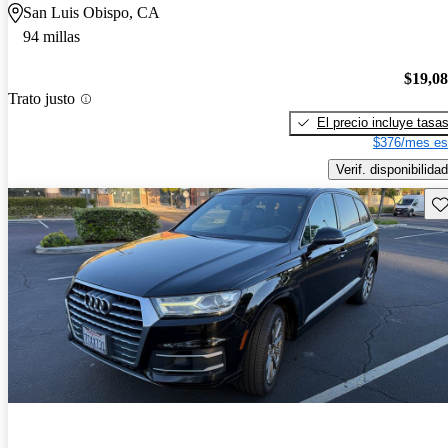
San Luis Obispo, CA
94 millas
$19,0
Trato justo
El precio incluye tasa
$376/mes es
Verif. disponibilidad
Gu