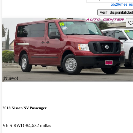
$629/mes es
Verif. disponibilidad
Gu
¡Nuevo!
2018 Nissan NV Passenger
V6 S RWD
84,632 millas