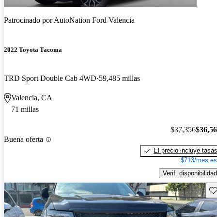
Patrocinado por
AutoNation Ford Valencia
2022 Toyota Tacoma
TRD Sport Double Cab 4WD
59,485 millas
Valencia, CA
71 millas
$37,356
$36,5
Buena oferta
El precio incluye tasa
$713/mes es
Verif. disponibilidad
Gu