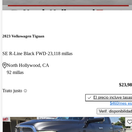
2023 Volkswagen Tiguan
SE R-Line Black FWD
23,118 millas
North Hollywood, CA
92 millas
$23,9
Trato justo
El precio incluye tasa
$460/mes es
Verif. disponibilidad
Gu