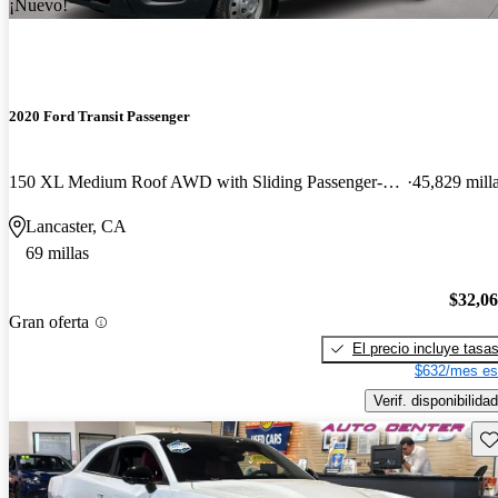
¡Nuevo!
2020 Ford Transit Passenger
150 XL Medium Roof AWD with Sliding Passenger-Side Door
45,829 mill
Lancaster, CA
69 millas
$32,0
Gran oferta
El precio incluye tasa
$632/mes es
Verif. disponibilidad
Gu