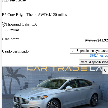
2025 Volvo XC90
B5 Core Bright Theme AWD
4,120 millas
Thousand Oaks, CA
85 millas
Gran oferta
$42,925
$41,9
El precio incluye tasa
Usado certificado
$791/mes es
Verif. disponibilidad
Gu