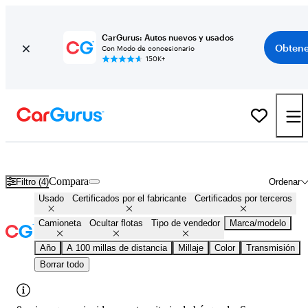
CarGurus: Autos nuevos y usados
Obtene
Con Modo de concesionario
150K+
Camionetas en venta por el propietario en venta en
Bakersfield, CA
Compara
Filtro (4)
Ordenar
Usado
Certificados por el fabricante
Certificados por terceros
Camioneta
Ocultar flotas
Tipo de vendedor
Marca/modelo
Año
A 100 millas de distancia
Millaje
Color
Transmisión
Borrar todo