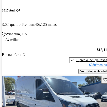
2017 Audi Q7
3.0T quattro Premium
96,125 millas
Winnetka, CA
84 millas
$13,1
Buena oferta
El precio incluye tasa
$259/mes es
Verif. disponibilidad
Gu