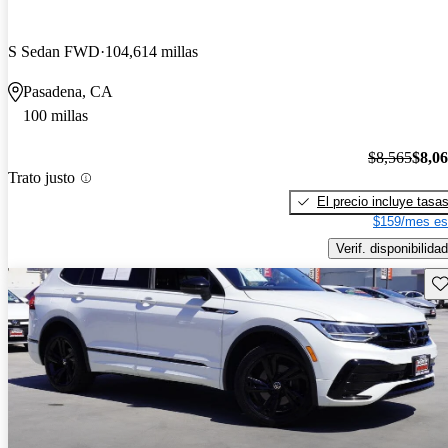
S Sedan FWD
104,614 millas
Pasadena, CA
100 millas
$8,565
$8,0
Trato justo
El precio incluye tasa
$159/mes es
Verif. disponibilidad
Gu