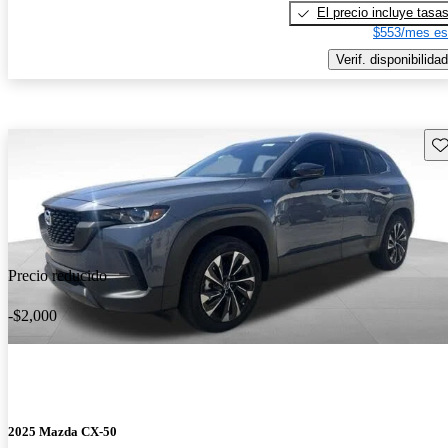
El precio incluye tasa
$553/mes es
Verif. disponibilidad
Gu
Precio reducido
-$2,000
2025 Mazda CX-50