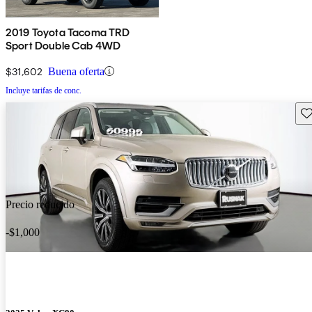
2019 Toyota Tacoma TRD
Sport Double Cab 4WD
$31,602
Buena oferta
Incluye tarifas de conc.
Gu
Precio reducido
-$1,000