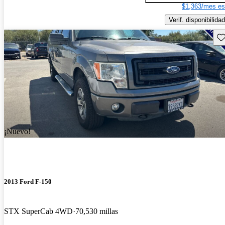
$1,363/mes es
Verif. disponibilidad
Gu
¡Nuevo!
2013 Ford F-150
STX SuperCab 4WD
70,530 millas