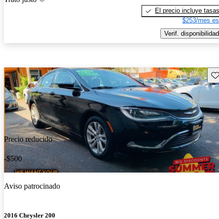
El precio incluye tasa
$253/mes es
Verif. disponibilidad
Gu
Precio reducido
-$500
Aviso patrocinado
2016 Chrysler 200