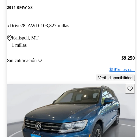
2014 BMW X3
xDrive28i AWD
103,827 millas
Kalispell, MT
1 millas
$9,250
Sin calificación
$191/mes est.
Verif. disponibilidad
Guard