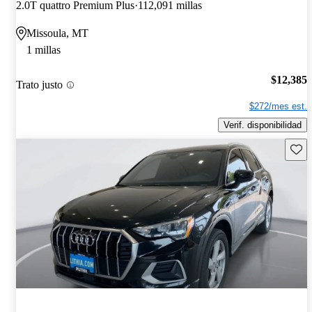
2.0T quattro Premium Plus
112,091 millas
Missoula, MT
1 millas
$12,385
Trato justo
$272/mes est.
Verif. disponibilidad
Guard