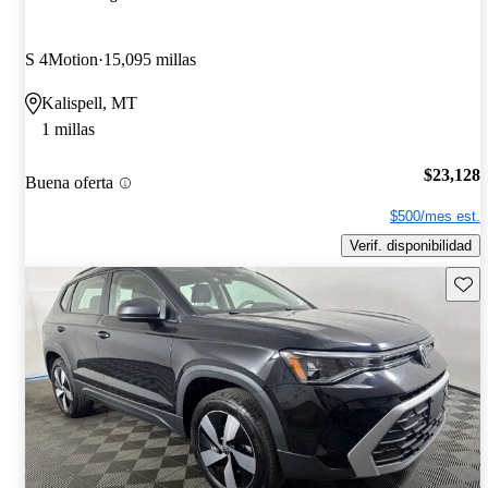
S 4Motion
15,095 millas
Kalispell, MT
1 millas
$23,128
Buena oferta
$500/mes est.
Verif. disponibilidad
Guard