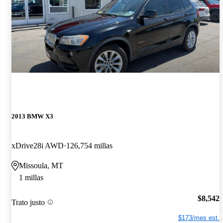
2013 BMW X3
xDrive28i AWD
126,754 millas
Missoula, MT
1 millas
$8,542
Trato justo
$173/mes est.