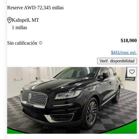
Reserve AWD
72,345 millas
Kalispell, MT
1 millas
$18,900
Sin calificación
$441/mes est.
Verif. disponibilidad
Guard