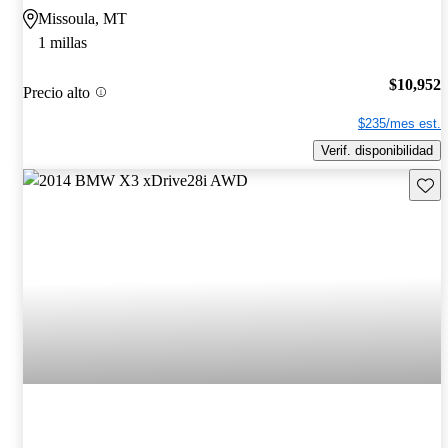
Missoula, MT
1 millas
$10,952
Precio alto
$235/mes est.
Verif. disponibilidad
Guard