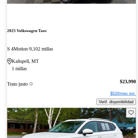
2025 Volkswagen Taos
S 4Motion
9,102 millas
Kalispell, MT
1 millas
$23,990
Trato justo
$520/mes est.
Verif. disponibilidad
Guard