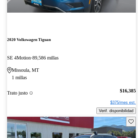
2020 Volkswagen Tiguan
SE 4Motion
89,586 millas
Missoula, MT
1 millas
$16,385
Trato justo
$375/mes est.
Verif. disponibilidad
Guard