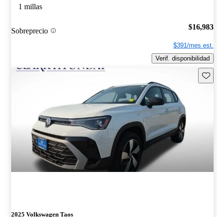
1 millas
$16,983
Sobreprecio
$391/mes est.
Verif. disponibilidad
Guard
2025 Volkswagen Taos