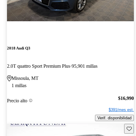
2018 Audi Q3
2.0T quattro Sport Premium Plus
95,901 millas
Missoula, MT
1 millas
$16,990
Precio alto
$391/mes est.
Verif. disponibilidad
Guard