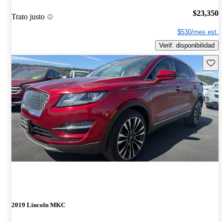
$23,350
Trato justo
$530/mes est.
Verif. disponibilidad
Guard
2019 Lincoln MKC