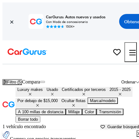
CarGurus: Autos nuevos y usados
Obtene
Con Modo de concesionario
150K+
Autos de lujo asequibles en venta en
Missoula, MT
Compara
Filtro (5)
Ordenar
Luxury makes
Usado
Certificados por terceros
2015 - 2025
Por debajo de $15,000
Ocultar flotas
Marca/modelo
A 100 millas de distancia
Millaje
Color
Transmisión
Borrar todo
1 vehículo encontrado
Guardar búsque
Compra con precios transparentes.