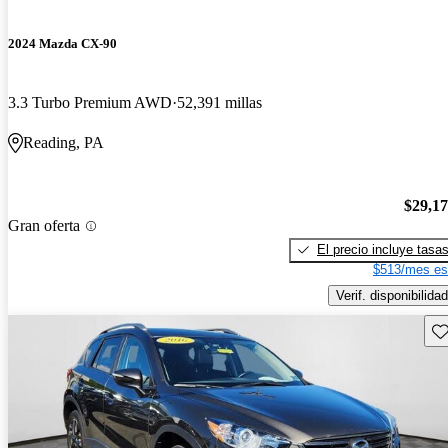
2024 Mazda CX-90
3.3 Turbo Premium AWD
52,391 millas
Reading, PA
$29,1
Gran oferta
El precio incluye tasa
$513/mes es
Verif. disponibilidad
Gu