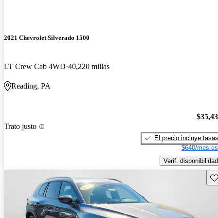
2021 Chevrolet Silverado 1500
LT Crew Cab 4WD
40,220 millas
Reading, PA
$35,4
Trato justo
El precio incluye tasa
$640/mes es
Verif. disponibilidad
Gu