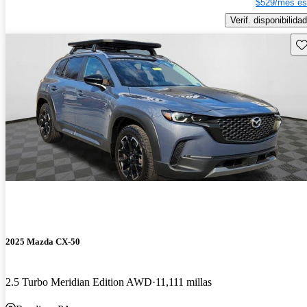
$529/mes es
Verif. disponibilidad
Gu
2025 Mazda CX-50
2.5 Turbo Meridian Edition AWD
11,111 millas