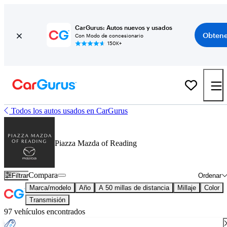
CarGurus: Autos nuevos y usados
Obtene
Con Modo de concesionario
150K+
Todos los autos usados en CarGurus
Piazza Mazda of Reading
Compara
Filtrar
Ordenar
Marca/modelo
Año
A 50 millas de distancia
Millaje
Color
Transmisión
97 vehículos encontrados