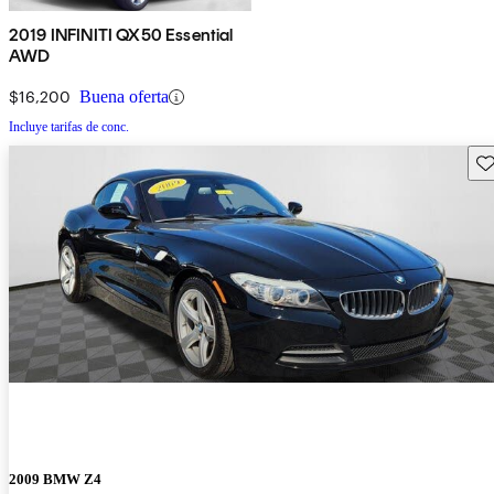
2019 INFINITI QX50 Essential
AWD
$16,200
Buena oferta
Incluye tarifas de conc.
Gu
2009 BMW Z4