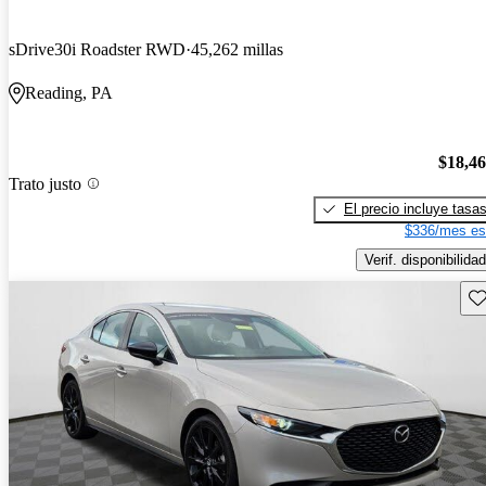
sDrive30i Roadster RWD
45,262 millas
Reading, PA
$18,4
Trato justo
El precio incluye tasa
$336/mes es
Verif. disponibilidad
Gu