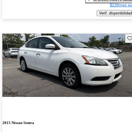
$218/mes es
Verif. disponibilidad
Gu
¡Nuevo!
2015 Nissan Sentra