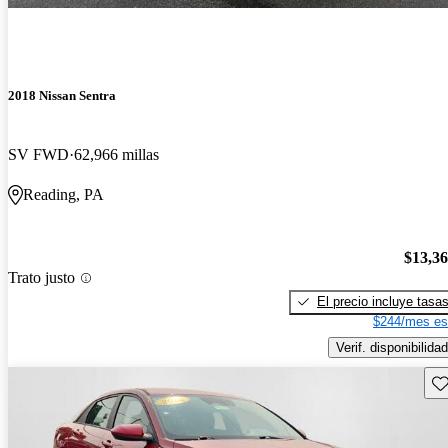
2018 Nissan Sentra
SV FWD
62,966 millas
Reading, PA
$13,3
Trato justo
El precio incluye tasa
$244/mes es
Verif. disponibilidad
Gu