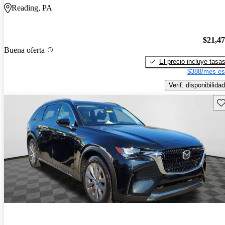
Reading, PA
$21,4
Buena oferta
El precio incluye tasa
$388/mes es
Verif. disponibilidad
Gu