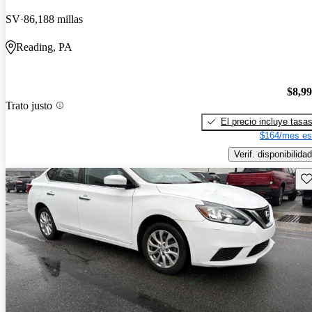
SV
86,188 millas
Reading, PA
$8,9
Trato justo
El precio incluye tasa
$164/mes es
Verif. disponibilidad
Gu