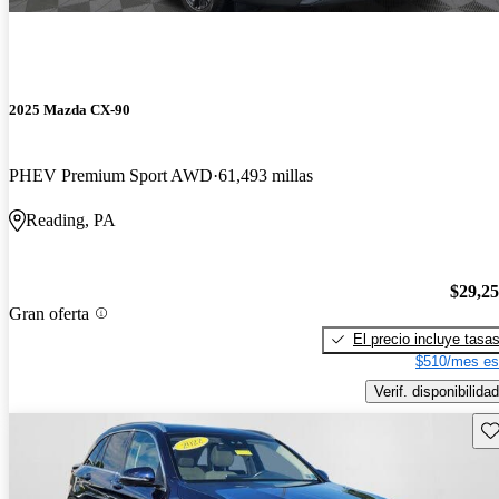
2025 Mazda CX-90
PHEV Premium Sport AWD
61,493 millas
Reading, PA
$29,2
Gran oferta
El precio incluye tasa
$510/mes es
Verif. disponibilidad
Gu