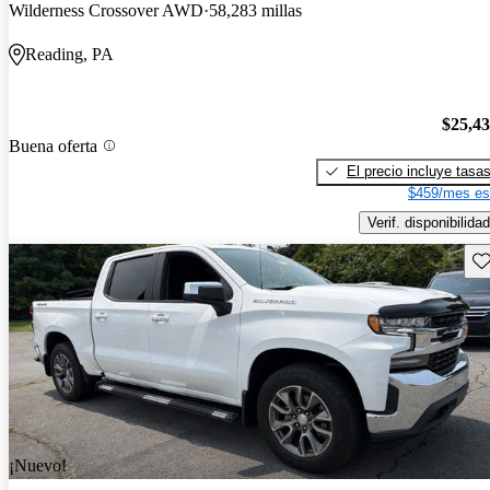
Wilderness Crossover AWD
58,283 millas
Reading, PA
$25,4
Buena oferta
El precio incluye tasa
$459/mes es
Verif. disponibilidad
Gu
¡Nuevo!