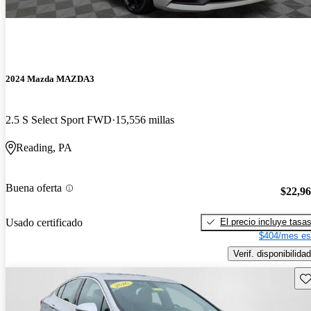
2024 Mazda MAZDA3
2.5 S Select Sport FWD
15,556 millas
Reading, PA
Buena oferta
$22,9
El precio incluye tasa
Usado certificado
$404/mes es
Verif. disponibilidad
Gu