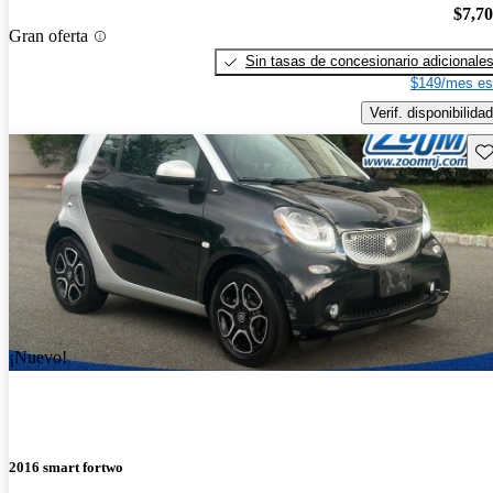
$7,7
Gran oferta
Sin tasas de concesionario adicionale
$149/mes es
Verif. disponibilidad
Gu
¡Nuevo!
2016 smart fortwo