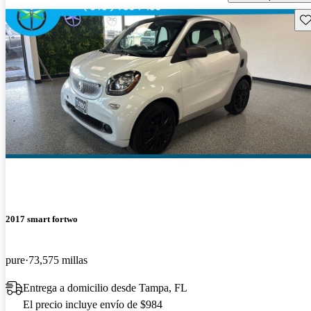
Gu
2017 smart fortwo
pure
73,575 millas
Entrega a domicilio desde Tampa, FL
El precio incluye envío de $984