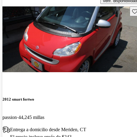
Verif. disponibilidad
Gu
2012 smart fortwo
passion
44,245 millas
Entrega a domicilio desde Meriden, CT
El precio incluye envío de $243