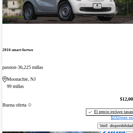
¡Nuevo!
2016 smart fortwo
passion
36,225 millas
Moonachie, NJ
99 millas
$12,0
Buena oferta
El precio incluye tasa
$232/mes es
Verif. disponibilidad