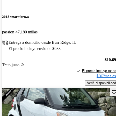
2015 smart fortwo
passion
47,180 millas
Entrega a domicilio desde Burr Ridge, IL
El precio incluye envío de $938
$10,6
Trato justo
El precio incluye tasa
$207/mes es
Verif. disponibilidad
Gu