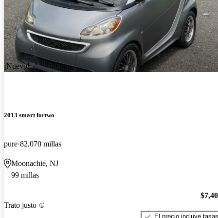
¡Nuevo!
2013 smart fortwo
pure
82,070 millas
Moonachie, NJ
99 millas
$7,4
Trato justo
El precio incluye tasa