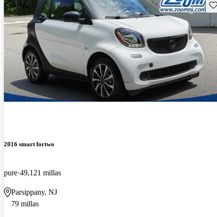
Gu
2016 smart fortwo
pure
49,121 millas
Parsippany, NJ
79 millas