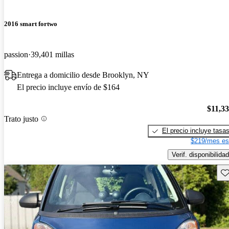
2016 smart fortwo
passion
39,401 millas
Entrega a domicilio desde Brooklyn, NY
El precio incluye envío de $164
$11,3
Trato justo
El precio incluye tasa
$219/mes es
Verif. disponibilidad
Gu