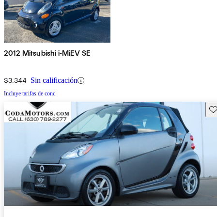
2012 Mitsubishi i-MiEV SE
$3,344
Sin calificación
Incluye tarifas de conc.
Gu