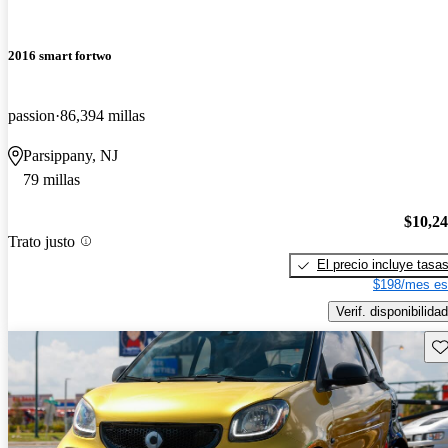
2016 smart fortwo
passion
86,394 millas
Parsippany, NJ
79 millas
$10,2
Trato justo
El precio incluye tasa
$198/mes es
Verif. disponibilidad
Gu