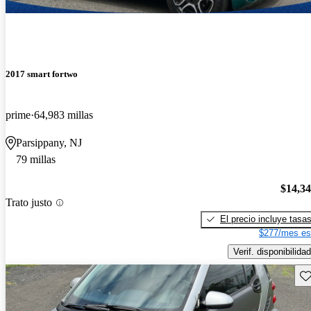
2017 smart fortwo
prime
64,983 millas
Parsippany, NJ
79 millas
$14,3
Trato justo
El precio incluye tasa
$277/mes es
Verif. disponibilidad
Gu