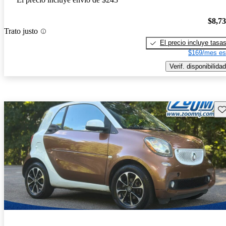
$8,7
Trato justo
El precio incluye tasa
$169/mes es
Verif. disponibilidad
Gu