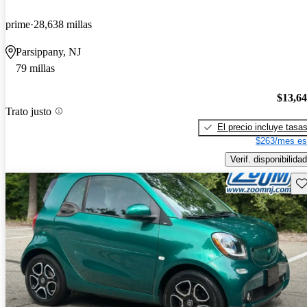
prime
28,638 millas
Parsippany, NJ
79 millas
$13,6
Trato justo
El precio incluye tasa
$263/mes es
Verif. disponibilidad
Gu