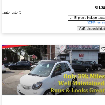
$11,2
Trato justo
El precio incluye tasa
$218/mes es
Verif. disponibilidad
Gu