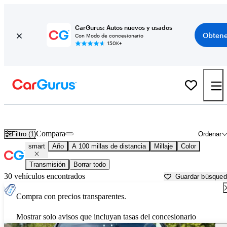
CarGurus: Autos nuevos y usados
Obtene
Con Modo de concesionario
150K+
Autos smart usados en venta cerca de
Wilkes Barre, PA
Compara
Filtro (1)
Ordenar
smart
Año
A 100 millas de distancia
Millaje
Color
Transmisión
Borrar todo
30 vehículos encontrados
Guardar búsque
Compra con precios transparentes.
Mostrar solo avisos que incluyan tasas del concesionario