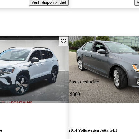
Verif. disponibilidad
V
Guarda este Aviso
Precio reducido
-$300
os
2014 Volkswagen Jetta GLI