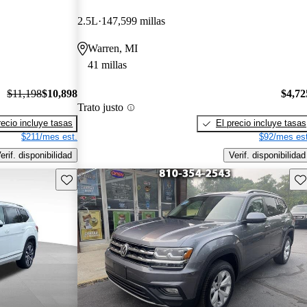
2.5L
147,599 millas
Warren, MI
41 millas
$11,198
$10,898
$4,72
Trato justo
recio incluye tasas
El precio incluye tasas
$211/mes est.
$92/mes est
erif. disponibilidad
Verif. disponibilidad
Guarda este Aviso
Gu