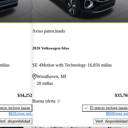
Aviso patrocinado
2026 Volkswagen Atlas
illas
SE 4Motion with Technology
16,856 millas
Woodhaven, MI
28 millas
$34,252
$35,76
Buena oferta
recio incluye tasas
El precio incluye tasas
$631/mes est.
$659/mes est
erif. disponibilidad
Verif. disponibilidad