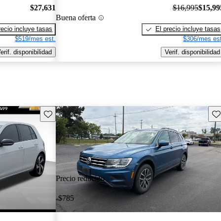
$27,631
$16,995
$15,99
Buena oferta
recio incluye tasas
El precio incluye tasas
$519/mes est.
$306/mes est
erif. disponibilidad
Verif. disponibilidad
Guarda este Aviso
Gu
Precio reducido
-$785