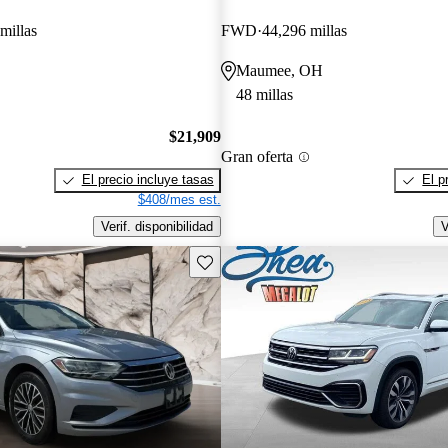
millas
FWD
44,296 millas
Maumee, OH
48 millas
$21,909
Gran oferta
El precio incluye tasas
El p
$408/mes est.
Verif. disponibilidad
V
Guarda este Aviso