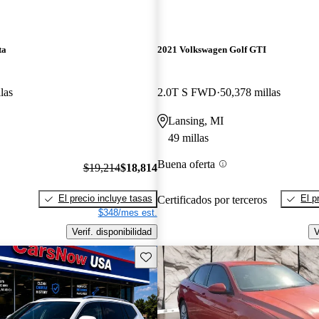
ta
2021 Volkswagen Golf GTI
las
2.0T S FWD
50,378 millas
Lansing, MI
49 millas
Buena oferta
$19,214
$18,814
El precio incluye tasas
El p
Certificados por terceros
$348/mes est.
Verif. disponibilidad
V
Guarda este Aviso