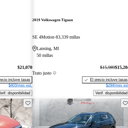
2019 Volkswagen Tiguan
SE 4Motion
83,339 millas
Lansing, MI
50 millas
$21,070
$15,989
$15,20
Trato justo
recio incluye tasas
El precio incluye tasas
$403/mes est.
$294/mes est
erif. disponibilidad
Verif. disponibilidad
Guarda este Aviso
Gu