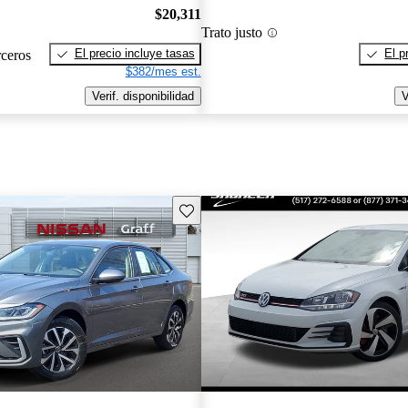
$20,311
Trato justo
El precio incluye tasas
El p
rceros
$382/mes est.
Verif. disponibilidad
V
Guarda este Aviso