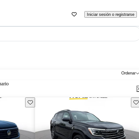
Iniciar sesión o registrarse
Ordenar
nario
Guarda este Aviso
Gu