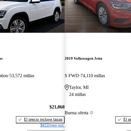
as
2019 Volkswagen Jetta
tion
53,572 millas
S FWD
74,110 millas
Taylor, MI
24 millas
$21,868
Buena oferta
El precio incluye tasas
El p
$422/mes est.