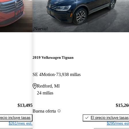
¡Nuevo!
2019 Volkswagen Tiguan
SE 4Motion
73,938 millas
Redford, MI
24 millas
$13,495
$15,26
Buena oferta
recio incluye tasas
El precio incluye tasas
$261/mes est.
$295/mes est