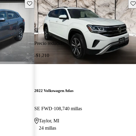
Guarda este Aviso
Gu
Precio reducido
-$1,210
2022 Volkswagen Atlas
SE FWD
108,740 millas
Taylor, MI
24 millas