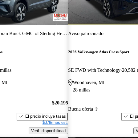
ran Buick GMC of Sterling Heights
Aviso patrocinado
os
2026 Volkswagen Atlas Cross Sport
millas
SE FWD with Technology
20,582 m
, MI
Woodhaven, MI
28 millas
$20,195
Buena oferta
El precio incluye tasas
El p
$379/mes est.
Verif. disponibilidad
V