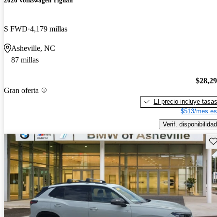
2026 Volkswagen Tiguan
S FWD
4,179 millas
Asheville, NC
87 millas
$28,2
Gran oferta
El precio incluye tasa
$513/mes es
Verif. disponibilidad
Gu