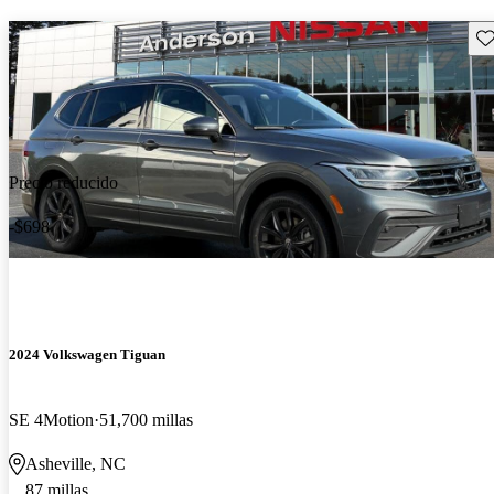
Gu
Precio reducido
-$698
2024 Volkswagen Tiguan
SE 4Motion
51,700 millas
Asheville, NC
87 millas