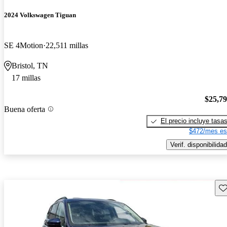
2024 Volkswagen Tiguan
SE 4Motion
22,511 millas
Bristol, TN
17 millas
$25,7
Buena oferta
El precio incluye tasa
$472/mes es
Verif. disponibilidad
Gu