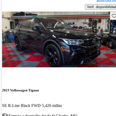
Verif. disponibilidad
Gu
2023 Volkswagen Tiguan
SE R-Line Black FWD
5,426 millas
Entrega a domicilio desde St Charles, MO