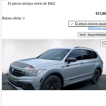
El precio incluye envío de $462
$15,8
Buena oferta
El precio incluye tasa
$301/mes es
Verif. disponibilidad
Gu
Precio reducido
-$1,028