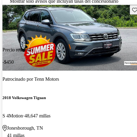
Mostrar solo avisos que incluyan tasas del concesionario
Gu
Precio reducido
-$450
Patrocinado por
Tenn Motors
2018 Volkswagen Tiguan
S 4Motion
48,647 millas
Jonesborough, TN
41 millas