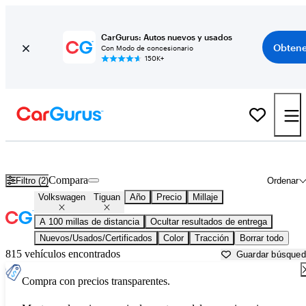
CarGurus: Autos nuevos y usados
Obtene
Con Modo de concesionario
150K+
Volkswagen Tiguan usados en venta cerca de
Abingdon, VA
Compara
Filtro (2)
Ordenar
Volkswagen
Tiguan
Año
Precio
Millaje
A 100 millas de distancia
Ocultar resultados de entrega
Nuevos/Usados/Certificados
Color
Tracción
Borrar todo
815 vehículos encontrados
Guardar búsque
Compra con precios transparentes.