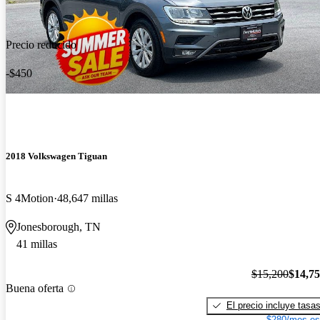
Precio reducido
-$450
2018 Volkswagen Tiguan
S 4Motion
48,647 millas
Jonesborough, TN
41 millas
$15,200
$14,7
Buena oferta
El precio incluye tasa
$280/mes es