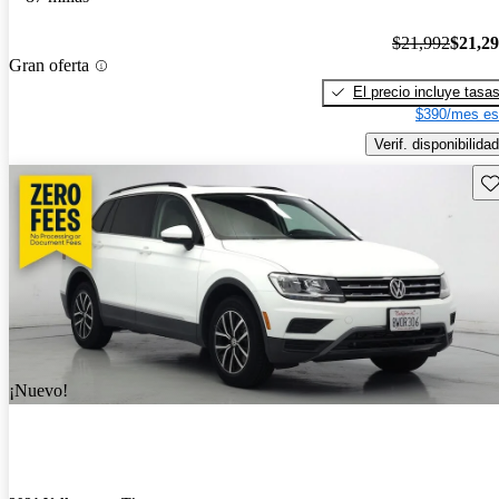
$21,992
$21,2
Gran oferta
El precio incluye tasa
$390/mes es
Verif. disponibilidad
Gu
¡Nuevo!