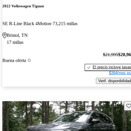
2022 Volkswagen Tiguan
SE R-Line Black 4Motion
73,215 millas
Bristol, TN
17 millas
$21,995
$20,9
Buena oferta
El precio incluye tasa
$394/mes es
Verif. disponibilidad
Gu