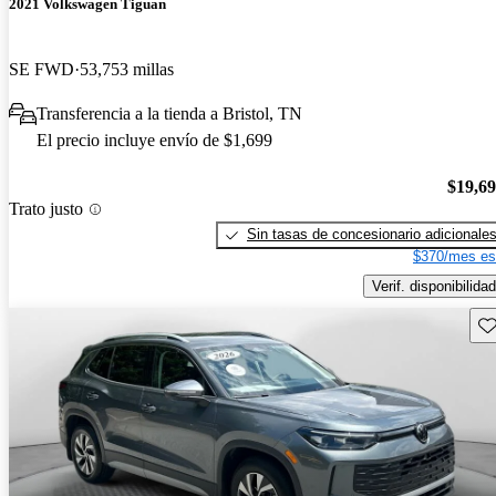
2021 Volkswagen Tiguan
SE FWD
53,753 millas
Transferencia a la tienda a Bristol, TN
El precio incluye envío de $1,699
$19,6
Trato justo
Sin tasas de concesionario adicionale
$370/mes es
Verif. disponibilidad
Gu