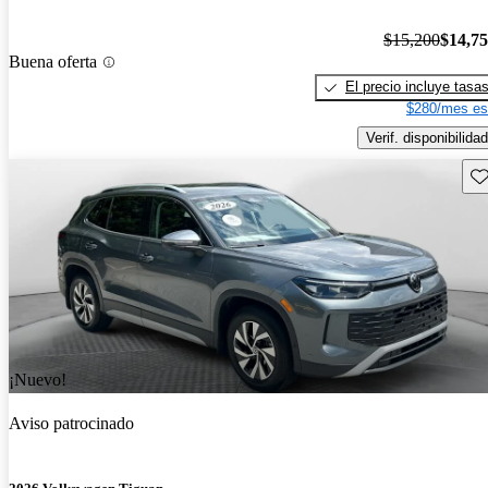
$15,200
$14,7
Buena oferta
El precio incluye tasa
$280/mes es
Verif. disponibilidad
Gu
¡Nuevo!
Aviso patrocinado