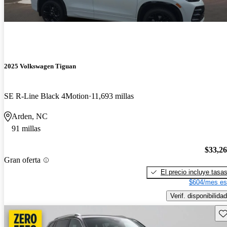
2025 Volkswagen Tiguan
SE R-Line Black 4Motion
11,693 millas
Arden, NC
91 millas
$33,2
Gran oferta
El precio incluye tasa
$604/mes es
Verif. disponibilidad
Gu