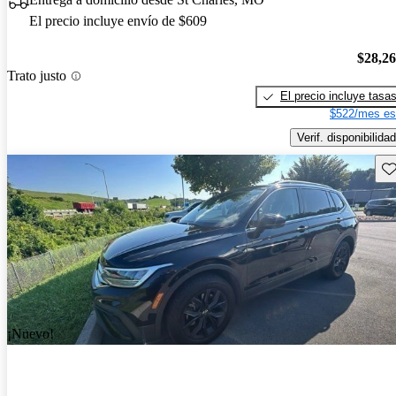
El precio incluye envío de $609
$28,2
Trato justo
El precio incluye tasa
$522/mes es
Verif. disponibilidad
Gu
¡Nuevo!