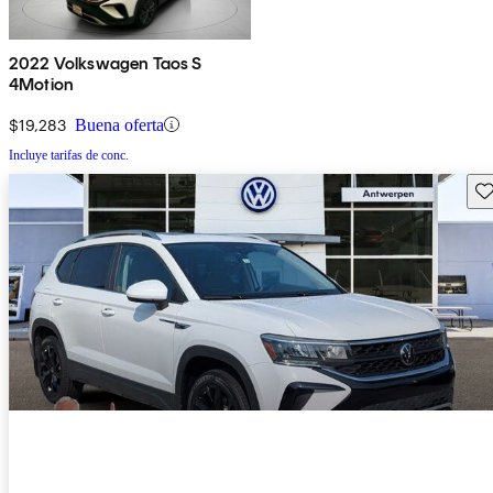
2022 Volkswagen Taos S
4Motion
$19,283
Buena oferta
Incluye tarifas de conc.
Gu