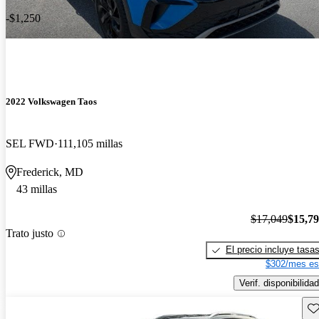
-$1,250
2022 Volkswagen Taos
SEL FWD
111,105 millas
Frederick, MD
43 millas
$17,049
$15,7
Trato justo
El precio incluye tasa
$302/mes es
Verif. disponibilidad
Gu