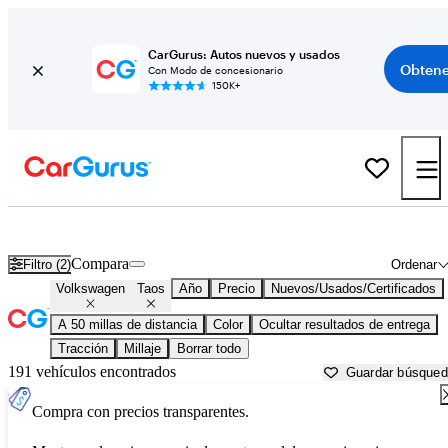
CarGurus: Autos nuevos y usados
Obtene
Con Modo de concesionario
150K+
Volkswagen Taos usados en venta cerca de
Baltimore, MD
Compara
Filtro (2)
Ordenar
Volkswagen
Taos
Año
Precio
Nuevos/Usados/Certificados
A 50 millas de distancia
Color
Ocultar resultados de entrega
Tracción
Millaje
Borrar todo
191 vehículos encontrados
Guardar búsque
Compra con precios transparentes.