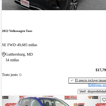
2022 Volkswagen Taos
SE FWD
49,685 millas
Gaithersburg, MD
34 millas
$17,7
Trato justo
El precio incluye tasa
$340/mes es
Verif. disponibilidad
Gu