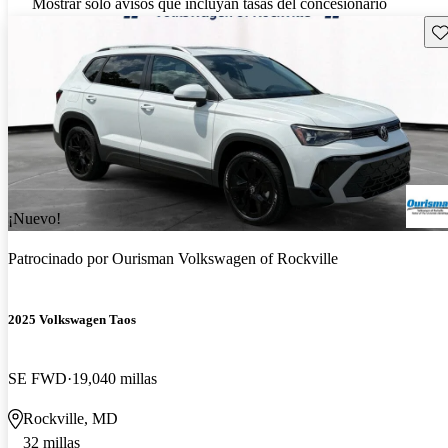
Mostrar solo avisos que incluyan tasas del concesionario
Gu
¡Nuevo!
Patrocinado por
Ourisman Volkswagen of Rockville
2025 Volkswagen Taos
SE FWD
19,040 millas
Rockville, MD
32 millas