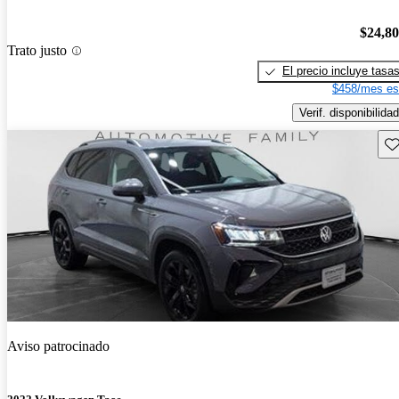
$24,8
Trato justo
El precio incluye tasa
$458/mes es
Verif. disponibilidad
Gu
Aviso patrocinado