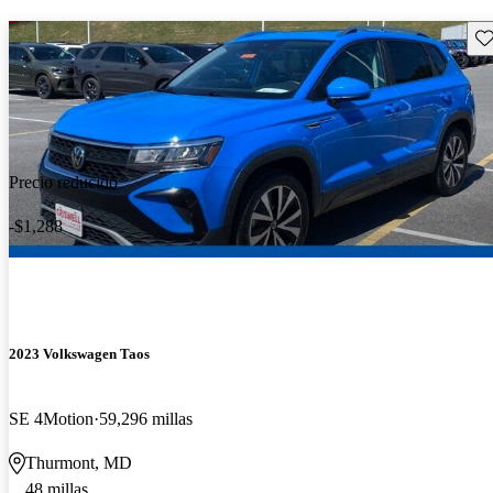
Gu
Precio reducido
-$1,288
2023 Volkswagen Taos
SE 4Motion
59,296 millas
Thurmont, MD
48 millas