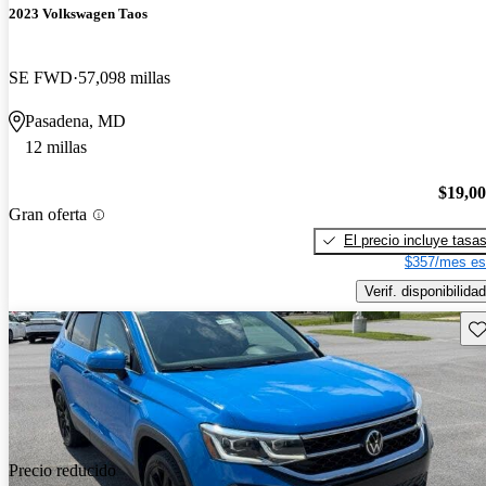
2023 Volkswagen Taos
SE FWD
57,098 millas
Pasadena, MD
12 millas
$19,0
Gran oferta
El precio incluye tasa
$357/mes es
Verif. disponibilidad
Gu
Precio reducido