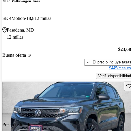
2023 Volkswagen Taos
SE 4Motion
18,812 millas
Pasadena, MD
12 millas
$23,6
Buena oferta
El precio incluye tasa
$445/mes es
Verif. disponibilidad
Gu
Precio reducido