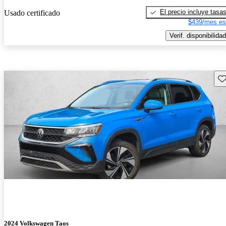
El precio incluye tasa
Usado certificado
$439/mes es
Verif. disponibilidad
Gu
2024 Volkswagen Taos