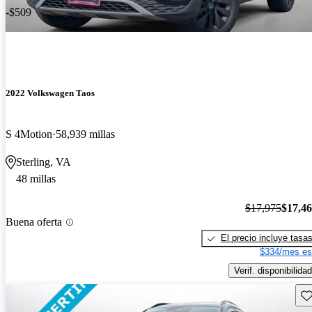
-$509
2022 Volkswagen Taos
S 4Motion
58,939 millas
Sterling, VA
48 millas
$17,975
$17,4
Buena oferta
El precio incluye tasa
$334/mes es
Verif. disponibilidad
Gu