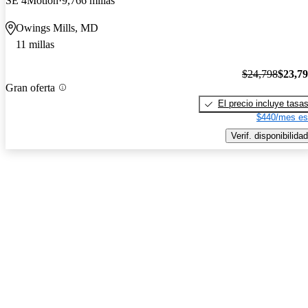
SE 4Motion
9,766 millas
Owings Mills, MD
11 millas
$24,798
$23,7
Gran oferta
El precio incluye tasa
$440/mes es
Verif. disponibilidad