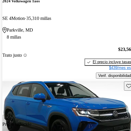
2024 Volkswagen Taos
SE 4Motion
35,310 millas
Parkville, MD
8 millas
$23,5
Trato justo
El precio incluye tasa
$439/mes es
Verif. disponibilidad
Gu
Precio reducido