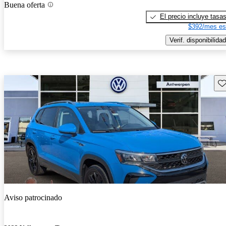
Buena oferta
El precio incluye tasa
$392/mes es
Verif. disponibilidad
Gu
Aviso patrocinado