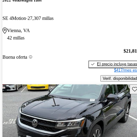
2022 Volkswagen Taos
SE 4Motion
27,307 millas
Vienna, VA
42 millas
$21,8
Buena oferta
El precio incluye tasa
$417/mes es
Verif. disponibilidad
Gu