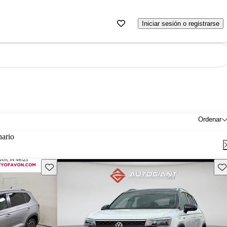
Iniciar sesión o registrarse
Ordenar
nario
Guarda este Aviso
Gu