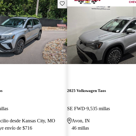
Guarda este Aviso
os
2025 Volkswagen Taos
illas
SE FWD
9,535 millas
cilio desde Kansas City, MO
Avon, IN
uye envío de $716
46 millas