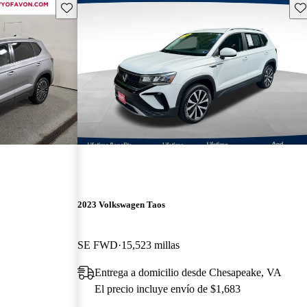
Guarda este Aviso
Gu
2023 Volkswagen Taos
SE FWD
15,523 millas
Entrega a domicilio desde Chesapeake, VA
El precio incluye envío de $1,683