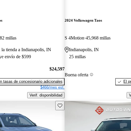
os
2024 Volkswagen Taos
82 millas
S 4Motion
45,968 millas
 la tienda a Indianapolis, IN
Indianapolis, IN
uye envío de $599
25 millas
$24,597
Buena oferta
n tasas de concesionario adicionales
El p
$466/mes est.
Verif. disponibilidad
V
Guarda este Aviso