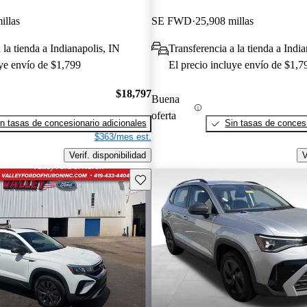
illas
SE FWD
25,908 millas
 la tienda a Indianapolis, IN
Transferencia a la tienda a Indi
uye envío de $1,799
El precio incluye envío de $1,7
$18,797
Buena
oferta
n tasas de concesionario adicionales
Sin tasas de concesi
$363/mes est.
Verif. disponibilidad
V
Guarda este Aviso