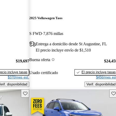
2025 Volkswagen Taos
S FWD
7,876 millas
Entrega a domicilio desde St Augustine, FL
El precio incluye envío de $1,510
Buena oferta
$19,697
$24,45
recio incluye tasas
El precio incluye tasas
Usado certificado
$370/mes est.
$456/mes est
erif. disponibilidad
Verif. disponibilidad
Guarda este Aviso
Gu