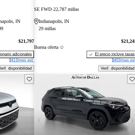
SE FWD
22,787 millas
anapolis, IN
Indianapolis, IN
99
29 millas
$21,797
$21,24
Buena oferta
onario adicionales
El precio incluye tasas
$413/mes est.
$403/mes est
erif. disponibilidad
Verif. disponibilidad
Guarda este Aviso
Gu