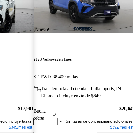
¡Nuevo!
2023 Volkswagen Taos
SE FWD
38,409 millas
Transferencia a la tienda a Indianapolis, IN
El precio incluye envío de $649
$17,901
$20,64
Buena
oferta
recio incluye tasas
Sin tasas de concesionario adicionales
$345/mes est.
$392/mes est