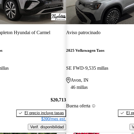
pleton Hyundai of Carmel
Aviso patrocinado
os
2025 Volkswagen Taos
illas
SE FWD
9,535 millas
Avon, IN
46 millas
$20,713
Buena oferta
El precio incluye tasas
El p
$390/mes est.
Verif. disponibilidad
V