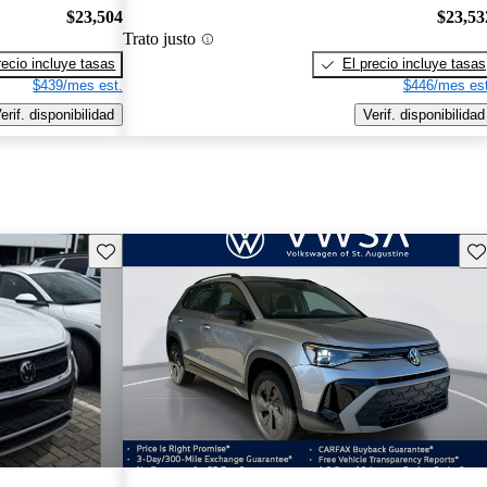
$23,504
$23,53
Trato justo
recio incluye tasas
El precio incluye tasas
$439/mes est.
$446/mes est
erif. disponibilidad
Verif. disponibilidad
Guarda este Aviso
Gu