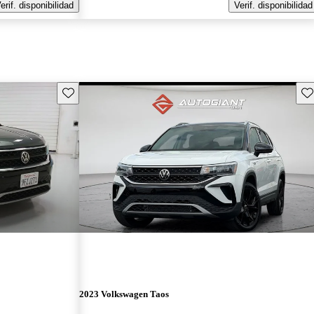
erif. disponibilidad
Verif. disponibilidad
Guarda este Aviso
Gu
2023 Volkswagen Taos