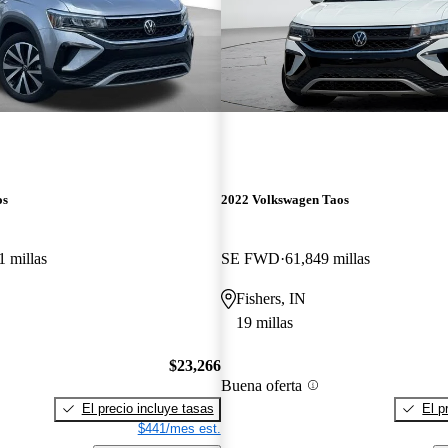
os
2022 Volkswagen Taos
1 millas
SE FWD
61,849 millas
Fishers, IN
19 millas
$23,266
Buena oferta
El precio incluye tasas
El p
$441/mes est.