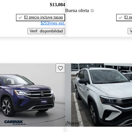
$13,084
Buena oferta
El precio incluye tasas
El p
$253/mes est.
Verif. disponibilidad
V
Guarda este Aviso
¡Nuevo!