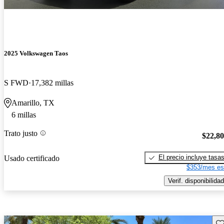
2025 Volkswagen Taos
S FWD
17,382 millas
Amarillo, TX
6 millas
Trato justo
$22,8
El precio incluye tasa
Usado certificado
$353/mes es
Verif. disponibilidad
Gu