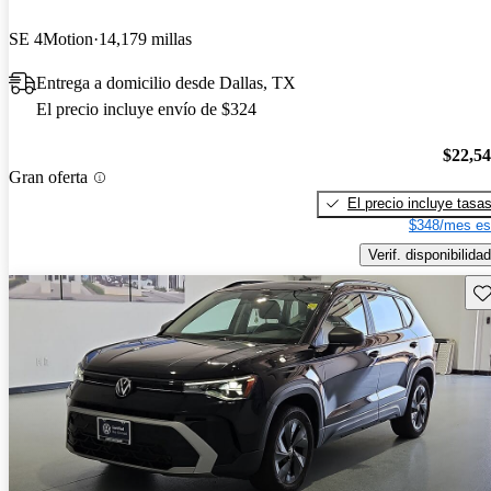
SE 4Motion
14,179 millas
Entrega a domicilio desde Dallas, TX
El precio incluye envío de $324
$22,5
Gran oferta
El precio incluye tasa
$348/mes es
Verif. disponibilidad
Gu