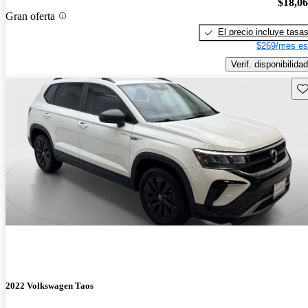
$18,0
Gran oferta
El precio incluye tasa
$269/mes es
Verif. disponibilidad
Gu
2022 Volkswagen Taos