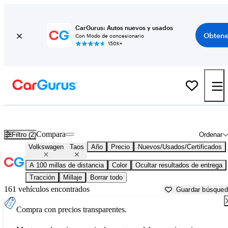
CarGurus: Autos nuevos y usados
Obtene
Con Modo de concesionario
150K+
Volkswagen Taos usados en venta cerca de
Amarillo, TX
Compara
Filtro (2)
Ordenar
Volkswagen
Taos
Año
Precio
Nuevos/Usados/Certificados
A 100 millas de distancia
Color
Ocultar resultados de entrega
Tracción
Millaje
Borrar todo
161 vehículos encontrados
Guardar búsque
Compra con precios transparentes.