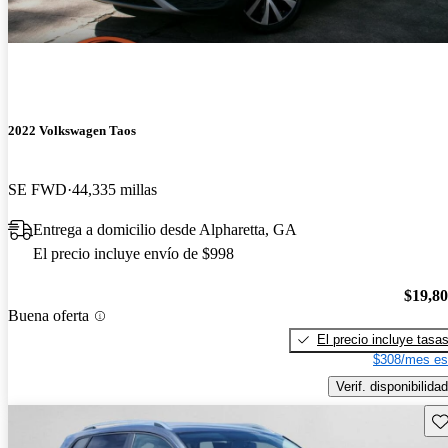
2022 Volkswagen Taos
SE FWD
44,335 millas
Entrega a domicilio desde Alpharetta, GA
El precio incluye envío de $998
$19,8
Buena oferta
El precio incluye tasa
$308/mes es
Verif. disponibilidad
Gu