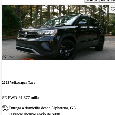
Gu
¡Nuevo!
2023 Volkswagen Taos
SE FWD
31,677 millas
Entrega a domicilio desde Alpharetta, GA
El precio incluye envío de $998