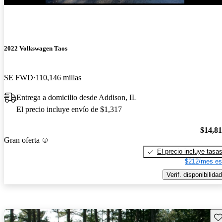
2022 Volkswagen Taos
SE FWD
110,146 millas
Entrega a domicilio desde Addison, IL
El precio incluye envío de $1,317
$14,8
Gran oferta
El precio incluye tasa
$212/mes es
Verif. disponibilidad
Gu