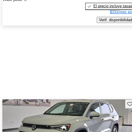
El precio incluye tasa
$331/mes es
Verif. disponibilidad
Gu