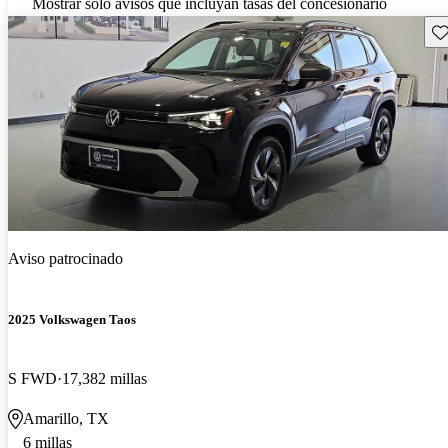
Mostrar solo avisos que incluyan tasas del concesionario
Gu
Aviso patrocinado
2025 Volkswagen Taos
S FWD
17,382 millas
Amarillo, TX
6 millas