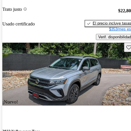
Trato justo
$22,8
El precio incluye tasa
Usado certificado
$353/mes es
Verif. disponibilidad
Gu
¡Nuevo!