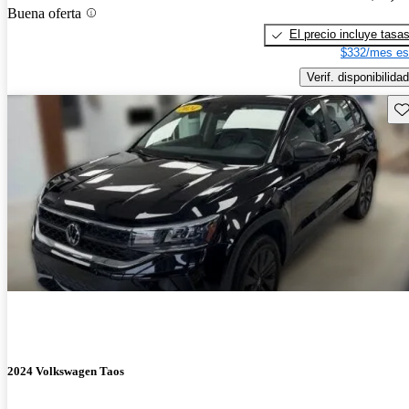
Buena oferta
El precio incluye tasa
$332/mes es
Verif. disponibilidad
Gu
2024 Volkswagen Taos