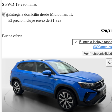
S FWD
19,290 millas
Entrega a domicilio desde Midlothian, IL
El precio incluye envío de $1,323
$20,3
Buena oferta
El precio incluye tasa
$309/mes es
Verif. disponibilidad
Gu