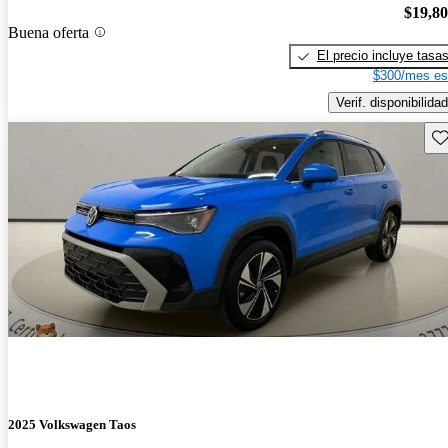
$19,8
Buena oferta
El precio incluye tasa
$300/mes es
Verif. disponibilidad
Gu
2025 Volkswagen Taos