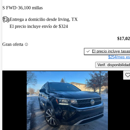
S FWD
36,100 millas
Entrega a domicilio desde Irving, TX
El precio incluye envío de $324
$17,0
Gran oferta
El precio incluye tasa
$254/mes es
Verif. disponibilidad
Gu