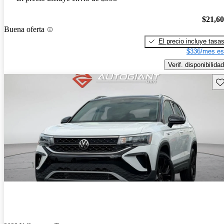
$21,6
Buena oferta
El precio incluye tasa
$336/mes es
Verif. disponibilidad
Gu