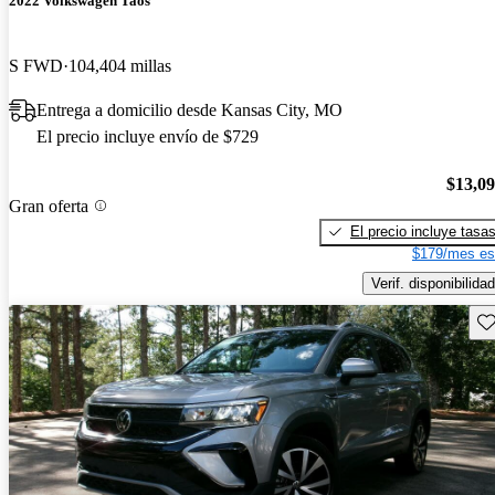
2022 Volkswagen Taos
S FWD
104,404 millas
Entrega a domicilio desde Kansas City, MO
El precio incluye envío de $729
$13,0
Gran oferta
El precio incluye tasa
$179/mes es
Verif. disponibilidad
Gu