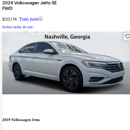
2024 Volkswagen Jetta SE
FWD
$20,174
Trato justo
Incluye tarifas de conc.
Gu
2019 Volkswagen Jetta