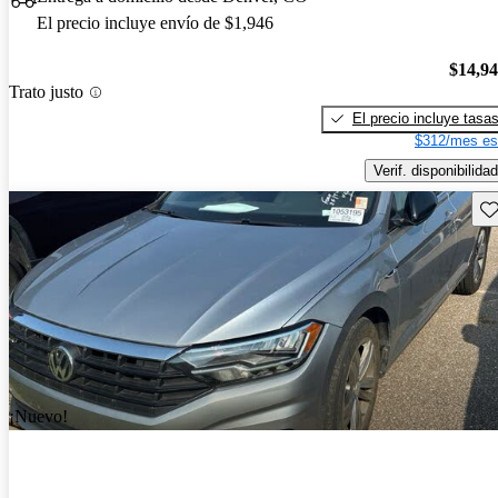
El precio incluye envío de $1,946
$14,9
Trato justo
El precio incluye tasa
$312/mes es
Verif. disponibilidad
Gu
¡Nuevo!