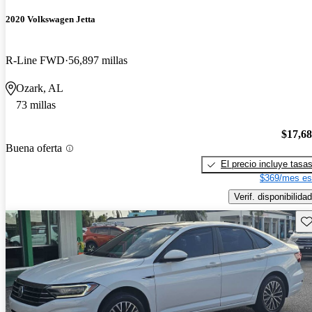
2020 Volkswagen Jetta
R-Line FWD
56,897 millas
Ozark, AL
73 millas
$17,6
Buena oferta
El precio incluye tasa
$369/mes es
Verif. disponibilidad
Gu