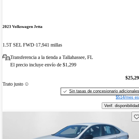
2023 Volkswagen Jetta
1.5T SEL FWD
17,941 millas
Transferencia a la tienda a Tallahassee, FL
El precio incluye envío de $1,299
$25,2
Trato justo
Sin tasas de concesionario adicionale
$514/mes es
Verif. disponibilidad
Gu