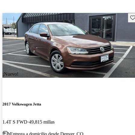
Gu
¡Nuevo!
2017 Volkswagen Jetta
1.4T S FWD
49,815 millas
Entrega a domicilio desde Denver, CO