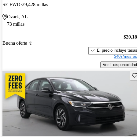
SE FWD
29,428 millas
Ozark, AL
73 millas
$20,1
Buena oferta
El precio incluye tasa
$407/mes es
Verif. disponibilidad
Gu