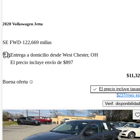
2020 Volkswagen Jetta
SE FWD
122,669 millas
Entrega a domicilio desde West Chester, OH
El precio incluye envío de $897
$11,3
Buena oferta
El precio incluye tasa
$237/mes es
Verif. disponibilidad
Gu