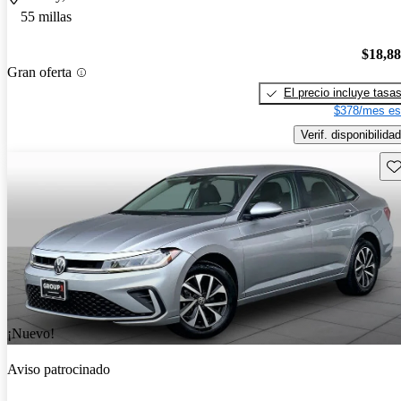
55 millas
$18,8
Gran oferta
El precio incluye tasa
$378/mes es
Verif. disponibilidad
Gu
¡Nuevo!
Aviso patrocinado