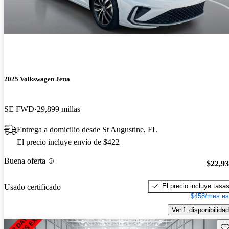
2025 Volkswagen Jetta
SE FWD
29,899 millas
Entrega a domicilio desde St Augustine, FL
El precio incluye envío de $422
Buena oferta
$22,9
El precio incluye tasa
Usado certificado
$458/mes es
Verif. disponibilidad
Gu