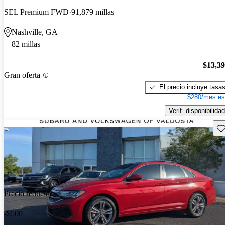
SEL Premium FWD
91,879 millas
Nashville, GA
82 millas
$13,3
Gran oferta
El precio incluye tasa
$280/mes es
Verif. disponibilidad
Gu
Precio reducido
-$500