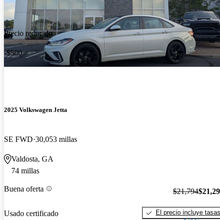
Precio reducido
-$500
2025 Volkswagen Jetta
SE FWD
30,053 millas
Valdosta, GA
74 millas
Buena oferta
$21,794
$21,2
El precio incluye tasa
Usado certificado