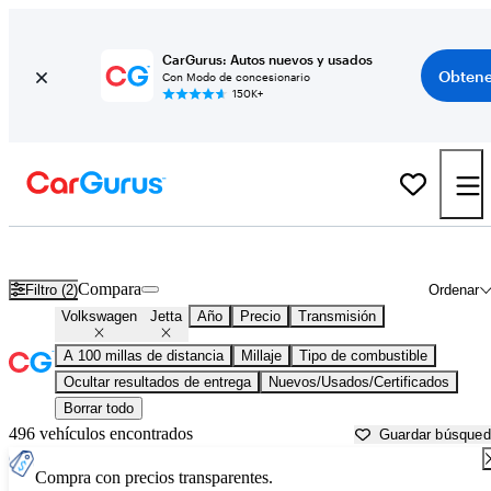
CarGurus: Autos nuevos y usados
Obtene
Con Modo de concesionario
150K+
Volkswagen Jetta usados en venta cerca de
Bainbridge, GA
Compara
Filtro (2)
Ordenar
Volkswagen
Jetta
Año
Precio
Transmisión
A 100 millas de distancia
Millaje
Tipo de combustible
Ocultar resultados de entrega
Nuevos/Usados/Certificados
Borrar todo
496 vehículos encontrados
Guardar búsque
Compra con precios transparentes.