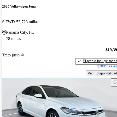
2025 Volkswagen Jetta
S FWD
53,728 millas
Panama City, FL
78 millas
$19,3
Trato justo
El precio incluye tasa
$388/mes es
Verif. disponibilidad
Gu