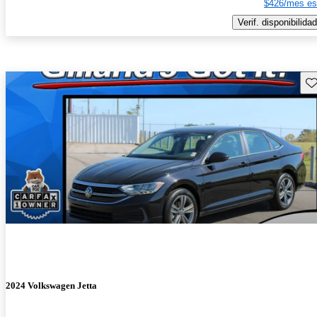
$426/mes es
Verif. disponibilidad
Gu
2024 Volkswagen Jetta