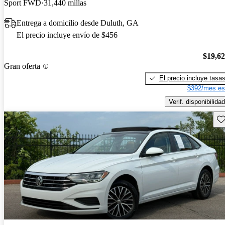
Sport FWD
31,440 millas
Entrega a domicilio desde Duluth, GA
El precio incluye envío de $456
$19,6
Gran oferta
El precio incluye tasa
$392/mes es
Verif. disponibilidad
Gu