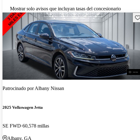
Mostrar solo avisos que incluyan tasas del concesionario
Gu
Patrocinado por
Albany Nissan
2025 Volkswagen Jetta
SE FWD
60,578 millas
Albany, GA