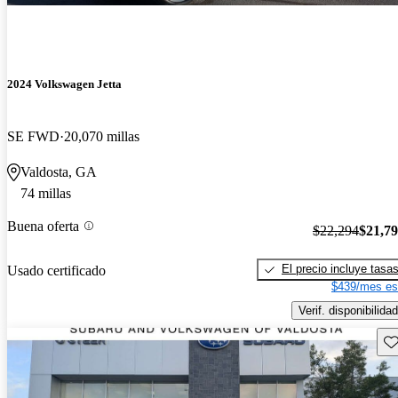
2024 Volkswagen Jetta
SE FWD
20,070 millas
Valdosta, GA
74 millas
Buena oferta
$22,294
$21,7
El precio incluye tasa
Usado certificado
$439/mes es
Verif. disponibilidad
Gu