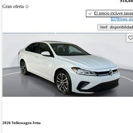
$18,8
Gran oferta
El precio incluye tasa
$378/mes es
Verif. disponibilidad
Gu
2026 Volkswagen Jetta