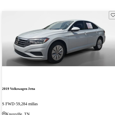
Gu
2019 Volkswagen Jetta
S FWD
59,284 millas
Knoxville, TN