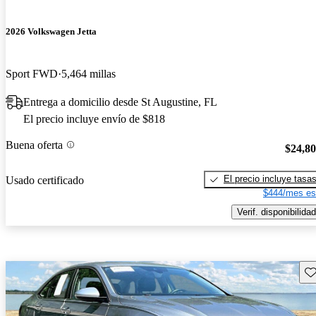
2026 Volkswagen Jetta
Sport FWD
5,464 millas
Entrega a domicilio desde St Augustine, FL
El precio incluye envío de $818
Buena oferta
$24,8
El precio incluye tasa
Usado certificado
$444/mes es
Verif. disponibilidad
Gu