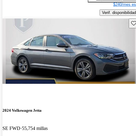
$240/mes es
Verif. disponibilidad
Gu
2024 Volkswagen Jetta
SE FWD
55,754 millas