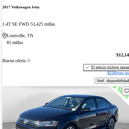
2017 Volkswagen Jetta
1.4T SE FWD
53,425 millas
Louisville, TN
81 millas
$12,1
Buena oferta
El precio incluye tasa
$228/mes es
Verif. disponibilidad
Gu