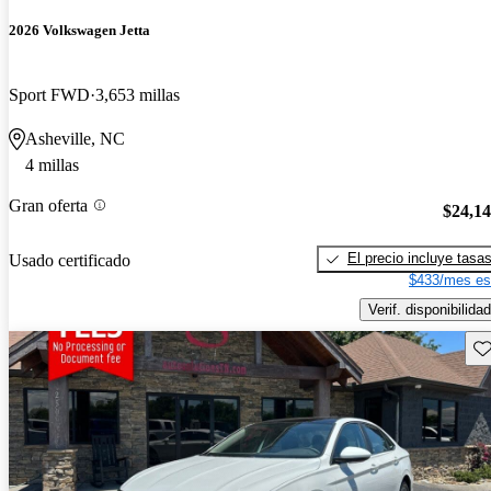
2026 Volkswagen Jetta
Sport FWD
3,653 millas
Asheville, NC
4 millas
Gran oferta
$24,1
El precio incluye tasa
Usado certificado
$433/mes es
Verif. disponibilidad
Gu