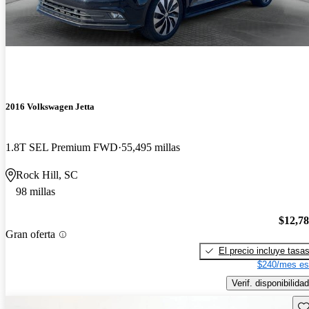
2016 Volkswagen Jetta
1.8T SEL Premium FWD
55,495 millas
Rock Hill, SC
98 millas
$12,7
Gran oferta
El precio incluye tasa
$240/mes es
Verif. disponibilidad
Gu