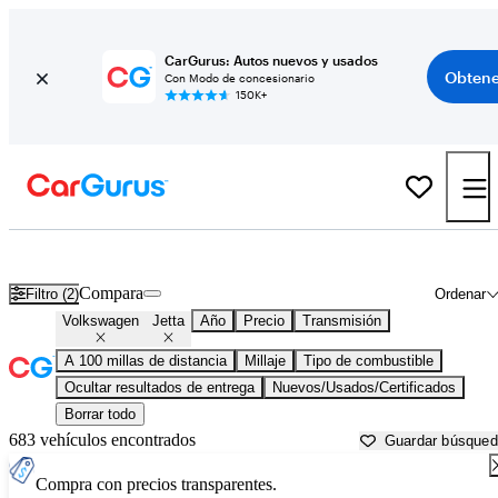
CarGurus: Autos nuevos y usados
Obtene
Con Modo de concesionario
150K+
Volkswagen Jetta usados en venta cerca de
Asheville, NC
Compara
Filtro (2)
Ordenar
Volkswagen
Jetta
Año
Precio
Transmisión
A 100 millas de distancia
Millaje
Tipo de combustible
Ocultar resultados de entrega
Nuevos/Usados/Certificados
Borrar todo
683 vehículos encontrados
Guardar búsque
Compra con precios transparentes.