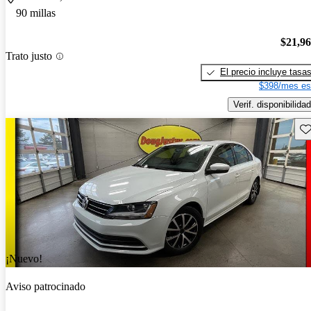
90 millas
$21,9
Trato justo
El precio incluye tasa
$398/mes es
Verif. disponibilidad
Gu
¡Nuevo!
Aviso patrocinado