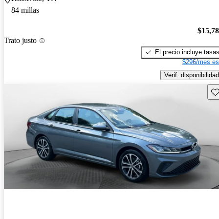
84 millas
$15,7
Trato justo
El precio incluye tasa
$296/mes es
Verif. disponibilidad
Gu