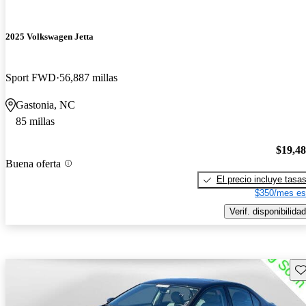
2025 Volkswagen Jetta
Sport FWD
56,887 millas
Gastonia, NC
85 millas
$19,4
Buena oferta
El precio incluye tasa
$350/mes es
Verif. disponibilidad
Gu