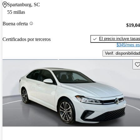
Spartanburg, SC
55 millas
Buena oferta
$19,0
El precio incluye tasa
Certificados por terceros
$345/mes es
Verif. disponibilidad
Gu