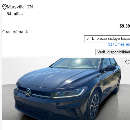
Maryville, TN
84 millas
$9,3
Gran oferta
El precio incluye tasa
$175/mes es
Verif. disponibilidad
Gu