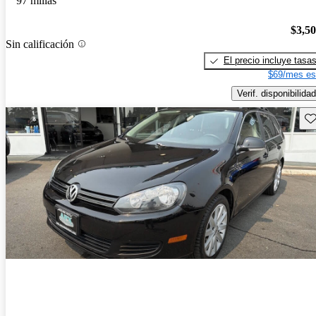
97 millas
$3,5
Sin calificación
El precio incluye tasa
$69/mes es
Verif. disponibilidad
Gu