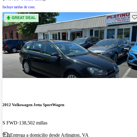
Incluye tarifas de conc.
Gu
2012 Volkswagen Jetta SportWagen
S FWD
138,502 millas
Entrega a domicilio desde Arlington, VA