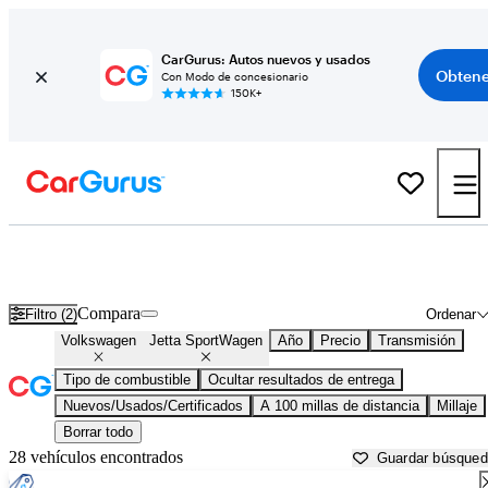
CarGurus: Autos nuevos y usados
Obtene
Con Modo de concesionario
150K+
Volkswagen Jetta SportWagen usados en venta cerca de
Atlantic City, NJ
Compara
Filtro (2)
Ordenar
Volkswagen
Jetta SportWagen
Año
Precio
Transmisión
Tipo de combustible
Ocultar resultados de entrega
Nuevos/Usados/Certificados
A 100 millas de distancia
Millaje
Borrar todo
28 vehículos encontrados
Guardar búsque