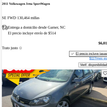
2011 Volkswagen Jetta SportWagen
SE FWD
130,464 millas
Entrega a domicilio desde Garner, NC
El precio incluye envío de $514
$6,0
Trato justo
El precio incluye tasa
$117/mes es
Verif. disponibilidad
Gu