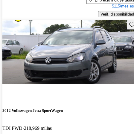
El precio incluye tasa
$115/mes es
Verif. disponibilidad
Gu
2012 Volkswagen Jetta SportWagen
TDI FWD
218,969 millas