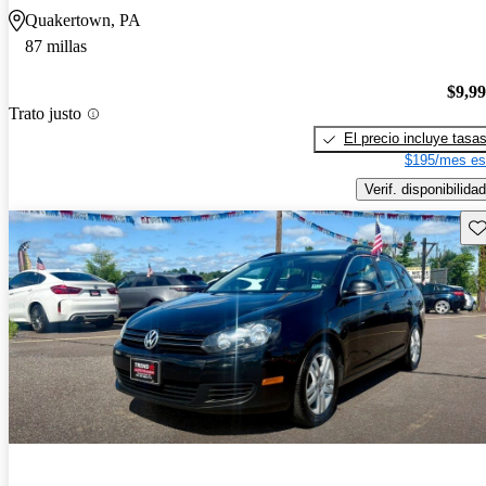
Quakertown, PA
87 millas
$9,9
Trato justo
El precio incluye tasa
$195/mes es
Verif. disponibilidad
Gu