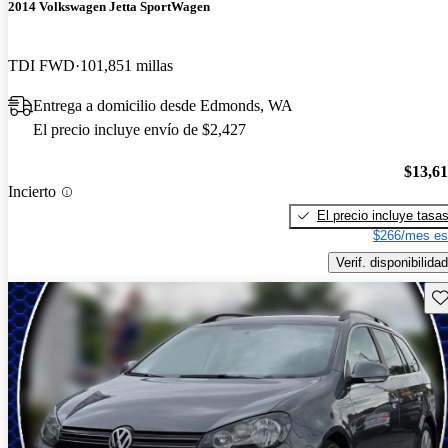
2014 Volkswagen Jetta SportWagen
TDI FWD
101,851 millas
Entrega a domicilio desde Edmonds, WA
El precio incluye envío de $2,427
$13,6
Incierto
El precio incluye tasa
$266/mes es
Verif. disponibilidad
Gu