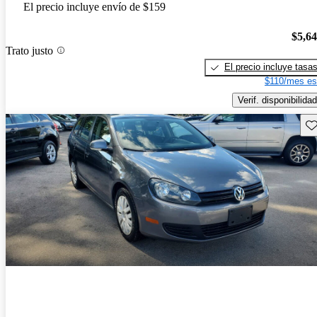
El precio incluye envío de $159
$5,6
Trato justo
El precio incluye tasa
$110/mes es
Verif. disponibilidad
Gu