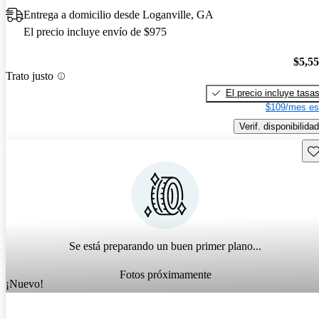
Entrega a domicilio desde Loganville, GA
El precio incluye envío de $975
$5,5
Trato justo
El precio incluye tasa
$109/mes es
Verif. disponibilidad
Gu
Se está preparando un buen primer plano...
Fotos próximamente
¡Nuevo!