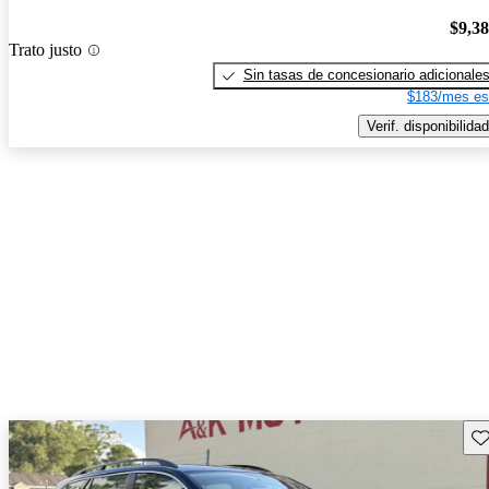
$9,3
Trato justo
Sin tasas de concesionario adicionale
$183/mes es
Verif. disponibilidad
Gu