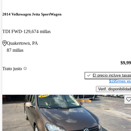
2014 Volkswagen Jetta SportWagen
TDI FWD
129,674 millas
Quakertown, PA
87 millas
$9,9
Trato justo
El precio incluye tasa
$195/mes es
Verif. disponibilidad
Gu