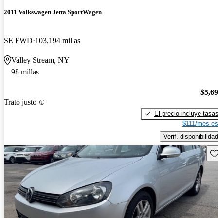
2011 Volkswagen Jetta SportWagen
SE FWD
103,194 millas
Valley Stream, NY
98 millas
$5,6
Trato justo
El precio incluye tasa
$111/mes es
Verif. disponibilidad
Gu