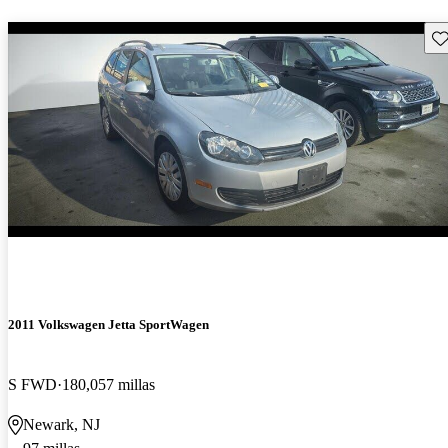
Gu
2011 Volkswagen Jetta SportWagen
S FWD
180,057 millas
Newark, NJ