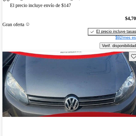
El precio incluye envío de $147
$4,7
Gran oferta
El precio incluye tasa
$92/mes es
Verif. disponibilidad
Gu